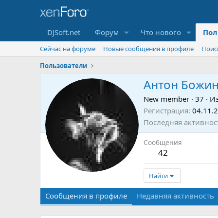
DJSoft.net
Форум
Что нового
Пол
Сейчас на форуме
Новые сообщения в профиле
Поис
Пользователи
Антон Божи
New member
·
37
·
И
Регистрация
04.11.
Последняя активнос
Сообщения
42
Найти
Сообщения в профиле
Недавняя активность