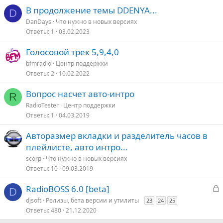
В продолжение темы DDENYA...
D
DanDays
Что нужно в новых версияx
Ответы
1
03.02.2023
Голосовой трек 5,9,4,0
bfmradio
Центр поддержки
Ответы
2
10.02.2022
Вопрос насчет авто-интро
R
RadioTester
Центр поддержки
Ответы
1
04.03.2019
Авторазмер вкладки и разделитель часов в
плейлисте, авто интро...
scorp
Что нужно в новых версияx
Ответы
10
09.03.2019
З
RadioBOSS 6.0 [beta]
D
а
djsoft
Релизы, бета версии и утилиты
23
24
25
к
Ответы
480
21.12.2020
р