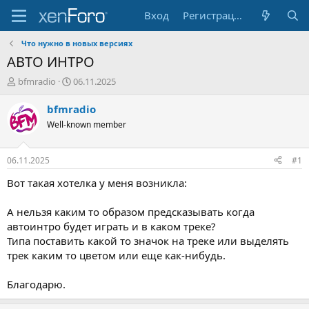
Вход
Регистрация
Что нужно в новых версияx
АВТО ИНТРО
А
Д
bfmradio
06.11.2025
в
а
т
т
bfmradio
о
а
Well-known member
р
н
т
а
е
ч
06.11.2025
#1
м
а
ы
л
Вот такая хотелка у меня возникла:
а
А нельзя каким то образом предсказывать когда
автоинтро будет играть и в каком треке?
Типа поставить какой то значок на треке или выделять
трек каким то цветом или еще как-нибудь.
Благодарю.