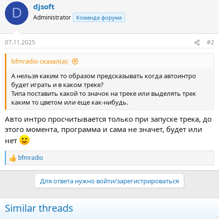
djsoft
D
Administrator
Команда форума
07.11.2025
#2
bfmradio сказал(а):
А нельзя каким то образом предсказывать когда автоинтро
будет играть и в каком треке?
Типа поставить какой то значок на треке или выделять трек
каким то цветом или еще как-нибудь.
Авто интро просчитывается только при запуске трека, до
этого момента, программа и сама не значет, будет или
нет
bfmradio
Р
е
а
Для ответа нужно войти/зарегистрироваться
к
ц
и
Similar threads
и
: