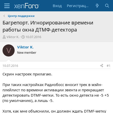
Вход
Регистрация
Центр поддержки
Багрепорт. Игнорирование времени
работы окна ДТМФ-детектора
А
Д
Viktor K.
10.07.2016
в
а
т
т
Viktor K.
V
о
а
New member
р
н
т
а
е
ч
10.07.2016
#1
м
а
ы
л
Скрин настроек прилагаю.
а
При таких настройках Радиобосс вносит трек в мэйн-
плейлист по времени активации эвента и прекращает
детектировать DTMF-метки. То есть окно детекта не -5 +5
(по умолчанию), а лишь -5.
Хотя, как мне объяснили, он должен ждать DTMF-метку