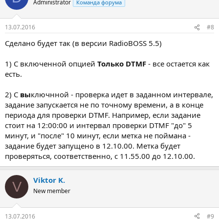
Administrator
Команда форума
13.07.2016
#8
Сделано будет так (в версии RadioBOSS 5.5)
1) С включенной опцией
Только DTMF
- все остается как
есть.
2) С
вы
ключнной - проверка идет в заданном интервале,
задание запускается не по точному времени, а в конце
периода для проверки DTMF. Например, если задание
стоит на 12:00:00 и интервал проверки DTMF "до" 5
минут, и "после" 10 минут, если метка не поймана -
задание будет запущено в 12.10.00. Метка будет
проверяться, соответственно, с 11.55.00 до 12.10.00.
Viktor K.
V
New member
13.07.2016
#9