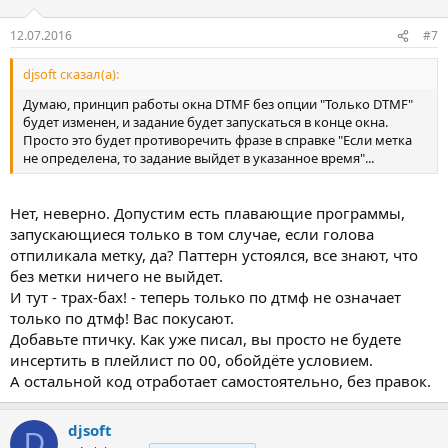
12.07.2016
#7
djsoft сказал(а):
Думаю, принцип работы окна DTMF без опции "Только DTMF"
будет изменен, и задание будет запускаться в конце окна.
Просто это будет противоречить фразе в справке "Если метка
не определена, то задание выйдет в указанное время"...
Нет, неверно. Допустим есть плавающие программы,
запускающиеся только в том случае, если голова
отпиликала метку, да? Паттерн устоялся, все знают, что
без метки ничего не выйдет.
И тут - трах-бах! - теперь только по дтмф не означает
только по дтмф! Вас покусают.
Добавьте птичку. Как уже писал, вы просто не будете
инсертить в плейлист по 00, обойдёте условием.
А остальной код отработает самостоятельно, без правок.
djsoft
D