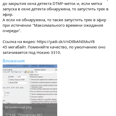
до закрытия окна детекта DTMF-меток и, если метка
запуска в окне детекта обнаружена, то запустить трек в
эфир.
А если не обнаружена, то также запустить трек в эфир
при истечении "Максимального времени ожидания
очереди".
Ссылка на видео: https://yadi.sk/i/nDtlbAN0tAuY8
45 мегабайт. Поменяйте качество, по умолчанию оно
затачивается под Нокию 3310.
Вложения
Безымянный.png
72,9 КБ · Просмотры: 862