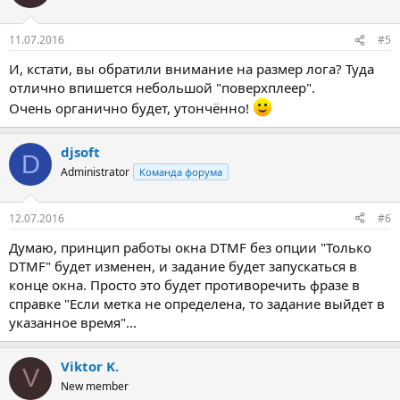
11.07.2016
#5
И, кстати, вы обратили внимание на размер лога? Туда
отлично впишется небольшой "поверхплеер".
Очень органично будет, утончённо!
djsoft
D
Administrator
Команда форума
12.07.2016
#6
Думаю, принцип работы окна DTMF без опции "Только
DTMF" будет изменен, и задание будет запускаться в
конце окна. Просто это будет противоречить фразе в
справке "Если метка не определена, то задание выйдет в
указанное время"...
Viktor K.
V
New member