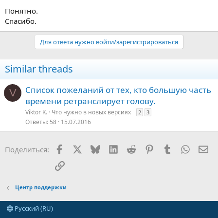
Понятно.
Спасибо.
Для ответа нужно войти/зарегистрироваться
Similar threads
Список пожеланий от тех, кто большую часть
V
времени ретранслирует голову.
Viktor K.
Что нужно в новых версияx
2
3
Ответы
58
15.07.2016
Facebook
X
Bluesky
LinkedIn
Reddit
Pinterest
Tumblr
WhatsA
Эл
Поделиться:
Ссылка
Центр поддержки
Русский (RU)