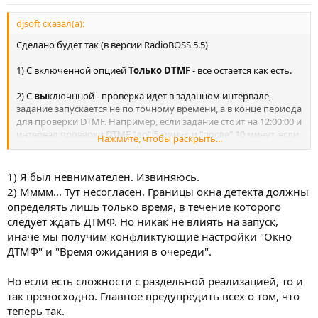
djsoft сказал(а):
Сделано будет так (в версии RadioBOSS 5.5)
1) С включенной опцией
Только DTMF
- все остается как есть.
2) С
вы
ключнной - проверка идет в заданном интервале,
задание запускается не по точному времени, а в конце периода
для проверки DTMF. Например, если задание стоит на 12:00:00 и
интервал проверки DTMF "до" 5 минут, и "после" 10 минут, если
Нажмите, чтобы раскрыть...
метка не поймана - задание будет запущено в 12.10.00. Метка
будет проверяться, соответственно, с 11.55.00 до 12.10.00.
1) Я был невнимателен. Извиняюсь.
2) Мммм... Тут несогласен. Границы окна детекта должны
определять лишь только время, в течение которого
следует ждать ДТМФ. Но никак не влиять на запуск,
иначе мы получим конфликтующие настройки "Окно
ДТМФ" и "Время ожидания в очереди".
Но если есть сложности с раздельной реализацией, то и
так превосходно. Главное предупредить всех о том, что
теперь так.