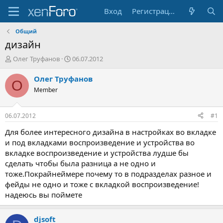
Вход
Регистрация
Общий
дизайн
А
Д
Олег Труфанов
06.07.2012
в
а
т
т
Олег Труфанов
О
о
а
Member
р
н
т
а
е
ч
06.07.2012
#1
м
а
ы
л
Для более интересного дизайна в настройках во вкладке
а
и под вкладками воспроизведение и устройства во
вкладке воспроизведение и устройства лудше бы
сделать чтобы была разница а не одно и
тоже.Покрайнеймере почему то в подразделах разное и
фейды не одно и тоже с вкладкой воспроизведение!
надеюсь вы поймете
djsoft