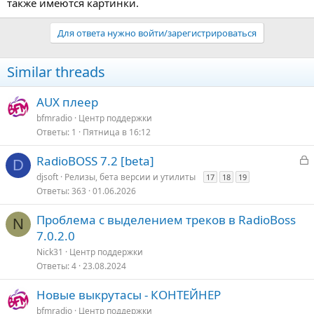
также имеются картинки.
Для ответа нужно войти/зарегистрироваться
Similar threads
AUX плеер
bfmradio
Центр поддержки
Ответы
1
Пятница в 16:12
З
RadioBOSS 7.2 [beta]
D
а
djsoft
Релизы, бета версии и утилиты
17
18
19
к
Ответы
363
01.06.2026
р
Проблема с выделением треков в RadioBoss
N
т
7.0.2.0
о
Nick31
Центр поддержки
Ответы
4
23.08.2024
Новые выкрутасы - КОНТЕЙНЕР
bfmradio
Центр поддержки