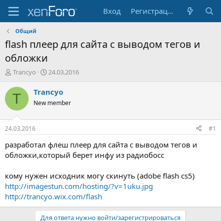
Вход
Регистрация
Общий
flash плеер для сайта с выводом тегов и
обложки
А
Д
Trancyo
24.03.2016
в
а
т
т
Trancyo
T
о
а
New member
р
н
т
а
е
ч
24.03.2016
#1
м
а
ы
л
разработал флеш плеер для сайта с выводом тегов и
а
обложки,который берет инфу из радиобосс
кому нужен исходник могу скинуть (adobe flash cs5)
http://imagestun.com/hosting/?v=1uku.jpg
http://trancyo.wix.com/flash
Для ответа нужно войти/зарегистрироваться