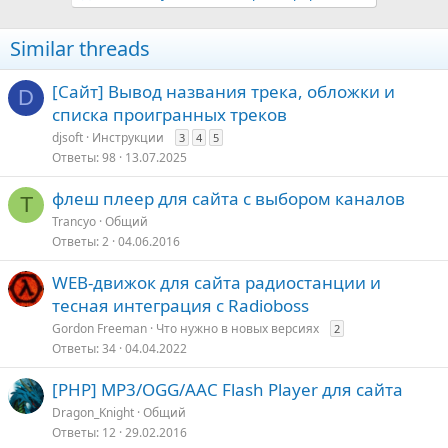
Similar threads
[Сайт] Вывод названия трека, обложки и
D
списка проигранных треков
djsoft
Инструкции
3
4
5
Ответы
98
13.07.2025
флеш плеер для сайта с выбором каналов
T
Trancyo
Общий
Ответы
2
04.06.2016
WEB-движок для сайта радиостанции и
тесная интеграция с Radioboss
Gordon Freeman
Что нужно в новых версияx
2
Ответы
34
04.04.2022
[PHP] MP3/OGG/AAC Flash Player для сайта
Dragon_Knight
Общий
Ответы
12
29.02.2016