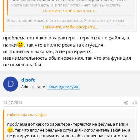
хосте какой-то есть, а в плейлистах - нет. Как вычислить
кого нет в плейлисте, но есть в базе?
Нажмите, чтобы раскрыть...
В настоящий момент это невозможно. Учитывая то, что мы
даем довольно много места под файлы, это не должно быть
Нажмите, чтобы раскрыть...
проблемой.
проблема вот какого характера - теряются не файлы, а
папки
. так что вполне реальна ситуация -
исполнитель закачан, а не ротируется.
невнимательность обыкновенная. так что эта функция
не помешала бы.
djsoft
D
Administrator
Команда форума
14.07.2014
#4
mikerussia сказал(а):
проблема вот какого характера - теряются не файлы, а папки
. так что вполне реальна ситуация - исполнитель закачан, а
не ротируется. невнимательность обыкновенная. так что эта