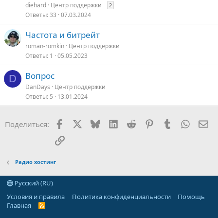
diehard
Центр поддержки
2
Ответы
33
07.03.2024
Частота и битрейт
roman-romkin
Центр поддержки
Ответы
1
05.05.2023
Вопрос
D
DanDays
Центр поддержки
Ответы
5
13.01.2024
Facebook
X
Bluesky
LinkedIn
Reddit
Pinterest
Tumblr
WhatsA
Эл
Поделиться:
Ссылка
Радио хостинг
Русский (RU)
Условия и правила
Политика конфиденциальности
Помощь
Главная
R
S