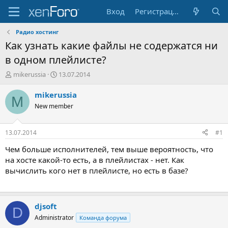
Вход
Регистрация
Радио хостинг
Как узнать какие файлы не содержатся ни
в одном плейлисте?
А
Д
mikerussia
13.07.2014
в
а
т
т
mikerussia
M
о
а
New member
р
н
т
а
е
ч
13.07.2014
#1
м
а
ы
л
Чем больше исполнителей, тем выше вероятность, что
а
на хосте какой-то есть, а в плейлистах - нет. Как
вычислить кого нет в плейлисте, но есть в базе?
djsoft
D
Administrator
Команда форума