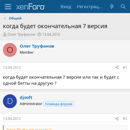
Вход
Регистрация
Общий
когда будет окончательная 7 версия
А
Д
Олег Труфанов
13.04.2012
в
а
т
т
Олег Труфанов
О
о
а
Member
р
н
т
а
е
ч
13.04.2012
#1
м
а
ы
л
когда будет окончательная 7 версия или так и будет с
а
одной бетты на другую ?
djsoft
D
Administrator
Команда форума
13.04.2012
#2
Олег Труфанов сказал(а):