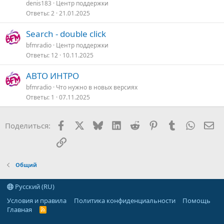
denis183
Центр поддержки
Ответы
2
21.01.2025
Search - double click
bfmradio
Центр поддержки
Ответы
12
10.11.2025
АВТО ИНТРО
bfmradio
Что нужно в новых версияx
Ответы
1
07.11.2025
Facebook
X
Bluesky
LinkedIn
Reddit
Pinterest
Tumblr
WhatsA
Эл
Поделиться:
Ссылка
Общий
Русский (RU)
Условия и правила
Политика конфиденциальности
Помощь
Главная
R
S
S