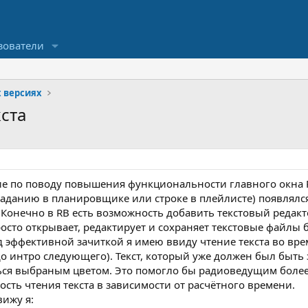
зователи
х версияx
ста
е по поводу повышения функциональности главного окна Ra
заданию в планировщике или строке в плейлисте) появлялся
онечно в RB есть возможность добавить текстовый редакто
росто открывает, редактирует и сохраняет текстовые файл
д эффективной зачиткой я имею ввиду чтение текста во вр
до интро следующего). Текст, который уже должен был быть 
ься выбраным цветом. Это помогло бы радиоведущим более
ость чтения текста в зависимости от расчётного времени.
ижу я: