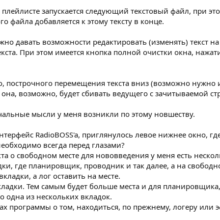
 плейлисте запускается следующий текстовый файл, при эт
о файла добавляется к этому тексту в конце.
лжно давать возможности редактировать (изменять) текст н
кста. При этом имеется кнопка полной очистки окна, нажа
го, построчного перемещения текста вниз (возможно нужно 
 она, возможно, будет сбивать ведущего с зачитываемой стр
чальные мысли у меня возникли по этому новшеству.
нтерфейс RadioBOSS'a, приглянулось левое нижнее окно, гд
необходимо всегда перед глазами?
та о свободном месте для нововведения у меня есть нескол
дки, где планировщик, проводник и так далее, а на свободн
кладки, а лог оставить на месте.
вкладки. Тем самым будет больше места и для планировщика, 
о одна из нескольких вкладок.
ах программы о том, находиться, по прежнему, логеру или э