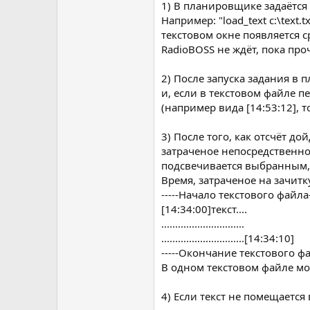
1) В планировщике задаётся
Например: "load_text c:\text
текстовом окне появляется 
RadioBOSS не ждёт, пока про
2) После запуска задания в 
и, если в текстовом файле п
(например вида [14:53:12], 
3) После того, как отсчёт д
затраченое непосредственно 
подсвечивается выбранным,
Время, затраченое на зачит
-----Начало текстового файла-
[14:34:00]текст....
..............................
..............................[14:34:10]
-----Окончание текстового фай
В одном текстовом файле м
4) Если текст не помещается 