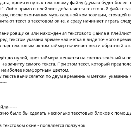
 дата, время и путь к текстовому файлу (думаю будет боле
.txt". Либо прямо в плейлист добавляется текстовый файл с з
сразу, после окончания музыкальной композиции, стоящей в
читают текст в текстовом окне, а сразу начинает играть с
планировщике или нахождения текстового файла в плейлисте 
еред текстом указана временная метка в виде точного време
то над текстовым окном таймер начинает вести обратный отс
ойдёт до нулей, цвет таймера меняется на светло-зелёный и 
на зачитку самого текста. При этом текст, который предпо
 наиболее комфортным цветом.
ку текста вычисляется по двум временным меткам, указанны
----
ла------
ожно было бы сделать несколько текстовых блоков с помощ
в текстовом окне - появляется ползунок.