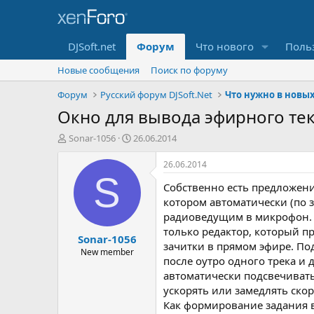
DJSoft.net
Форум
Что нового
Поль
Новые сообщения
Поиск по форуму
Форум
Русский форум DJSoft.Net
Что нужно в новы
Окно для вывода эфирного тек
А
Д
Sonar-1056
26.06.2014
в
а
т
т
26.06.2014
о
а
S
Собственно есть предложени
р
н
т
а
котором автоматически (по 
е
ч
радиоведущим в микрофон. К
м
а
только редактор, который п
Sonar-1056
ы
л
зачитки в прямом эфире. По
а
New member
после оутро одного трека и 
автоматически подсвечиват
ускорять или замедлять скор
Как формирование задания в