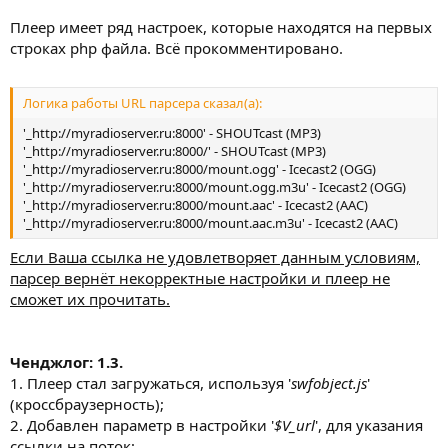
Плеер имеет ряд настроек, которые находятся на первых
строках php файла. Всё прокомментировано.
Логика работы URL парсера сказал(а):
'_http://myradioserver.ru:8000' - SHOUTcast (MP3)
'_http://myradioserver.ru:8000/' - SHOUTcast (MP3)
'_http://myradioserver.ru:8000/mount.ogg' - Icecast2 (OGG)
'_http://myradioserver.ru:8000/mount.ogg.m3u' - Icecast2 (OGG)
'_http://myradioserver.ru:8000/mount.aac' - Icecast2 (AAC)
'_http://myradioserver.ru:8000/mount.aac.m3u' - Icecast2 (AAC)
Если Ваша ссылка не удовлетворяет данным условиям,
парсер вернёт некорректные настройки и плеер не
сможет их прочитать.
Ченджлог: 1.3.
1. Плеер стал загружаться, используя '
swfobject.js
'
(кроссбраузерность);
2. Добавлен параметр в настройки '
$V_url
', для указания
ссылки на поток;