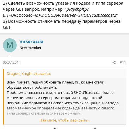
2) Сделать возможность указания кодека и типа сервера
через GET запрос, например: "
player.php?
url=URL&codec=MP3,OGG,AAC&server=SHOUTcast,Icecast2
"
3) Возможность отключать передачу параметров через
GET.
mikerussia
M
New member
05.07.2014
#11
Dragon_Knight сказал(а):
Всем привет. Решил обновить плеер, т.к. ко мне стали
обращаться с проблемами.
Проблемы связаны с тем, что новый SHOUTcast стал более
менее цивильным сервером вещания с поддержкой
нескольких форматов и нескольких точек вещания, и отсюда
автоматическое определение кодека да и зачастую самого
типа сервера становиться невозможным.
Нажмите, чтобы раскрыть...
Отсюда вопрос всем участникам форума: Стоит переделывать
плеер, убрав оттуда автоматическое определения и дать