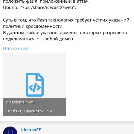
положить файл, приложенный в аттач.
Ubuntu: "/usr/share/icecast2/web".
Суть в том, что flash технология требует чётких указаний
политики кросдоменности.
В данном файле указаны домены, с которых разрешено
подключаться. * - любой домен.
Вложения
crossdomain.xml
107 байт · Просмотры: 714
UksusoFF
U