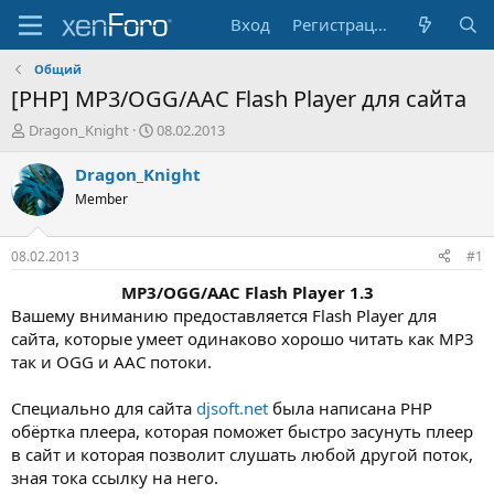
Вход
Регистрация
Общий
[PHP] MP3/OGG/AAC Flash Player для сайта
А
Д
Dragon_Knight
08.02.2013
в
а
т
т
Dragon_Knight
о
а
Member
р
н
т
а
е
ч
08.02.2013
#1
м
а
ы
л
MP3/OGG/AAC Flash Player 1.3
а
Вашему вниманию предоставляется Flash Player для
сайта, которые умеет одинаково хорошо читать как MP3
так и OGG и AAC потоки.
Специально для сайта
djsoft.net
была написана PHP
обёртка плеера, которая поможет быстро засунуть плеер
в сайт и которая позволит слушать любой другой поток,
зная тока ссылку на него.