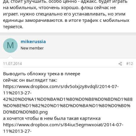
да, стоит улучшить. особо ценно - аджакс. будет играть
пользователю самому выбрать тип сервера и кодека?
на мобильных, чтоочень хорошо. флэш сейчас не
Например:
играет. нужно специально его устанавливать, но этим
единицы заморачиваются. в итоге трафик с мобильных
Код:
теряется.
$V_url = "Ссылка на поток";

$V_codec = "тип кодека: MP3, OGG, AAC";

$V_server = "Тип сервера: SHOUTcast, Icecast2";
mikerussia
M
New member
А так-же хочу внести несколько других изменений:
11.07.2014
1) Сделать возможность AJAX подгрузки плеера, что даст
#12
возможность встроить плеер на сайт, вставив несколько строк
Выводить обложку трека в плеере
на JS\HTML.
сейчас он выглядит так:
2) Сделать возможность указания кодека и типа сервера через
GET запрос, например: "
player.php?
https://www.dropbox.com/s/dv5olxjzy8vdqll/2014-07-
url=URL&codec=MP3,OGG,AAC&server=SHOUTcast,Icecast2
"
11%2013-27-
3) Возможность отключать передачу параметров через GET.
42%20%D0%A1%D0%BA%D1%80%D0%B8%D0%BD%D1%88
%D0%BE%D1%82%20%D1%8D%D0%BA%D1%80%D0%B0%
D0%BD%D0%B0.png
а хочется чтобы в нем была такая картинка
https://www.dropbox.com/s/84iuc5egmwxoiat/2014-07-
11%2013-27-