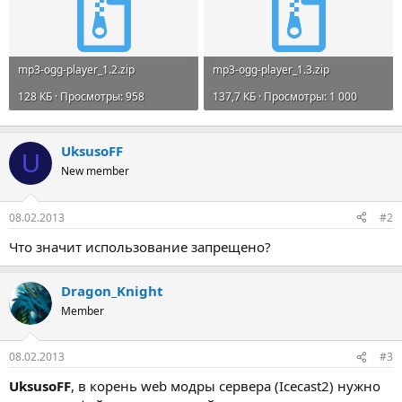
mp3-ogg-player_1.2.zip
mp3-ogg-player_1.3.zip
128 КБ · Просмотры: 958
137,7 КБ · Просмотры: 1 000
UksusoFF
U
New member
08.02.2013
#2
Что значит использование запрещено?
Dragon_Knight
Member
08.02.2013
#3
UksusoFF
, в корень web модры сервера (Icecast2) нужно