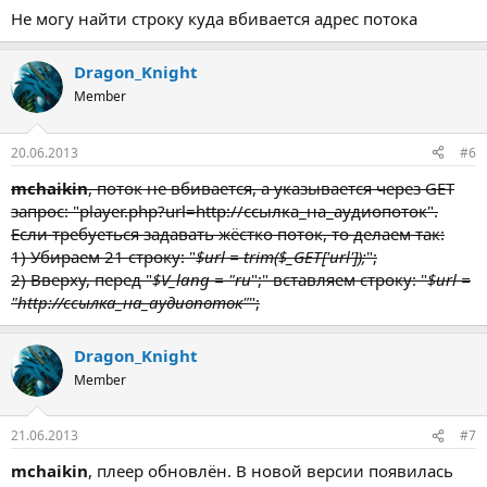
Не могу найти строку куда вбивается адрес потока
Dragon_Knight
Member
20.06.2013
#6
mchaikin
, поток не вбивается, а указывается через GET
запрос: "player.php?url=http://ссылка_на_аудиопоток".
Если требуеться задавать жёстко поток, то делаем так:
1) Убираем 21 строку: "
$url = trim($_GET['url']);
";
2) Вверху, перед "
$V_lang = "ru
";" вставляем строку: "
$url =
"http://ссылка_на_аудиопоток"
";
Dragon_Knight
Member
21.06.2013
#7
mchaikin
, плеер обновлён. В новой версии появилась