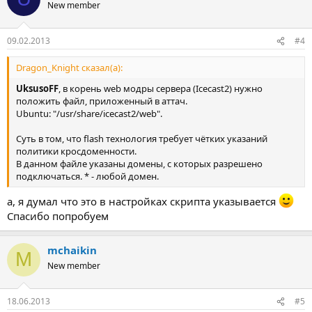
New member
09.02.2013
#4
Dragon_Knight сказал(а):
UksusoFF
, в корень web модры сервера (Icecast2) нужно
положить файл, приложенный в аттач.
Ubuntu: "/usr/share/icecast2/web".
Суть в том, что flash технология требует чётких указаний
политики кросдоменности.
В данном файле указаны домены, с которых разрешено
подключаться. * - любой домен.
а, я думал что это в настройках скрипта указывается
Спасибо попробуем
mchaikin
M
New member
18.06.2013
#5