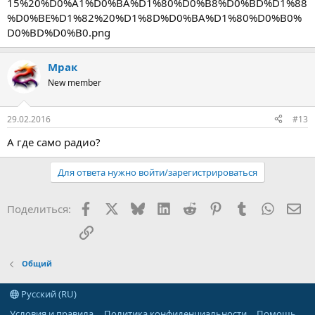
15%20%D0%A1%D0%BA%D1%80%D0%B8%D0%BD%D1%88
%D0%BE%D1%82%20%D1%8D%D0%BA%D1%80%D0%B0%
D0%BD%D0%B0.png
Мрак
New member
29.02.2016
#13
А где само радио?
Для ответа нужно войти/зарегистрироваться
Facebook
X
Bluesky
LinkedIn
Reddit
Pinterest
Tumblr
WhatsA
Эл
Поделиться:
Ссылка
Общий
Русский (RU)
Условия и правила
Политика конфиденциальности
Помощь