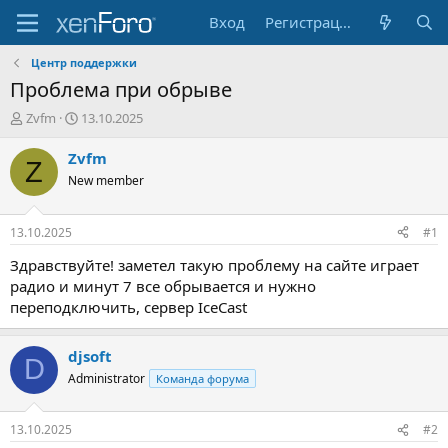
Вход
Регистрация
Центр поддержки
Проблема при обрыве
А
Д
Zvfm
13.10.2025
в
а
т
т
Zvfm
Z
о
а
New member
р
н
т
а
е
ч
13.10.2025
#1
м
а
ы
л
Здравствуйте! заметел такую проблему на сайте играет
а
радио и минут 7 все обрывается и нужно
переподключить, сервер IceCast
djsoft
D
Administrator
Команда форума
13.10.2025
#2