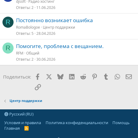
djsoft
Радио хостинг
к
Ответы
2
11.06.2026
р
е
Постоянно возникает ошибка
R
п
RomaBologoe
Центр поддержки
л
Ответы
5
28.04.2026
е
Помогите, проблема с вещанием.
R
о
RFM
Общий
Ответы
2
30.06.2026
Facebook
X
Bluesky
LinkedIn
Reddit
Pinterest
Tumblr
WhatsA
Эл
Поделиться:
Ссылка
Центр поддержки
Русский (RU)
Условия и правила
Политика конфиденциальности
Помощь
Главная
R
S
S