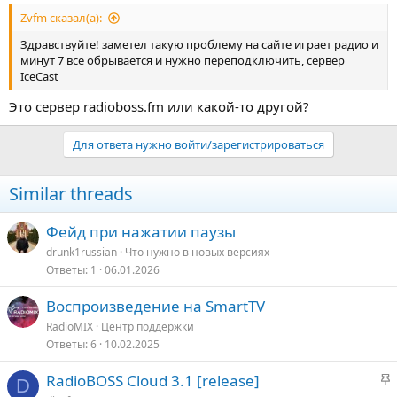
Zvfm сказал(а):
Здравствуйте! заметел такую проблему на сайте играет радио и
минут 7 все обрывается и нужно переподключить, сервер
IceCast
Это сервер radioboss.fm или какой-то другой?
Для ответа нужно войти/зарегистрироваться
Similar threads
Фейд при нажатии паузы
drunk1russian
Что нужно в новых версияx
Ответы
1
06.01.2026
Воспроизведение на SmartTV
RadioMIX
Центр поддержки
Ответы
6
10.02.2025
З
RadioBOSS Cloud 3.1 [release]
D
а