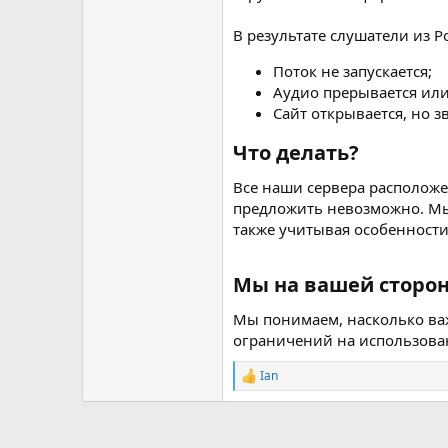
В результате слушатели из Р
Поток не запускается;
Аудио прерывается или
Сайт открывается, но зв
Что делать?​
Все наши сервера расположе
предложить невозможно. Мы 
также учитывая особенности
Мы на вашей сторон
Мы понимаем, насколько важ
ограничений на использован
Ian
Р
е
а
к
ц