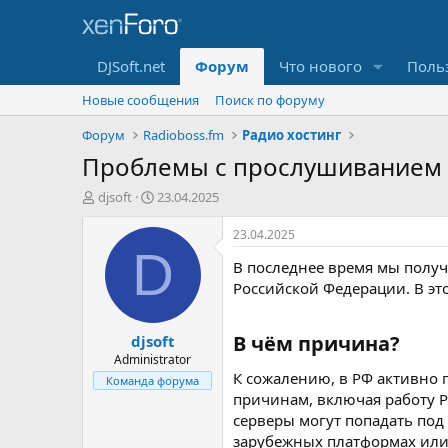
DJSoft.net
Форум
Что нового
Поль
Новые сообщения
Поиск по форуму
Форум
Radioboss.fm
Радио хостинг
Проблемы с прослушиванием 
А
Д
djsoft
23.04.2025
в
а
т
т
23.04.2025
о
а
D
В последнее время мы получ
р
н
т
а
Российской Федерации. В э
е
ч
м
а
В чём причина?​
djsoft
ы
л
а
Administrator
К сожалению, в РФ активно 
Команда форума
причинам, включая работу Р
серверы могут попадать под
зарубежных платформах или