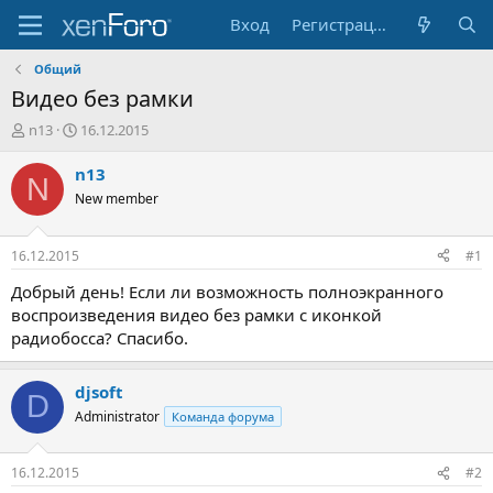
Вход
Регистрация
Общий
Видео без рамки
А
Д
n13
16.12.2015
в
а
т
т
n13
N
о
а
New member
р
н
т
а
е
ч
16.12.2015
#1
м
а
ы
л
Добрый день! Если ли возможность полноэкранного
а
воспроизведения видео без рамки с иконкой
радиобосса? Спасибо.
djsoft
D
Administrator
Команда форума
16.12.2015
#2