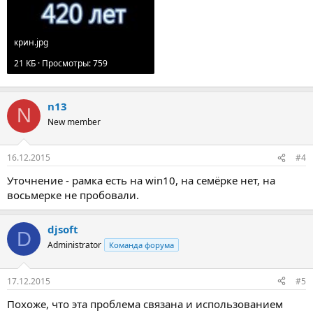
крин.jpg
21 КБ · Просмотры: 759
n13
N
New member
16.12.2015
#4
Уточнение - рамка есть на win10, на семёрке нет, на
восьмерке не пробовали.
djsoft
D
Administrator
Команда форума
17.12.2015
#5
Похоже, что эта проблема связана и использованием