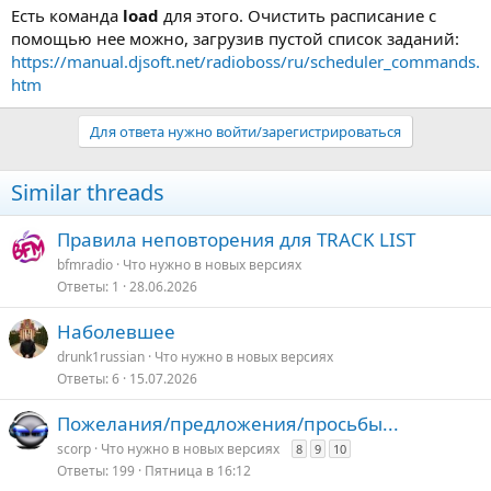
Есть команда
load
для этого. Очистить расписание с
помощью нее можно, загрузив пустой список заданий:
https://manual.djsoft.net/radioboss/ru/scheduler_commands.
htm
Для ответа нужно войти/зарегистрироваться
Similar threads
Правила неповторения для TRACK LIST
bfmradio
Что нужно в новых версияx
Ответы
1
28.06.2026
Наболевшее
drunk1russian
Что нужно в новых версияx
Ответы
6
15.07.2026
Пожелания/предложения/просьбы...
scorp
Что нужно в новых версияx
8
9
10
Ответы
199
Пятница в 16:12