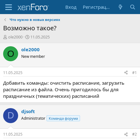
Вход
Регистрация
Что нужно в новых версияx
Возможно такое?
А
Д
ole2000
11.05.2025
в
а
т
т
ole2000
O
о
а
New member
р
н
т
а
е
ч
11.05.2025
#1
м
а
ы
л
Добавить команды: очистить расписание, загрузить
а
расписание из файла. Очень пригодилось бы для
праздничных (тематических) расписаний
djsoft
D
Administrator
Команда форума
11.05.2025
#2