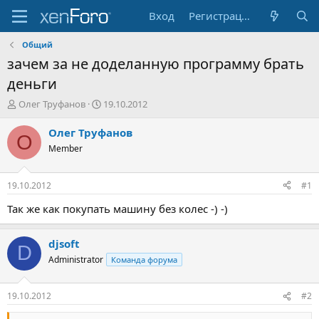
Вход
Регистрация
Общий
зачем за не доделанную программу брать
деньги
А
Д
Олег Труфанов
19.10.2012
в
а
т
т
Олег Труфанов
О
о
а
Member
р
н
т
а
е
ч
19.10.2012
#1
м
а
ы
л
Так же как покупать машину без колес -) -)
а
djsoft
D
Administrator
Команда форума
19.10.2012
#2