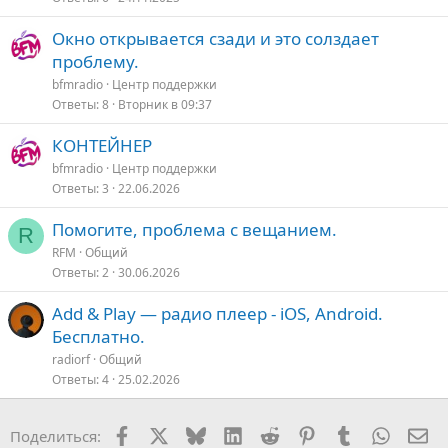
Окно открывается сзади и это солздает
проблему.
bfmradio
Центр поддержки
Ответы
8
Вторник в 09:37
КОНТЕЙНЕР
bfmradio
Центр поддержки
Ответы
3
22.06.2026
Помогите, проблема с вещанием.
R
RFM
Общий
Ответы
2
30.06.2026
Add & Play — радио плеер - iOS, Android.
Бесплатно.
radiorf
Общий
Ответы
4
25.02.2026
Facebook
X
Bluesky
LinkedIn
Reddit
Pinterest
Tumblr
WhatsA
Эл
Поделиться: