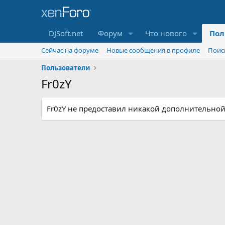
DJSoft.net
Форум
Что нового
Пол
Сейчас на форуме
Новые сообщения в профиле
Поис
Пользователи
Fr0zY
Fr0zY не предоставил никакой дополнительно