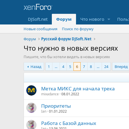
DJSoft.net
Форум
Что нового
Поль
Новые сообщения
Поиск по форуму
Форум
Русский форум DJSoft.Net
Что нужно в новых версияx
Пишите, что бы хотели видеть в новых версиях
Назад
1
...
4
5
6
7
8
...
24
Вперёд
Метка МИКС для начала трека
mixadance
08.01.2022
Приоритеты
Ian
01.01.2022
Работа с Базой данных
Ian
13.06.2021