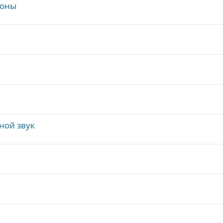
зоны
ной звук