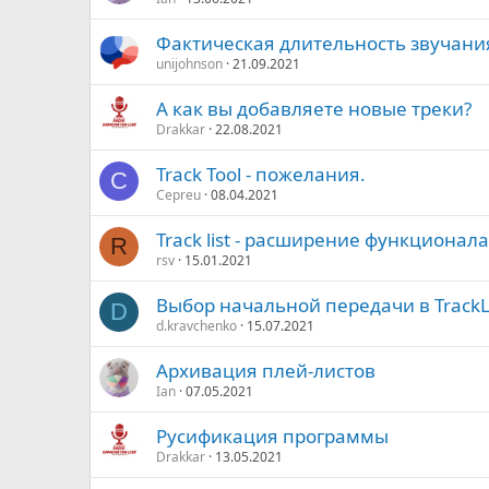
Фактическая длительность звучани
unijohnson
21.09.2021
А как вы добавляете новые треки?
Drakkar
22.08.2021
Track Tool - пожелания.
C
Cepreu
08.04.2021
Track list - расширение функционала
R
rsv
15.01.2021
Выбор начальной передачи в TrackL
D
d.kravchenko
15.07.2021
Архивация плей-листов
Ian
07.05.2021
Русификация программы
Drakkar
13.05.2021