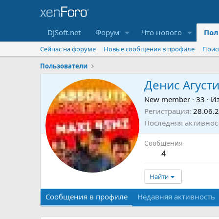
DJSoft.net
Форум
Что нового
Пол
Сейчас на форуме
Новые сообщения в профиле
Поис
Пользователи
Денис Агуст
New member
·
33
·
И
Регистрация
28.06.
Последняя активнос
Сообщения
4
Найти
Сообщения в профиле
Недавняя активность