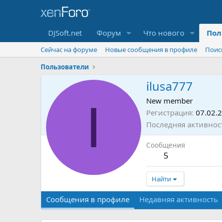
DJSoft.net
Форум
Что нового
Пол
Сейчас на форуме
Новые сообщения в профиле
Поис
Пользователи
ilusa777
I
New member
Регистрация
07.02.
Последняя активнос
Сообщения
5
Найти
Сообщения в профиле
Недавняя активность