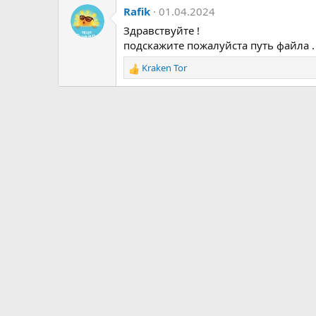
Rafik
01.04.2024
Здравствуйте !
подскажите пожалуйста путь файла . 
Kraken Tor
Р
е
а
к
ц
и
и
: