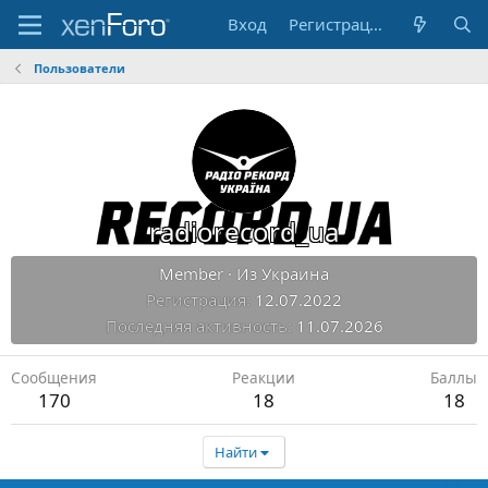
Вход
Регистрация
Пользователи
radiorecord_ua
Member
·
Из
Украина
Регистрация
12.07.2022
Последняя активность
11.07.2026
Сообщения
Реакции
Баллы
170
18
18
Найти