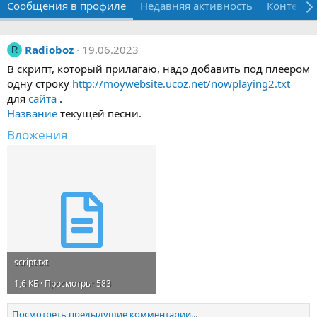
Сообщения в профиле
Недавняя активность
Контент
Radioboz
19.06.2023
R
В скрипт, который прилагаю, надо добавить под плеером
одну строку
http://moywebsite.ucoz.net/nowplaying2.txt
для
сайта
.
Название
текущей песни.
Вложения
script.txt
1,6 КБ · Просмотры: 583
Посмотреть предыдущие комментарии...