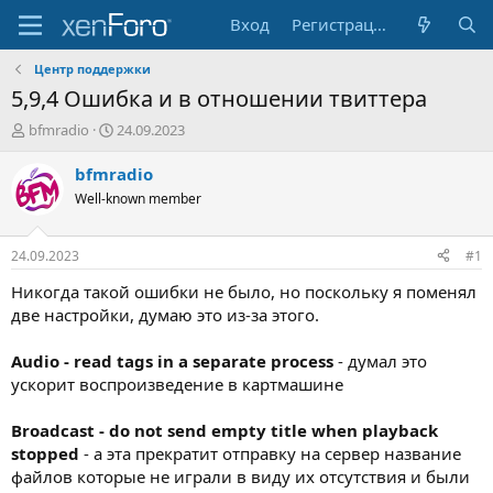
Вход
Регистрация
Центр поддержки
5,9,4 Ошибка и в отношении твиттера
А
Д
bfmradio
24.09.2023
в
а
т
т
bfmradio
о
а
Well-known member
р
н
т
а
е
ч
24.09.2023
#1
м
а
ы
л
Никогда такой ошибки не было, но поскольку я поменял
а
две настройки, думаю это из-за этого.
Audio - read tags in a separate process
- думал это
ускорит воспроизведение в картмашине
Broadcast - do not send empty title when playback
stopped
- а эта прекратит отправку на сервер название
файлов которые не играли в виду их отсутствия и были