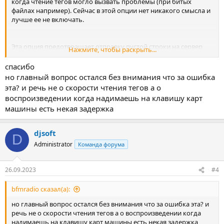
когда чтение тегов могло вызвать проблемы (при битых
файлах например). Сейчас в этой опции нет никакого смысла и
лучше ее не включать.
Эта опция предотвращает отправку пустой строки на сервер
Нажмите, чтобы раскрыть...
при остановке воспроизведения.
спасибо
но главный вопрос остался без внимания что за ошибка
Да, там нужно заново регистрировать приложение, скорее
эта? и речь не о скорости чтения тегов а о
всего, плюс в бесплатном тарифе лимит на количество
воспроизведении когда надимаешь на клавишу карт
сообщений (не очень большой).
машины есть некая задержка
djsoft
D
Administrator
Команда форума
26.09.2023
#4
bfmradio сказал(а):
но главный вопрос остался без внимания что за ошибка эта? и
речь не о скорости чтения тегов а о воспроизведении когда
надимаешь на клавишу карт машины есть некая задержка