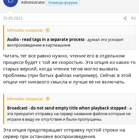
Administrator
Команда форума
25.09.2023
#2
bfmradio сказал(а):
Audio - read tags in a separate process
- думал это ускорит
воспроизведение в картмашине
Читать тег все равно нужно, чтение его в отдельном
процессе будет с той же скоростью. Эта опция из каких-то
старых версий, когда чтение тегов могло вызвать
проблемы (при битых файлах например). Сейчас в этой
опции нет никакого смысла и лучше ее не включать.
bfmradio сказал(а):
Broadcast - do not send empty title when playback stopped
- а
эта прекратит отправку на сервер название файлов которые не
играли в виду их отсутствия и были пропущены.
Эта опция предотвращает отправку пустой строки на
сервер при остановке воспроизведения.