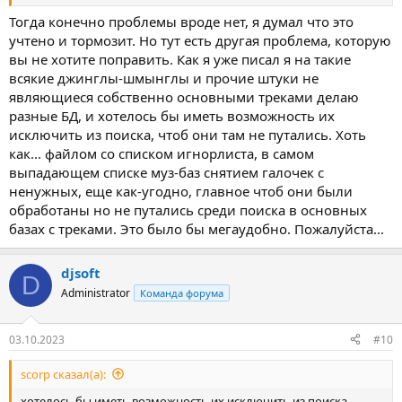
Тогда конечно проблемы вроде нет, я думал что это
учтено и тормозит. Но тут есть другая проблема, которую
вы не хотите поправить. Как я уже писал я на такие
всякие джинглы-шмынглы и прочие штуки не
являющиеся собственно основными треками делаю
разные БД, и хотелось бы иметь возможность их
исключить из поиска, чтоб они там не путались. Хоть
как... файлом со списком игнорлиста, в самом
выпадающем списке муз-баз снятием галочек с
ненужных, еще как-угодно, главное чтоб они были
обработаны но не путались среди поиска в основных
базах с треками. Это было бы мегаудобно. Пожалуйста...
djsoft
D
Administrator
Команда форума
03.10.2023
#10
scorp сказал(а):
хотелось бы иметь возможность их исключить из поиска