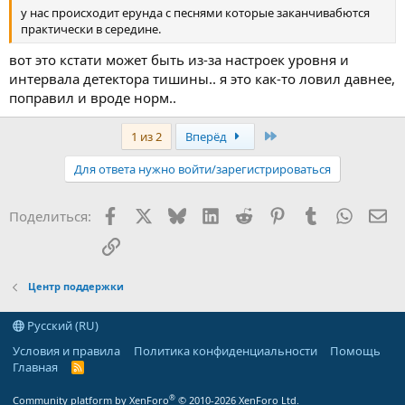
у нас происходит ерунда с песнями которые заканчивабются
практически в середине.
вот это кстати может быть из-за настроек уровня и
интервала детектора тишины.. я это как-то ловил давнее,
поправил и вроде норм..
Последняя
1 из 2
Вперёд
Для ответа нужно войти/зарегистрироваться
Facebook
X
Bluesky
LinkedIn
Reddit
Pinterest
Tumblr
WhatsA
Эл
Поделиться:
Ссылка
Центр поддержки
Русский (RU)
Условия и правила
Политика конфиденциальности
Помощь
Главная
R
S
S
®
Community platform by XenForo
© 2010-2026 XenForo Ltd.