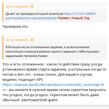
scorp сказал(а):
Да вот из примера который download
http://127.0.0.1:9000/?
pass=test&action=setcasttitle&title=
Привет_Новый_Год
Проверим это.
scorp сказал(а):
Я больше не за отложенные задания, а за выполнение
несколкьих команд в рамках одного задания с небольшими
заданными промежутками.
Это и есть отложенное - какое-то действие сразу (когда
установлено время старта задания), а остальные когда-то
потом и вот это - очень плохо. Для вашего случая,
видимо, подходит API:
https://manual.djsoft.net/radioboss/ru/remote_controlapi.ht
m
- вы можете в нужное время скоим скриптом запускать
что угодно, когда угодно. Скриптом может быть даже
обычный .bat/PowerShell файл.