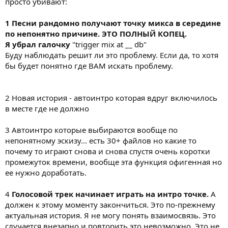
просто убивают:
1 Песни рандомно получают точку микса в середине
по непонятно причине. ЭТО ПОЛНЫЙ КОПЕЦ.
Я убрал галочку
"trigger mix at __ db"
Буду наблюдать решит ли это проблему. Если да, то хотя
бы будет понятно где ВАМ искать проблему.
2 Новая история - автоинтро которая вдруг включилось
в месте где не должно
3 Автоинтро которые выбираются вообще по
непонятному эскизу... есть 30+ файлов но какие то
почему то играют снова и снова спустя очень коротки
промежуток времени, вообще эта функция офигенная но
ее нужно доработать.
4
Голосовой трек начинает играть на интро точке.
А
должен к этому моменту закончиться. Это по-прежнему
актуальная история. Я не могу понять взаимосвязь. Это
случается внезапно и повторить это невозможно. Это не