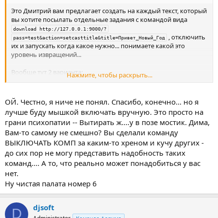
Это Дмитрий вам предлагает создать на каждый текст, который
вы хотите посылать отдельные задания с командой вида
download http://127.0.0.1:9000/?
, отключить
pass=test&action=setcasttitle&title=Привет_Новый_Год
их и запускать когда какое нужно... понимаете какой это
уровень извращений...
Вообще тут 2 варианта:
Нажмите, чтобы раскрыть...
1. В настройках вещания задать разные сообщения в
отдельных строках и оно будет крутить их поочередно
ОЙ. Честно, я ниче не понял. Спасибо, конечно... но я
лучше буду мышкой включать вручную. Это просто на
Посмотреть вложение 6108
грани психопатии -- Вытирать ж....у в позе мостик. Дима,
Вам-то самому не смешно? Вы сделали команду
2. Написать скрипт и дергать его заданием или вручную.
ВЫКЛЮЧАТЬ КОМП за каким-то хреном и кучу других -
до сих пор не могу представить надобность таких
Кстати Дмитрий, а можно придумать на карт-машину чтоб
команд.... А то, что реально может понадобиться у вас
вешать команды разные на кнопки, то запуск скрипта, то
нет.
задания, то еще чего... ? Чтоб туда вынести самое частое в
Ну чистая палата номер 6
быстрый доступ..
djsoft
D