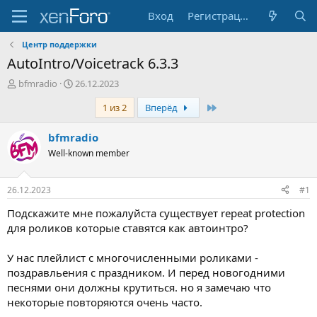
Вход
Регистрация
Центр поддержки
AutoIntro/Voicetrack 6.3.3
А
Д
bfmradio
26.12.2023
в
а
Последняя
1 из 2
Вперёд
т
т
о
а
р
н
bfmradio
т
а
Well-known member
е
ч
м
а
ы
л
26.12.2023
#1
а
Подскажите мне пожалуйста существует repeat protection
для роликов которые ставятся как автоинтро?
У нас плейлист с многочисленными роликами -
поздравльения с праздником. И перед новогодними
песнями они должны крутиться. но я замечаю что
некоторые повторяются очень часто.