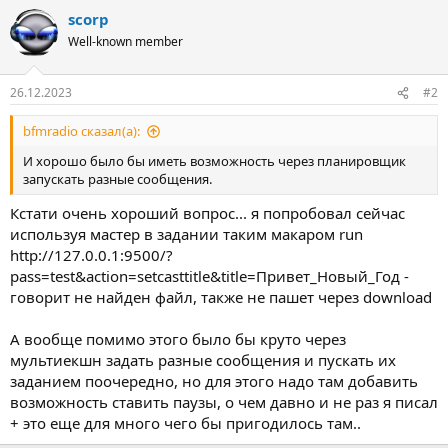
а
scorp
к
ц
Well-known member
и
и
:
26.12.2023
#2
bfmradio сказал(а):
И хорошо было бы иметь возможность через планировщик
запускать разные сообщения.
Кстати очень хороший вопрос... я попробовал сейчас
используя мастер в задании таким макаром run
http://127.0.0.1:9500/?
pass=test&action=setcasttitle&title=Привет_Новый_Год -
говорит не найден файл, также не пашет через download
А вообще помимо этого было бы круто через
мультиекшн задать разные сообщения и пускать их
заданием поочередно, но для этого надо там добавить
возможность ставить паузы, о чем давно и не раз я писал
+ это еще для много чего бы пригодилось там..