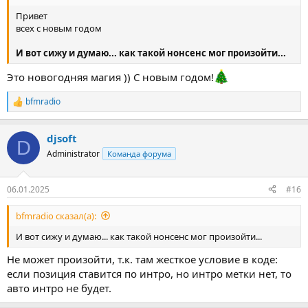
Привет
всех с новым годом
И вот сижу и думаю... как такой нонсенс мог произойти...
Это новогодняя магия )) С новым годом!
bfmradio
Р
е
а
djsoft
к
D
ц
Administrator
Команда форума
и
и
:
06.01.2025
#16
bfmradio сказал(а):
И вот сижу и думаю... как такой нонсенс мог произойти...
Не может произойти, т.к. там жесткое условие в коде:
если позиция ставится по интро, но интро метки нет, то
авто интро не будет.