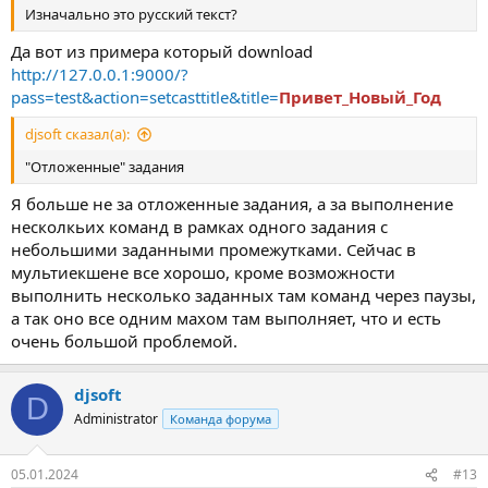
Изначально это русский текст?
Да вот из примера который download
http://127.0.0.1:9000/?
pass=test&action=setcasttitle&title=
Привет_Новый_Год
djsoft сказал(а):
"Отложенные" задания
Я больше не за отложенные задания, а за выполнение
несколкьих команд в рамках одного задания с
небольшими заданными промежутками. Сейчас в
мультиекшене все хорошо, кроме возможности
выполнить несколько заданных там команд через паузы,
а так оно все одним махом там выполняет, что и есть
очень большой проблемой.
djsoft
D
Administrator
Команда форума
05.01.2024
#13