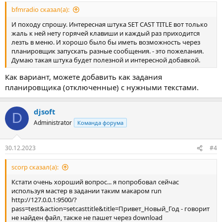
bfmradio сказал(а):
И походу спрошу. Интересная штука SET CAST TITLE вот только
жаль к ней нету горячей клавиши и каждый раз приходится
лезть в меню. И хорошо было бы иметь возможность через
планировщик запускать разные сообщения. - это пожелания.
Думаю такая штука будет полезной и интересной добавкой.
Как вариант, можете добавить как задания
планировщика (отключенные) с нужными текстами.
djsoft
D
Administrator
Команда форума
30.12.2023
#4
scorp сказал(а):
Кстати очень хороший вопрос... я попробовал сейчас
используя мастер в задании таким макаром run
http://127.0.0.1:9500/?
pass=test&action=setcasttitle&title=Привет_Новый_Год - говорит
не найден файл, также не пашет через download