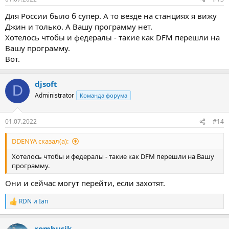
Для России было б супер. А то везде на станциях я вижу
Джин и только. А Вашу программу нет.
Хотелось чтобы и федералы - такие как DFM перешли на
Вашу программу.
Вот.
djsoft
D
Administrator
Команда форума
01.07.2022
#14
DDENYA сказал(а):
Хотелось чтобы и федералы - такие как DFM перешли на Вашу
программу.
Они и сейчас могут перейти, если захотят.
RDN
и
Ian
Р
е
а
rombusik
к