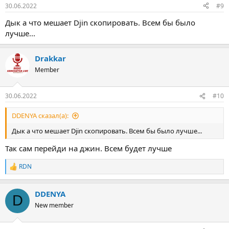
30.06.2022
#9
Дык а что мешает Djin скопировать. Всем бы было
лучше...
Drakkar
Member
30.06.2022
#10
DDENYA сказал(а):
Дык а что мешает Djin скопировать. Всем бы было лучше...
Так сам перейди на джин. Всем будет лучше
RDN
Р
е
а
DDENYA
к
D
ц
New member
и
и
: