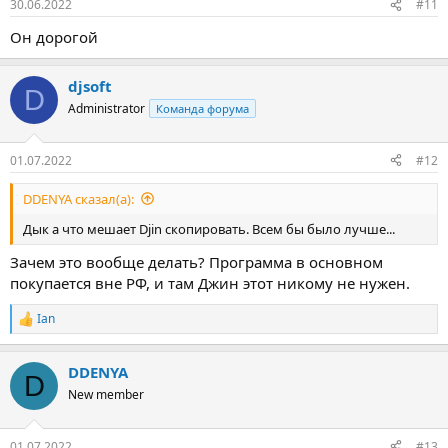
30.06.2022
#11
Он дорогой
djsoft
D
Administrator
Команда форума
01.07.2022
#12
DDENYA сказал(а):
Дык а что мешает Djin скопировать. Всем бы было лучше...
Зачем это вообще делать? Программа в основном
покупается вне РФ, и там Джин этот никому не нужен.
Ian
Р
е
а
DDENYA
к
D
ц
New member
и
и
:
01.07.2022
#13