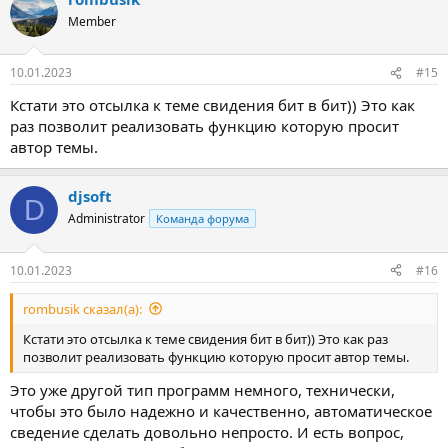
ц
Member
и
и
:
10.01.2023
#15
Кстати это отсылка к теме свидения бит в бит)) Это как
раз позволит реализовать функцию которую просит
автор темы.
djsoft
D
Administrator
Команда форума
10.01.2023
#16
rombusik сказал(а):
Кстати это отсылка к теме свидения бит в бит)) Это как раз
позволит реализовать функцию которую просит автор темы.
Это уже другой тип программ немного, технически,
чтобы это было надежно и качественно, автоматическое
сведение сделать довольно непросто. И есть вопрос,