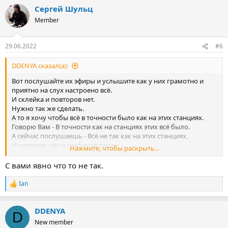
Сергей Шульц
Member
29.06.2022
#6
DDENYA сказал(а):
Вот послушайте их эфиры и услышите как у них грамотно и
приятно на слух настроено всё.
И склейка и повторов нет.
Нужно так же сделать.
А то я хочу чтобы всё в точности было как на этих станциях.
Говорю Вам - В точности как на станциях этих всё было.
А сейчас послушаешь - Всё не так как на этих станциях.
И настроек нет и графиков тоже.
Нажмите, чтобы раскрыть...
Посмотрите на Djin и всё увидите.
С вами явно что то не так.
Ian
Р
е
а
DDENYA
к
D
ц
New member
и