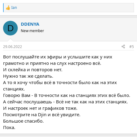
Ian
Р
е
а
DDENYA
к
D
ц
New member
и
и
:
29.06.2022
#5
Вот послушайте их эфиры и услышите как у них
грамотно и приятно на слух настроено всё.
И склейка и повторов нет.
Нужно так же сделать.
А то я хочу чтобы всё в точности было как на этих
станциях.
Говорю Вам - В точности как на станциях этих всё было.
А сейчас послушаешь - Всё не так как на этих станциях.
И настроек нет и графиков тоже.
Посмотрите на Djin и всё увидите.
Большое спасибо.
Пока.