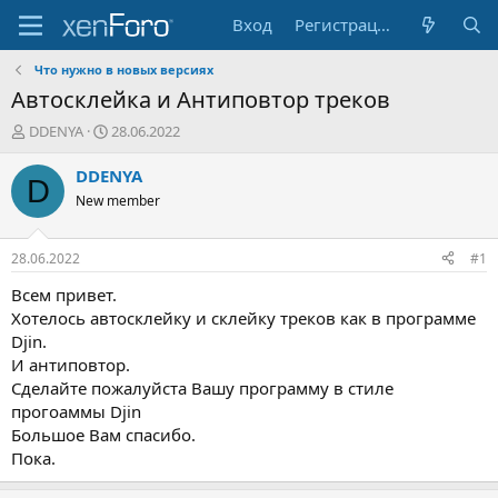
Вход
Регистрация
Что нужно в новых версияx
Автосклейка и Антиповтор треков
А
Д
DDENYA
28.06.2022
в
а
т
т
DDENYA
D
о
а
New member
р
н
т
а
е
ч
28.06.2022
#1
м
а
ы
л
Всем привет.
а
Хотелось автосклейку и склейку треков как в программе
Djin.
И антиповтор.
Сделайте пожалуйста Вашу программу в стиле
прогоаммы Djin
Большое Вам спасибо.
Пока.