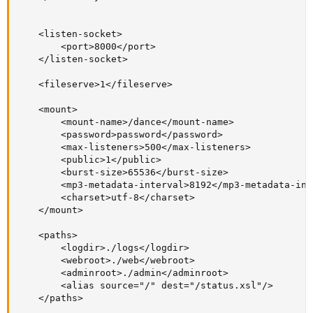
	<listen-socket>

		<port>8000</port>

	</listen-socket>

	<fileserve>1</fileserve>

	<mount>

		<mount-name>/dance</mount-name>

		<password>password</password>

		<max-listeners>500</max-listeners>

		<public>1</public>

		<burst-size>65536</burst-size>

		<mp3-metadata-interval>8192</mp3-metadata-interval>	   

		<charset>utf-8</charset>

	</mount>

	<paths>

		<logdir>./logs</logdir>

        <webroot>./web</webroot>

        <adminroot>./admin</adminroot>

        <alias source="/" dest="/status.xsl"/>

	</paths>
