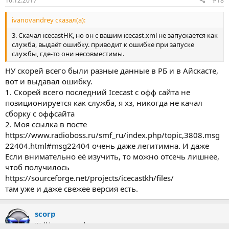
16.12.2017
#18
ivanovandrey сказал(а):
3. Скачал icecastHK, но он с вашим icecast.xml не запускается как
служба, выдаёт ошибку. приводит к ошибке при запуске
службы, где-то они несовместимы.
НУ скорей всего были разные данные в РБ и в Айскасте,
вот и выдавал ошибку.
1. Скорей всего последний Icecast с офф сайта не
позиционируется как служба, я хз, никогда не качал
сборку с оффсайта
2. Моя ссылка в посте
https://www.radioboss.ru/smf_ru/index.php/topic,3808.msg
22404.html#msg22404 очень даже легитимна. И даже
Если внимательно её изучить, то можно отсечь лишнее,
чтоб получилось
https://sourceforge.net/projects/icecastkh/files/
там уже и даже свежее версия есть.
scorp
Well-known member