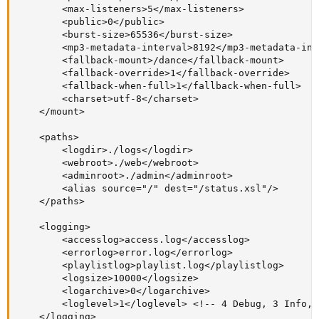
		<max-listeners>5</max-listeners>

		<public>0</public>

		<burst-size>65536</burst-size>

		<mp3-metadata-interval>8192</mp3-metadata-interval>

		<fallback-mount>/dance</fallback-mount>

		<fallback-override>1</fallback-override>

		<fallback-when-full>1</fallback-when-full>

		<charset>utf-8</charset>

	</mount>   

	<paths>

		<logdir>./logs</logdir>

        <webroot>./web</webroot>

        <adminroot>./admin</adminroot>

        <alias source="/" dest="/status.xsl"/>

	</paths>

	<logging>

        <accesslog>access.log</accesslog>

        <errorlog>error.log</errorlog>

		<playlistlog>playlist.log</playlistlog>

		<logsize>10000</logsize>

		<logarchive>0</logarchive>

        <loglevel>1</loglevel> <!-- 4 Debug, 3 Info, 
	</logging>
