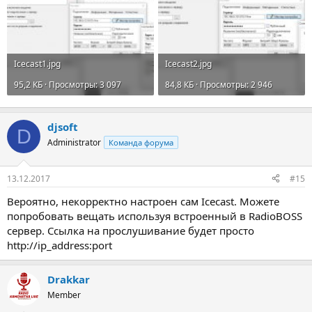
Icecast1.jpg
Icecast2.jpg
95,2 КБ · Просмотры: 3 097
84,8 КБ · Просмотры: 2 946
djsoft
D
Administrator
Команда форума
13.12.2017
#15
Вероятно, некорректно настроен сам Icecast. Можете
попробовать вещать используя встроенный в RadioBOSS
сервер. Ссылка на прослушивание будет просто
http://ip_address:port
Drakkar
Member