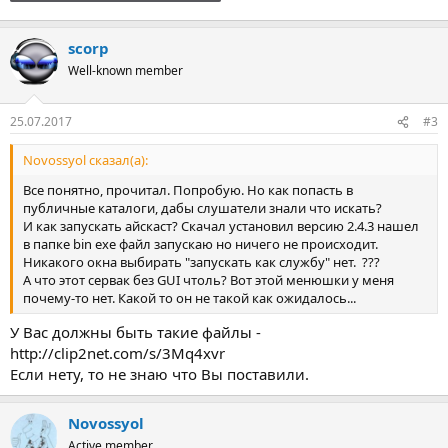
scorp
Well-known member
25.07.2017
#3
Novossyol сказал(а):
Все понятно, прочитал. Попробую. Но как попасть в
публичные каталоги, дабы слушатели знали что искать?
И как запускать айскаст? Скачал установил версию 2.4.3 нашел
в папке bin exe файл запускаю но ничего не происходит.
Никакого окна выбирать "запускать как службу" нет. ???
А что этот сервак без GUI чтоль? Вот этой менюшки у меня
почему-то нет. Какой то он не такой как ожидалось...
У Вас должны быть такие файлы -
http://clip2net.com/s/3Mq4xvr
Если нету, то не знаю что Вы поставили.
Novossyol
Active member