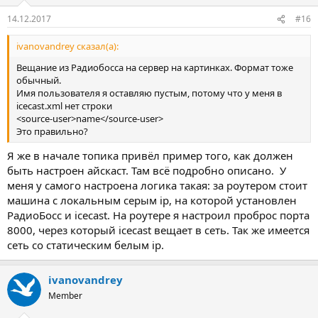
14.12.2017
#16
ivanovandrey сказал(а):
Вещание из Радиобосса на сервер на картинках. Формат тоже
обычный.
Имя пользователя я оставляю пустым, потому что у меня в
icecast.xml нет строки
<source-user>name</source-user>
Это правильно?
Я же в начале топика привёл пример того, как должен
быть настроен айскаст. Там всё подробно описано. У
меня у самого настроена логика такая: за роутером стоит
машина с локальным серым ip, на которой установлен
РадиоБосс и icecast. На роутере я настроил проброс порта
8000, через который icecast вещает в сеть. Так же имеется
сеть со статическим белым ip.
ivanovandrey
Member