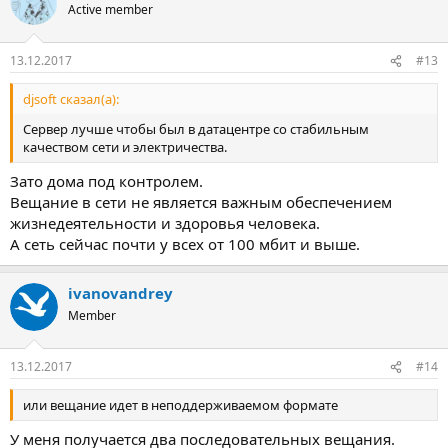
audio_codecid 2
Active member
bitrate 128
connected 228
13.12.2017
#13
genre Other
incoming_bitrate 127888
listener_connections 0
djsoft сказал(а):
listener_peak 0
Сервер лучше чтобы был в датацентре со стабильным
listeners 0
качеством сети и электричества.
listenurl http://192.168.0.121:8121/live
max_listeners unlimited
Зато дома под контролем.
metadata_updated 13/Dec/2017:15:10:24 +0300
Вещание в сети не является важным обеспечением
mpeg_channels 2
жизнедеятельности и здоровья человека.
mpeg_samplerate 44100
А сеть сейчас почти у всех от 100 мбит и выше.
outgoing_kbitrate 0
public 0
queue_size 65202
ivanovandrey
server_name RadioBOSS Stream
server_type audio/mpeg
Member
server_url http://www.example.com
slow_listeners 0
13.12.2017
#14
source_ip 192.168.0.114
stream_start 13/Dec/2017:15:10:19 +0300
title melodicprogressive
или вещание идет в неподдерживаемом формате
total_bytes_read 3641149
У меня получается два последовательных вещания.
total_bytes_sent 0