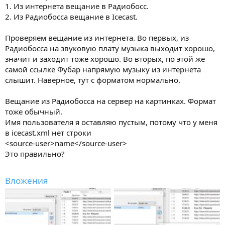
1. Из интернета вещание в Радиобосс.
total_mbytes_sent 0
yp_currently_playing melodicprogressive
2. Из Радиобосса вещание в Icecast.
Проверяем вещание из интернета. Во первых, из
Support icecast development at www.icecast.org
Радиобосса на звуковую плату музыка выходит хорошо,
значит и заходит тоже хорошо. Во вторых, по этой же
самой ссылке Фубар напрямую музыку из интернета
слышит. Наверное, тут с форматом нормально.
Вещание из Радиобосса на сервер на картинках. Формат
тоже обычный.
Имя пользователя я оставляю пустым, потому что у меня
в icecast.xml нет строки
<source-user>name</source-user>
Это правильно?
Вложения