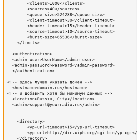
		<clients>1000</clients>

        <sources>40</sources>

        <queue-size>524288</queue-size>

        <client-timeout>30</client-timeout>

        <header-timeout>15</header-timeout>

        <source-timeout>10</source-timeout>

        <burst-size>65536</burst-size>

	</limits>

  <authentication>

  <admin-user>UserName</admin-user>

  <admin-password>Password</admin-password>

  </authentication>

<!-- здесь лучше указать домен -->

  <hostname>domain.ru</hostname>

<!-- и добавить хотя бы минимум данных -->

  <location>Russia, City</location>

  <admin>support@yourradio.ru</admin>

	<directory>

        <yp-url-timeout>15</yp-url-timeout>

        <yp-url>http://dir.xiph.org/cgi-bin/yp-cgi</yp
	</directory>
