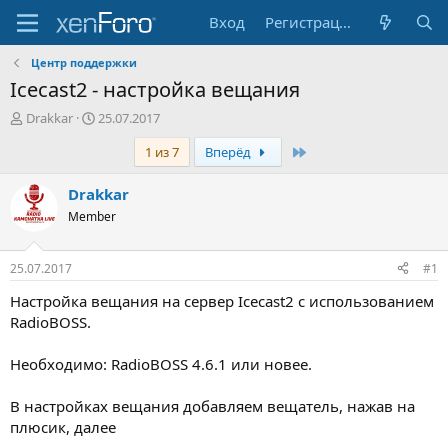
Вход
Регистрация
Центр поддержки
Icecast2 - настройка вещания
А
Д
Drakkar
25.07.2017
в
а
Последняя
1 из 7
Вперёд
т
т
о
а
р
н
Drakkar
т
а
Member
е
ч
м
а
ы
л
25.07.2017
#1
а
Настройка вещания на сервер Icecast2 с использованием
RadioBOSS.
Необходимо: RadioBOSS 4.6.1 или новее.
В настройках вещания добавляем вещатель, нажав на
плюсик, далее