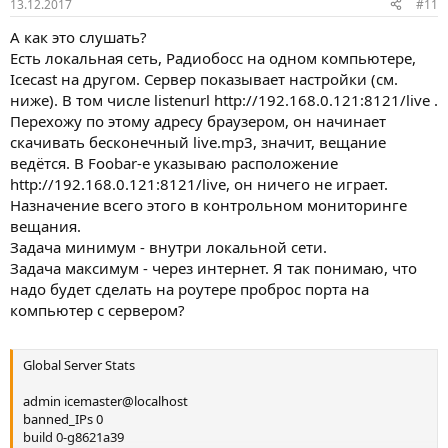
13.12.2017
#11
А как это слушать?
Есть локальная сеть, Радиобосс на одном компьютере,
Icecast на другом. Сервер показывает настройки (см.
ниже). В том числе listenurl http://192.168.0.121:8121/live .
Перехожу по этому адресу браузером, он начинает
скачивать бесконечный live.mp3, значит, вещание
ведётся. В Foobar-е указываю расположение
http://192.168.0.121:8121/live, он ничего не играет.
Назначение всего этого в контрольном мониторинге
вещания.
Задача минимум - внутри локальной сети.
Задача максимум - через интернет. Я так понимаю, что
надо будет сделать на роутере проброс порта на
компьютер с сервером?
Global Server Stats
admin icemaster@localhost
banned_IPs 0
build 0-g8621a39