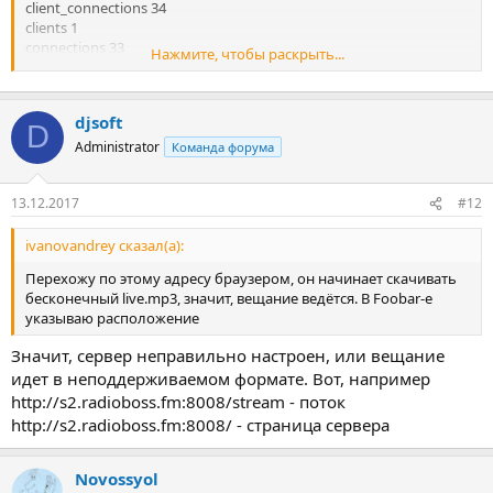
client_connections 34
clients 1
connections 33
Нажмите, чтобы раскрыть...
file_connections 8
host 192.168.0.121
listener_connections 0
djsoft
listeners 0
D
location Earth
Administrator
Команда форума
outgoing_kbitrate 1
server_id Icecast 2.4.0-kh8
13.12.2017
#12
server_start 13/Dec/2017:15:10:14 +0300
source_client_connections 1
source_relay_connections 0
ivanovandrey сказал(а):
source_total_connections 1
Перехожу по этому адресу браузером, он начинает скачивать
sources 1
бесконечный live.mp3, значит, вещание ведётся. В Foobar-е
stats 0
указываю расположение
stats_connections 0
stream_kbytes_read 3555
Значит, сервер неправильно настроен, или вещание
stream_kbytes_sent 0
идет в неподдерживаемом формате. Вот, например
http://s2.radioboss.fm:8008/stream - поток
Mount Point /live
http://s2.radioboss.fm:8008/ - страница сервера
M3UXSPF
List ClientsMove ListenersUpdate MetadataKill Source
Novossyol