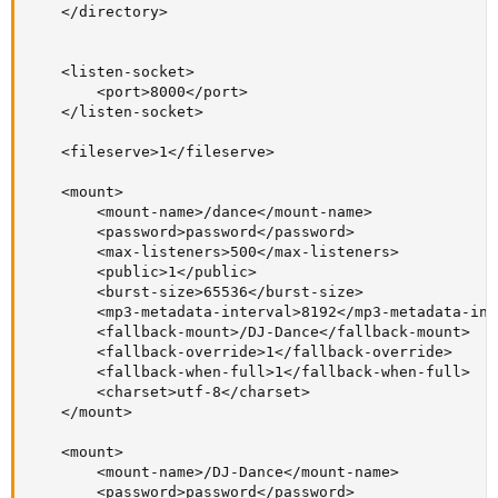
	</directory>

	<listen-socket>

		<port>8000</port>

	</listen-socket>

	<fileserve>1</fileserve>

  	<mount>

		<mount-name>/dance</mount-name>

		<password>password</password>

		<max-listeners>500</max-listeners>

		<public>1</public>

		<burst-size>65536</burst-size>

		<mp3-metadata-interval>8192</mp3-metadata-interval>

		<fallback-mount>/DJ-Dance</fallback-mount>

		<fallback-override>1</fallback-override>

		<fallback-when-full>1</fallback-when-full>

		<charset>utf-8</charset>

	</mount>

  	<mount>

		<mount-name>/DJ-Dance</mount-name>

		<password>password</password>
