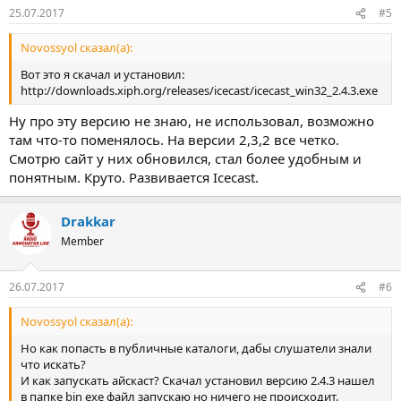
25.07.2017
#5
Novossyol сказал(а):
Вот это я скачал и установил:
http://downloads.xiph.org/releases/icecast/icecast_win32_2.4.3.exe
Ну про эту версию не знаю, не использовал, возможно
там что-то поменялось. На версии 2,3,2 все четко.
Смотрю сайт у них обновился, стал более удобным и
понятным. Круто. Развивается Icecast.
Drakkar
Member
26.07.2017
#6
Novossyol сказал(а):
Но как попасть в публичные каталоги, дабы слушатели знали
что искать?
И как запускать айскаст? Скачал установил версию 2.4.3 нашел
в папке bin exe файл запускаю но ничего не происходит.