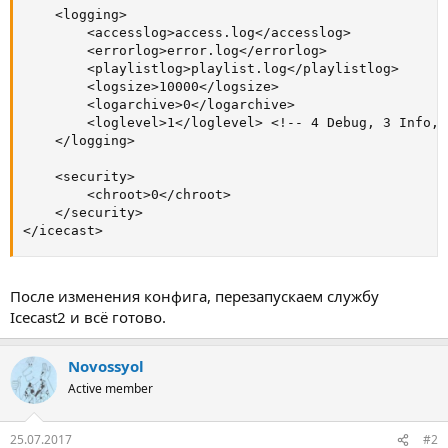
	<logging>

        <accesslog>access.log</accesslog>

        <errorlog>error.log</errorlog>

		<playlistlog>playlist.log</playlistlog>

		<logsize>10000</logsize>

		<logarchive>0</logarchive>

        <loglevel>1</loglevel> <!-- 4 Debug, 3 Info, 
	</logging>

	<security>

        <chroot>0</chroot>

	</security>

</icecast>
После изменения конфига, перезапускаем службу
Icecast2 и всё готово.
Novossyol
Active member
25.07.2017
#2