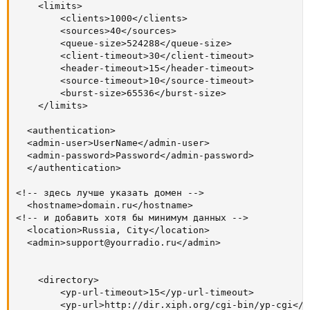
	<limits>

		<clients>1000</clients>

        <sources>40</sources>

        <queue-size>524288</queue-size>

        <client-timeout>30</client-timeout>

        <header-timeout>15</header-timeout>

        <source-timeout>10</source-timeout>

        <burst-size>65536</burst-size>

	</limits>

  <authentication>

  <admin-user>UserName</admin-user>

  <admin-password>Password</admin-password>

  </authentication>

<!-- здесь лучше указать домен -->

  <hostname>domain.ru</hostname>

<!-- и добавить хотя бы минимум данных -->

  <location>Russia, City</location>

  <admin>support@yourradio.ru</admin>

	<directory>

        <yp-url-timeout>15</yp-url-timeout>

        <yp-url>http://dir.xiph.org/cgi-bin/yp-cgi</yp