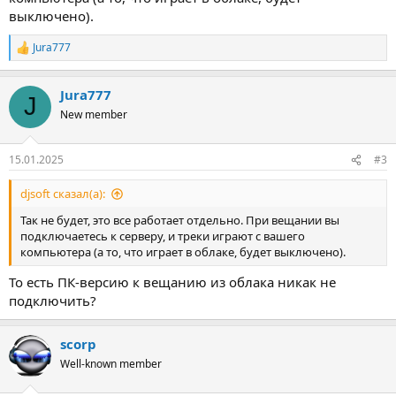
выключено).
Jura777
Р
е
а
Jura777
к
J
ц
New member
и
и
:
15.01.2025
#3
djsoft сказал(а):
Так не будет, это все работает отдельно. При вещании вы
подключаетесь к серверу, и треки играют с вашего
компьютера (а то, что играет в облаке, будет выключено).
То есть ПК-версию к вещанию из облака никак не
подключить?
scorp
Well-known member