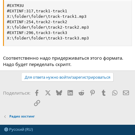
#EXTM3U

#EXTINF:317,track1-track1

X:\folder\folder\track-track1.mp3

#EXTINF:254,track2-track2

X:\folder\folder\track2-track2.mp3

#EXTINF:296,track3-track3

X:\folder\folder\track3-track3.mp3
Соответственно надо придерживаться этого формата.
Надо будет переделать скрипт.
Для ответа нужно войти/зарегистрироваться
Facebook
X
Bluesky
LinkedIn
Reddit
Pinterest
Tumblr
WhatsA
Эл
Поделиться:
Ссылка
Радио хостинг
Русский (RU)