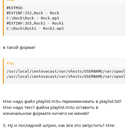
#EXTM3U

#EXTINF:252,Rock - Rock

C:\Rock\Rock - Rock.mp3

#EXTINF:355,Rock1 - Rock1

C:\Rock\Rock1 - Rock1.mp3
в такой формат
Код:
/usr/local/centovacast/var/vhosts/USERNAME/var/spool/
/usr/local/centovacast/var/vhosts/USERNAME/var/spool/
Или надо файл playlist.m3u переименовать в playlist.txt?
Или надо текст файла playlist.m3u оставить в
изначальном формате ничего не меняя?
5. Ну и последний штрих, как все это запустить? Или