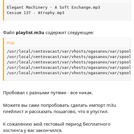
Elegant Machinery - A Soft Exchange.mp3

Cesium 137 - Atrophy.mp3
Файл
playlist.m3u
содержит следующее:
Код:
/usr/local/centovacast/var/vhosts/ogasanov/var/spool/
/usr/local/centovacast/var/vhosts/ogasanov/var/spool/
/usr/local/centovacast/var/vhosts/ogasanov/var/spool/
/usr/local/centovacast/var/vhosts/ogasanov/var/spool/
/usr/local/centovacast/var/vhosts/ogasanov/var/spool/
Пробовал с разными путями - все никак.
Можете вы сами попробовать сделать импорт m3u
плейлист и рассказать пошагово, что я упустил.
К сожалению мой тестовый период бесплатного
хостинга у вас закончился.