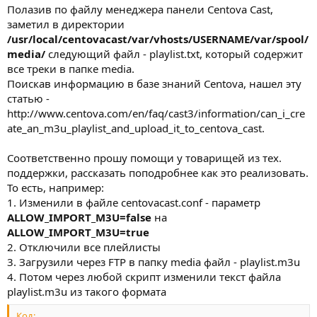
Полазив по файлу менеджера панели Centova Cast,
заметил в директории
/usr/local/centovacast/var/vhosts/USERNAME/var/spool/
media/
следующий файл - playlist.txt, который содержит
все треки в папке media.
Поискав информацию в базе знаний Centova, нашел эту
статью -
http://www.centova.com/en/faq/cast3/information/can_i_cre
ate_an_m3u_playlist_and_upload_it_to_centova_cast.
Соответственно прошу помощи у товарищей из тех.
поддержки, рассказать поподробнее как это реализовать.
То есть, например:
1. Изменили в файле centovacast.conf - параметр
ALLOW_IMPORT_M3U=false
на
ALLOW_IMPORT_M3U=true
2. Отключили все плейлисты
3. Загрузили через FTP в папку media файл - playlist.m3u
4. Потом через любой скрипт изменили текст файла
playlist.m3u из такого формата
Код: