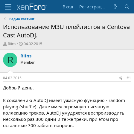
Вход
Регистрация
Радио хостинг
Использование M3U плейлистов в Centova
Cast AutoDJ.
А
Д
Riins
04.02.2015
в
а
т
т
Riins
R
о
а
Member
р
н
т
а
е
ч
04.02.2015
#1
м
а
ы
л
Добрый день.
а
К сожалению AutoDJ имеет ужасную функцию - random
playing (shuffle). Даже имея огромную тысячную
коллекцию треков, AutoDJ умудряется воспроизводить
несколько раз 300 одни и те же треки, при этом про
остальные 700 забыть напрочь.