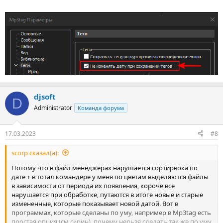
djsoft
D
Administrator
Команда форума
17.03.2023
#8
scorp сказал(а):
Потому что в файл менеджерах нарушается сортирвока по
дате + в тотал командере у меня по цветам выделяются файлы
в зависимости от периода их появления, короче все
нарушается при обработке, путаются в итоге новые и старые
измененные, которые показывает новой датой. Вот в
программах, которые сделаны по уму, например в Mp3tag есть
простая опция (см.скрин), почему нельзя сделать так же по уму