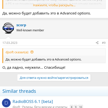
в РБ я не понимаю... неужели так сложно, в доп.опции закинуть
Нажмите, чтобы раскрыть...
хотя бы.
Да, можно будет добавить это в Advanced options.
scorp
Well-known member
17.03.2023
#9
djsoft сказал(а):
Да, можно будет добавить это в Advanced options.
О, да ладно, неужели... Спасибище!
Для ответа нужно войти/зарегистрироваться
Similar threads
RadioBOSS 6.1 [beta]
D
djsoft
Релизы, бета версии и утилиты
8
9
10