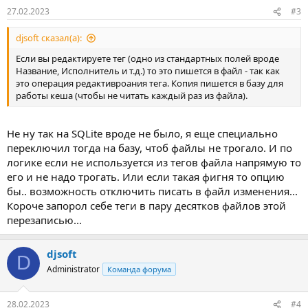
27.02.2023
#3
djsoft сказал(а):
Если вы редактируете тег (одно из стандартных полей вроде
Название, Исполнитель и т.д.) то это пишется в файл - так как
это операция редактивроания тега. Копия пишется в базу для
работы кеша (чтобы не читать каждый раз из файла).
Не ну так на SQLite вроде не было, я еще специально
переключил тогда на базу, чтоб файлы не трогало. И по
логике если не используется из тегов файла напрямую то
его и не надо трогать. Или если такая фигня то опцию
бы.. возможность отключить писать в файл изменения...
Короче запорол себе теги в пару десятков файлов этой
перезаписью...
djsoft
D
Administrator
Команда форума
28.02.2023
#4