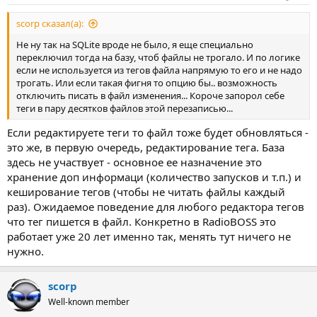
scorp сказал(а):
Не ну так на SQLite вроде не было, я еще специально
переключил тогда на базу, чтоб файлы не трогало. И по логике
если не используется из тегов файла напрямую то его и не надо
трогать. Или если такая фигня то опцию бы.. возможность
отключить писать в файл изменения... Короче запорол себе
теги в пару десятков файлов этой перезаписью...
Если редактируете теги то файл тоже будет обновляться -
это же, в первую очередь, редактирование тега. База
здесь не участвует - основное ее назначение это
хранение доп информаци (количество запусков и т.п.) и
кеширование тегов (чтобы не читать файлы каждый
раз). Ожидаемое поведение для любого редактора тегов
что тег пишется в файл. Конкретно в RadioBOSS это
работает уже 20 лет именно так, менять тут ничего не
нужно.
scorp
Well-known member