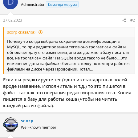
D
Administrator
Команда форума
27.02.2023
#2
scorp сказал(а):
Почему-то когда выбрано сохранение доп.информации в
MySQL, то при редактировании тегов оно трогает сам файл и
обновляет дату его изменения, оно же должно в базу писать и
все, не трогая сам файл? На SQLite вроде такого не было... Эти
изменения даты на файлах сбивают с толку потом при работе с
файлами на диске через Проводник, Тотал...
Если вы редактируете тег (одно из стандартных полей
вроде Название, Исполнитель и т.д.) то это пишется в
файл - так как это операция редактивроания тега. Копия
пишется в базу для работы кеша (чтобы не читать
каждый раз из файла).
scorp
Well-known member