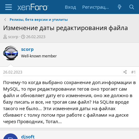
Вход
Регистрация
Релизы, бета версии и утилиты
Изменение даты редактирования файла
А
Д
scorp
26.02.2023
в
а
т
т
scorp
о
а
Well-known member
р
н
т
а
е
ч
26.02.2023
#1
м
а
ы
л
Почему-то когда выбрано сохранение доп.информации в
а
MySQL, то при редактировании тегов оно трогает сам
файл и обновляет дату его изменения, оно же должно в
базу писать и все, не трогая сам файл? На SQLite вроде
такого не было... Эти изменения даты на файлах
сбивают с толку потом при работе с файлами на диске
через Проводник, Тотал...
djsoft