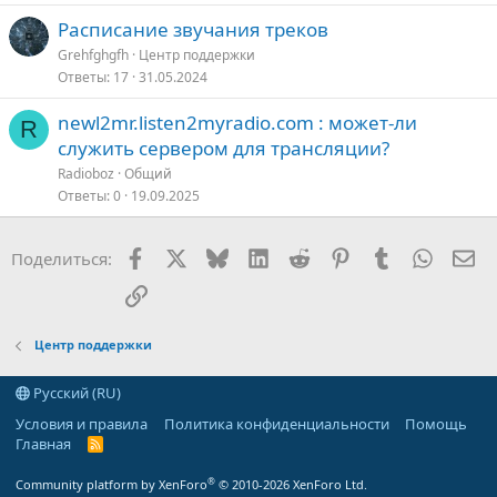
Расписание звучания треков
Grehfghgfh
Центр поддержки
Ответы
17
31.05.2024
newl2mr.listen2myradio.com : может-ли
R
служить сервером для трансляции?
Radioboz
Общий
Ответы
0
19.09.2025
Facebook
X
Bluesky
LinkedIn
Reddit
Pinterest
Tumblr
WhatsA
Эл
Поделиться:
Ссылка
Центр поддержки
Русский (RU)
Условия и правила
Политика конфиденциальности
Помощь
Главная
R
S
S
®
Community platform by XenForo
© 2010-2026 XenForo Ltd.