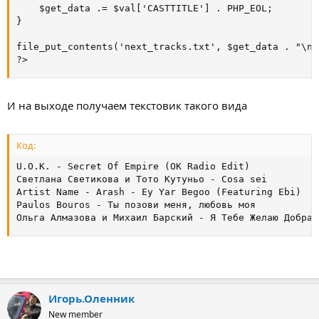
	$get_data .= $val['CASTTITLE'] . PHP_EOL;

}

file_put_contents('next_tracks.txt', $get_data . "\n")
?>
И на выходе получаем текстовик такого вида
Код:
U.O.K. - Secret Of Empire (OK Radio Edit)

Светлана Светикова и Тото Кутуньо - Cosa sei

Artist Name - Arash - Ey Yar Begoo (Featuring Ebi)

Paulos Bouros - Ты позови меня, любовь моя

Ольга Алмазова и Михаил Барский - Я Тебе Желаю Добра
Игорь.Оленник
New member