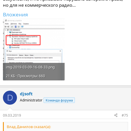
но для не коммерческого радио...
Вложения
img-2019-03-09-16-08-33.png
21 КБ · Просмотры: 660
djsoft
D
Administrator
Команда форума
09.03.2019
#75
Влад Данилов сказал(а):