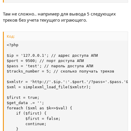
Там не сложно.. например для вывода 5 следующих
треков без учета текущего играющего.
Код:
<?php

$ip = '127.0.0.1'; // адрес доступа АПИ

$port = 9500; // порт доступа АПИ

$pass = 'test'; // пароль доступа АПИ

$tracks_number = 5; // сколько получать треков

$xmlstr = 'http://'.$ip.':'.$port.'/?pass='.$pass.'&a
$xml = simplexml_load_file($xmlstr);

$first = true; 

$get_data .= '';

foreach ($xml as $k=>$val) {

	if ($first) {

		$first = false;

		continue;

	}
