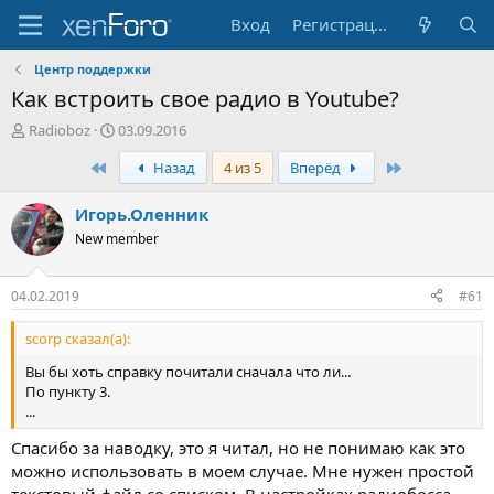
Вход
Регистрация
Центр поддержки
Как встроить свое радио в Youtube?
А
Д
Radioboz
03.09.2016
в
а
Первый
Последняя
Назад
4 из 5
Вперёд
т
т
о
а
р
н
Игорь.Оленник
т
а
New member
е
ч
м
а
ы
л
04.02.2019
#61
а
scorp сказал(а):
Вы бы хоть справку почитали сначала что ли...
По пункту 3.
...
Спасибо за наводку, это я читал, но не понимаю как это
можно использовать в моем случае. Мне нужен простой