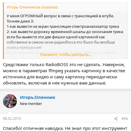
Игорь Оленников сказал(а):
У меня ОГРОМНЫЙ вопрос в связи с трансляцией в ютубе.
Точнее даже 3:
1-как вывести на экран трансляции спектроанализатор трека
2- как вывести дорожку временной шкалы до окончания трека
если бы вывести эти две фишки одной картинкой как
собственно в самом окне радиобосса это было бы вообще
сказка прекрасная!
3- как показать анонс в более чем 1 трек плейлиста (сейчас
Нажмите, чтобы раскрыть...
можно вывести только текущий и следующий)
Средствами только RadioBOSS это не сделать. Наверное,
можно в параметрах ffmpeg указать картинку в качестве
источника для видео и саму картинку периодически
обновлять, включая в нее нужные вам данные.
Игорь.Оленник
New member
08.02.2019
#66
Спасибо! отличная наводка. Не знал про этот инструмент