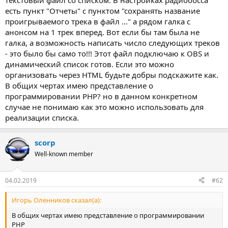
текстовый файл со списком. В настройках радиобосса
есть пункт "Отчеты" с пунктом "сохранять название
проигрываемого трека в файл ..." а рядом галка с
анонсом на 1 трек вперед. Вот если бы там была не
галка, а возможность написать число следующих треков
- это было бы само то!!! Этот файл подключаю к OBS и
динамический список готов. Если это можно
организовать через HTML будьте добры подскажите как.
В общих чертах имею представление о
программировании PHP? но в данном конкретном
случае не понимаю как это можно использовать для
реализации списка.
scorp
Well-known member
04.02.2019
#62
Игорь Оленников сказал(а):
В общих чертах имею представление о программировании
PHP