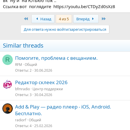
вк ну и на Ютьюб тож ..
Ссылка вот поглядите https://youtu.be/CTDyZd0sXz8
Первый
Последняя
Назад
4 из 5
Вперёд
Для ответа нужно войти/зарегистрироваться
Similar threads
Помогите, проблема с вещанием.
R
RFM
Общий
Ответы
2
30.06.2026
Редактор склеек 2026
bfmradio
Центр поддержки
Ответы
3
30.04.2026
Add & Play — радио плеер - iOS, Android.
Бесплатно.
radiorf
Общий
Ответы
4
25.02.2026