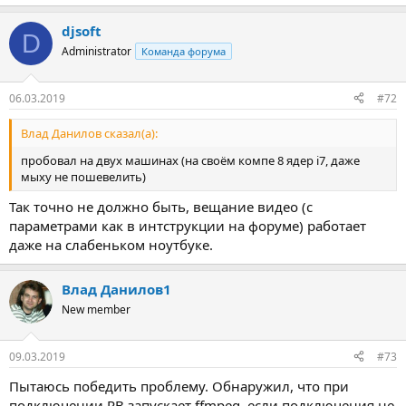
djsoft
D
Administrator
Команда форума
06.03.2019
#72
Влад Данилов сказал(а):
пробовал на двух машинах (на своём компе 8 ядер i7, даже
мыху не пошевелить)
Так точно не должно быть, вещание видео (с
параметрами как в интструкции на форуме) работает
даже на слабеньком ноутбуке.
Влад Данилов1
New member
09.03.2019
#73
Пытаюсь победить проблему. Обнаружил, что при
подключении RB запускает ffmpeg, если подключения не