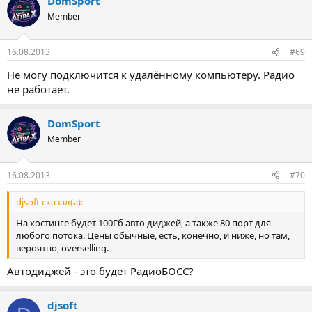
DomSport
Member
16.08.2013
#69
Не могу подключится к удалённому компьютеру. Радио
не работает.
DomSport
Member
16.08.2013
#70
djsoft сказал(а):
На хостинге будет 100Гб авто диджей, а также 80 порт для
любого потока. Цены обычные, есть, конечно, и ниже, но там,
вероятно, overselling.
Автодиджей - это будет РадиоБОСС?
djsoft