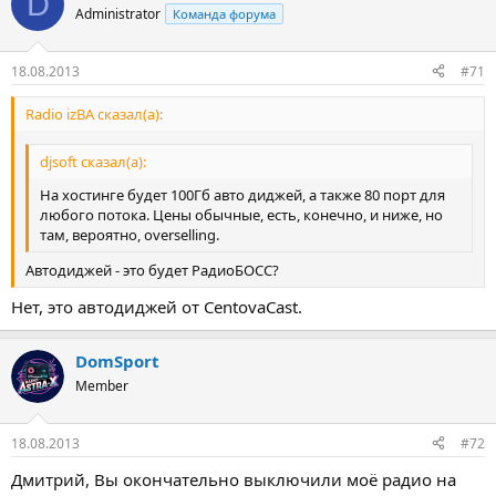
D
Administrator
Команда форума
18.08.2013
#71
Radio izBA сказал(а):
djsoft сказал(а):
На хостинге будет 100Гб авто диджей, а также 80 порт для
любого потока. Цены обычные, есть, конечно, и ниже, но
там, вероятно, overselling.
Автодиджей - это будет РадиоБОСС?
Нет, это автодиджей от CentovaCast.
DomSport
Member
18.08.2013
#72
Дмитрий, Вы окончательно выключили моё радио на