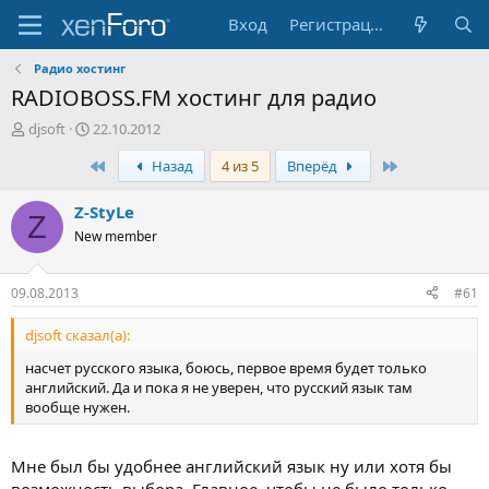
Вход
Регистрация
Радио хостинг
RADIOBOSS.FM хостинг для радио
А
Д
djsoft
22.10.2012
в
а
Первый
Последняя
Назад
4 из 5
Вперёд
т
т
о
а
р
н
Z-StyLe
Z
т
а
New member
е
ч
м
а
ы
л
09.08.2013
#61
а
djsoft сказал(а):
насчет русского языка, боюсь, первое время будет только
английский. Да и пока я не уверен, что русский язык там
вообще нужен.
Мне был бы удобнее английский язык ну или хотя бы