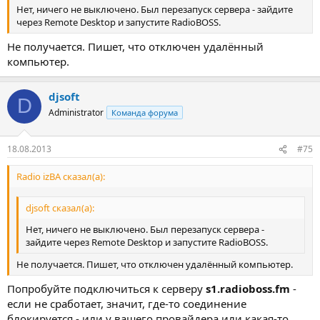
Нет, ничего не выключено. Был перезапуск сервера - зайдите
через Remote Desktop и запустите RadioBOSS.
Не получается. Пишет, что отключен удалённый
компьютер.
djsoft
D
Administrator
Команда форума
18.08.2013
#75
Radio izBA сказал(а):
djsoft сказал(а):
Нет, ничего не выключено. Был перезапуск сервера -
зайдите через Remote Desktop и запустите RadioBOSS.
Не получается. Пишет, что отключен удалённый компьютер.
Попробуйте подключиться к серверу
s1.radioboss.fm
-
если не сработает, значит, где-то соединение
блокируется - или у вашего провайдера или какая-то