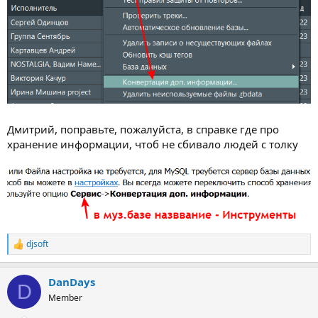
Дмитрий, поправьте, пожалуйста, в справке где про
хранение информации, чтоб не сбивало людей с толку
djsoft
Р
е
а
DanDays
к
D
ц
Member
и
и