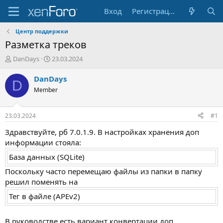
Вход
Регистрация
Центр поддержки
Разметка треков
А
Д
DanDays
23.03.2024
в
а
т
т
DanDays
D
о
а
Member
р
н
т
а
е
ч
23.03.2024
#1
м
а
ы
л
Здравствуйте, рб 7.0.1.9. В настройках хранения доп
а
информации стояла:
База данных (SQLite)
Поскольку часто перемещаю файлы из папки в папку
решил поменять на
Тег в файле (APEv2)
В руководстве есть вариант конвертации доп