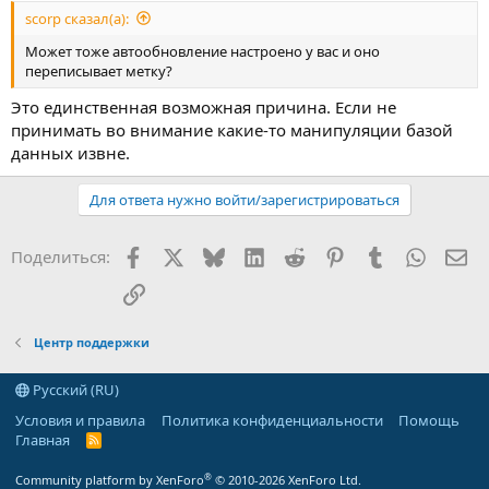
scorp сказал(а):
Может тоже автообновление настроено у вас и оно
переписывает метку?
Это единственная возможная причина. Если не
принимать во внимание какие-то манипуляции базой
данных извне.
Для ответа нужно войти/зарегистрироваться
Facebook
X
Bluesky
LinkedIn
Reddit
Pinterest
Tumblr
WhatsA
Эл
Поделиться:
Ссылка
Центр поддержки
Русский (RU)
Условия и правила
Политика конфиденциальности
Помощь
Главная
R
S
S
®
Community platform by XenForo
© 2010-2026 XenForo Ltd.