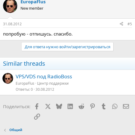
EuropaFlus
New member
31.08.2012
#5
попробую - отпишусь. спасибо.
Для ответа нужно войти/зарегистрироваться
Similar threads
VPS/VDS под RadioBoss
EuropaFlus
Центр поддержки
Ответы
0
30.08.2012
Facebook
X
Bluesky
LinkedIn
Reddit
Pinterest
Tumblr
WhatsA
Эл
Поделиться:
Ссылка
Общий