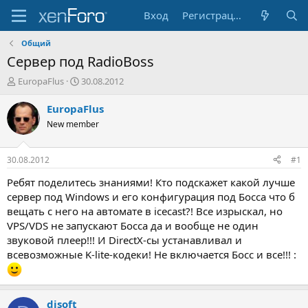
Вход
Регистрация
Общий
Сервер под RadioBoss
А
Д
EuropaFlus
30.08.2012
в
а
т
т
EuropaFlus
о
а
New member
р
н
т
а
е
ч
30.08.2012
#1
м
а
ы
л
Ребят поделитесь знаниями! Кто подскажет какой лучше
а
сервер под Windows и его конфигурация под Босса что б
вещать с него на автомате в icecast?! Все изрыскал, но
VPS/VDS не запускают Босса да и вообще не один
звуковой плеер!!! И DirectX-сы устанавливал и
всевозможные K-lite-кодеки! Не включается Босс и все!!! :
djsoft