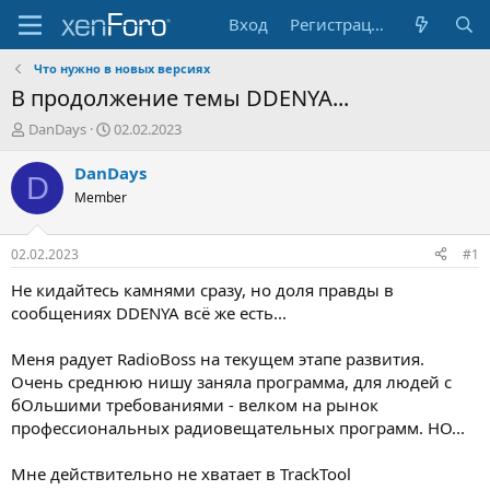
Вход
Регистрация
Что нужно в новых версияx
В продолжение темы DDENYA...
А
Д
DanDays
02.02.2023
в
а
т
т
DanDays
D
о
а
Member
р
н
т
а
е
ч
02.02.2023
#1
м
а
ы
л
Не кидайтесь камнями сразу, но доля правды в
а
сообщениях DDENYA всё же есть...
Меня радует RadioBoss на текущем этапе развития.
Очень среднюю нишу заняла программа, для людей с
бОльшими требованиями - велком на рынок
профессиональных радиовещательных программ. НО...
Мне действительно не хватает в TrackTool