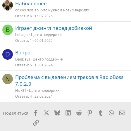
Наболевшее
drunk1russian
Что нужно в новых версияx
Ответы
6
15.07.2026
Играет джингл перед добивкой
B
bobagul
Центр поддержки
Ответы
1
05.01.2025
Вопрос
D
DanDays
Центр поддержки
Ответы
5
13.01.2024
Проблема с выделением треков в RadioBoss
N
7.0.2.0
Nick31
Центр поддержки
Ответы
4
23.08.2024
Facebook
X
Bluesky
LinkedIn
Reddit
Pinterest
Tumblr
WhatsA
Эл
Поделиться:
Ссылка