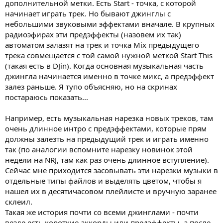
дополнительной метки. Есть Start - точка, с которой
начинает играть трек. Но бывают джинглы с
небольшими звуковыми эффектами вначале. В крупных
радиоэфирах эти предэффекты (назовем их так)
автоматом залазят на трек и точка Mix предыдущего
трека совмещается с той самой нужной меткой Start This
(такая есть в DJin). Когда основная музыкальная часть
джингла начинается именно в точке микс, а предэффект
залез раньше. Я тупо объясняю, но на скринах
постараюсь показать...
Например, есть музыкальная нарезка новых треков, там
очень длинное интро с предэффектами, которые прям
должны залезть на предыдущий трек и играть именно
так (по аналогии вспомните нарезку новинок этой
недели на NRJ, там как раз очень длинное вступление).
Сейчас мне приходится засовывать эти нарезки музыки в
отдельные типы файлов и выделять цветом, чтобы я
нашел их в десятичасовом плейлисте и вручную заранее
склеил.
Такая же история почти со всеми джинглами - почти
везде есть короткие аккорды или предэффекты, а после