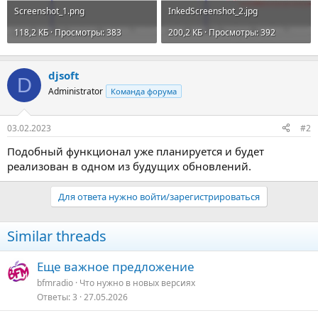
Screenshot_1.png
InkedScreenshot_2.jpg
118,2 КБ · Просмотры: 383
200,2 КБ · Просмотры: 392
djsoft
D
Administrator
Команда форума
03.02.2023
#2
Подобный функционал уже планируется и будет
реализован в одном из будущих обновлений.
Для ответа нужно войти/зарегистрироваться
Similar threads
Еще важное предложение
bfmradio
Что нужно в новых версияx
Ответы
3
27.05.2026