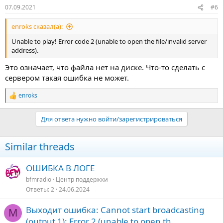
07.09.2021
#6
enroks сказал(а):
Unable to play! Error code 2 (unable to open the file/invalid server
address).
Это означает, что файла нет на диске. Что-то сделать с
сервером такая ошибка не может.
enroks
Р
е
а
Для ответа нужно войти/зарегистрироваться
к
ц
и
Similar threads
и
:
ОШИБКА В ЛОГЕ
bfmradio
Центр поддержки
Ответы
2
24.06.2024
Выходит ошибка: Cannot start broadcasting
M
(output 1): Error 2 (unable to open th