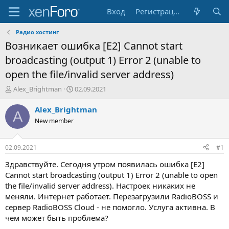
Вход
Регистрация
Радио хостинг
Возникает ошибка [E2] Cannot start
broadcasting (output 1) Error 2 (unable to
open the file/invalid server address)
А
Д
Alex_Brightman
02.09.2021
в
а
т
т
Alex_Brightman
A
о
а
New member
р
н
т
а
е
ч
02.09.2021
#1
м
а
ы
л
Здравствуйте. Сегодня утром появилась ошибка [E2]
а
Cannot start broadcasting (output 1) Error 2 (unable to open
the file/invalid server address). Настроек никаких не
меняли. Интернет работает. Перезагрузили RadioBOSS и
сервер RadioBOSS Cloud - не помогло. Услуга активна. В
чем может быть проблема?