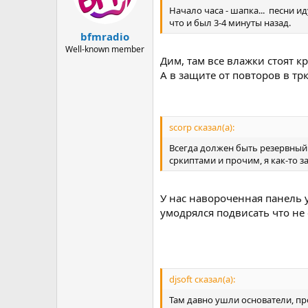
Начало часа - шапка... песни и
что и был 3-4 минуты назад.
bfmradio
Well-known member
Дим, там все влажки стоят
А в защите от повторов в тр
scorp сказал(а):
Всегда должен быть резервный 
сркиптами и прочим, я как-то з
У нас навороченная панель 
умодрялся подвисать что не 
djsoft сказал(а):
Там давно ушли основатели, пр