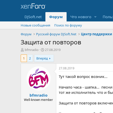
DJSoft.net
Форум
Что нового
Поль
Новые сообщения
Поиск по форуму
Форум
Русский форум DJSoft.Net
Центр поддержки
Защита от повторов
А
Д
bfmradio
27.08.2019
в
а
1
2
Вперёд
т
т
о
а
р
н
27.08.2019
т
а
Тут такой вопрос возник...
е
ч
м
а
ы
л
Начало часа - шапка... песн
а
тот же исполнитель что и бы
bfmradio
Well-known member
Защита от повторов включен