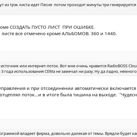
дут из трэк листа идет Песня потом проходит минуты три генерируется
 кроме СОЗДАТЬ ПУСТО ЛИСТ ПРИ ОШИБКЕ.
к листе все отмечено кроме АЛЬБОМОВ. 360 и 1440.
источник или интернет-поток. Вот мне очень нравится RadioBOSS Cloud
а 3 года использования СЕМа не замечал ни разу. Ну да ладно, немног
управления и при отсоединении автоматически включается
отцеплял поток...и в итоге была тишина на выходе. "Чудес
ограммой владеет фирма, довольно далекая от темы. Врядли будет ка