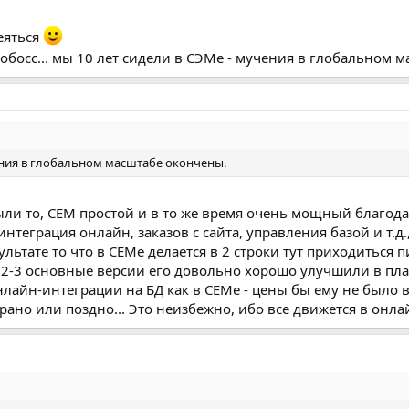
еяться
обосс... мы 10 лет сидели в СЭМе - мучения в глобальном
ения в глобальном масштабе окончены.
ыли то, СЕМ простой и в то же время очень мощный благода
нтеграция онлайн, заказов с сайта, управления базой и т.д.,
ьтате то что в СЕМе делается в 2 строки тут приходиться п
 2-3 основные версии его довольно хорошо улучшили в план
нлайн-интеграции на БД как в СЕМе - цены бы ему не было 
 рано или поздно... Это неизбежно, ибо все движется в онлай