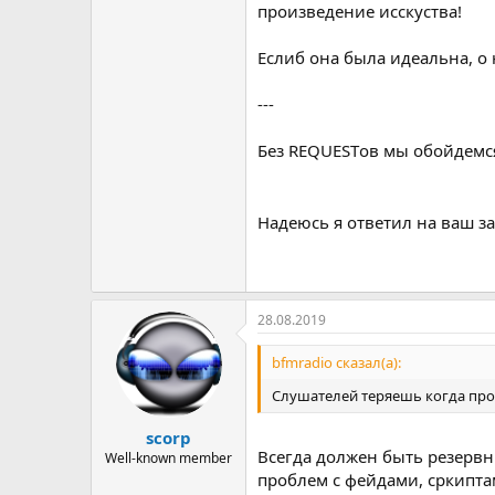
произведение исскуства!
Еслиб она была идеальна, о 
---
Без REQUESTов мы обойдемся
Надеюсь я ответил на ваш з
28.08.2019
bfmradio сказал(а):
Слушателей теряешь когда прог
scorp
Всегда должен быть резервны
Well-known member
проблем с фейдами, сркиптам