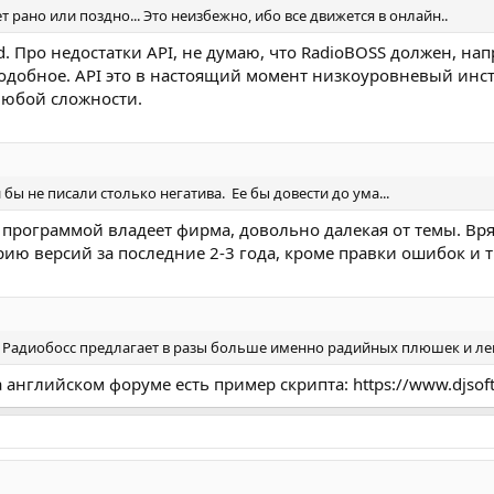
т рано или поздно... Это неизбежно, ибо все движется в онлайн..
d. Про недостатки API, не думаю, что RadioBOSS должен, на
подобное. API это в настоящий момент низкоуровневый инстр
любой сложности.
 бы не писали столько негатива. Ее бы довести до ума...
 программой владеет фирма, довольно далекая от темы. Вря
рию версий за последние 2-3 года, кроме правки ошибок и
Радиобосс предлагает в разы больше именно радийных плюшек и легк
английском форуме есть пример скрипта: https://www.djsoft.