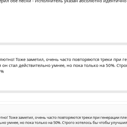
ерил обе песни - Исполнитель указан абсолютно идентично 
ютно! Тоже заметил, очень часто повторяются треки при гене
 он стал действительно умнее, но пока только на 50%. Стр
0%
но! Тоже заметил, очень часто повторяются треки при генерации плей-л
но умнее, но пока только на 50%. Строго хотелось бы чтобы улучшили 