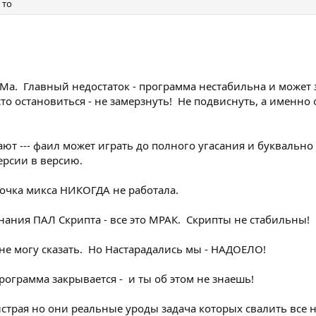
 то
СЭМа. Главный недостаток - программа нестабильна и может
сто остановиться - не замерзнуть! Не подвиснуть, а именно
ают --- фаил может играть до полного угасания и букваль
версии в версию.
 Точка микса НИКОГДА не работала.
знания ПАЛ Скрипта - все это МРАК. Скрипты не стабильны!
 не могу сказать. Но Настарадались мы - НАДОЕЛО!
рограмма закрывается - и ты об этом не знаешь!
истрая но они реальные уроды задача которых свалить все на