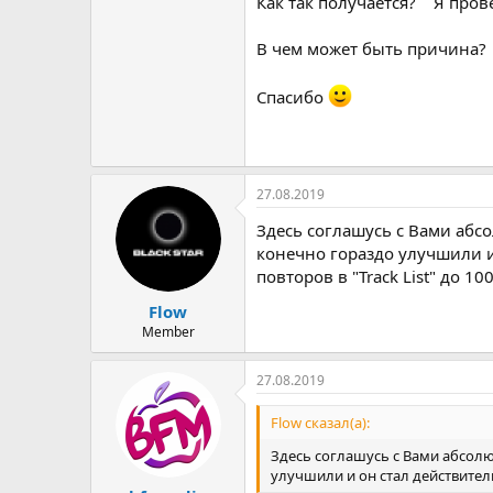
Как так получается? Я пров
В чем может быть причина?
Спасибо
27.08.2019
Здесь соглашусь с Вами абсол
конечно гораздо улучшили и
повторов в "Track List" до 10
Flow
Member
27.08.2019
Flow сказал(а):
Здесь соглашусь с Вами абсолют
улучшили и он стал действитель