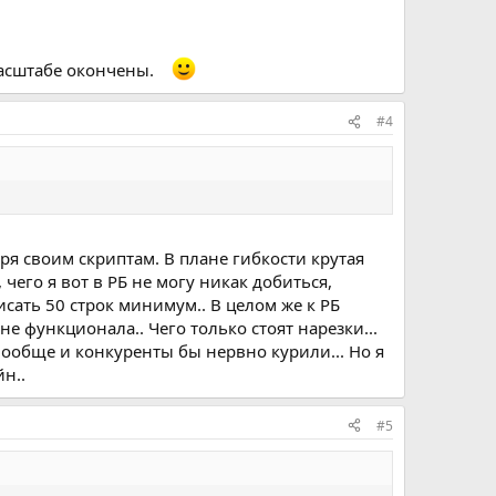
 масштабе окончены.
#4
ря своим скриптам. В плане гибкости крутая
 чего я вот в РБ не могу никак добиться,
исать 50 строк минимум.. В целом же к РБ
е функционала.. Чего только стоят нарезки...
вообще и конкуренты бы нервно курили... Но я
н..
#5