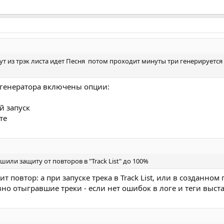
дут из трэк листа идет Песня потом проходит минуты три генерируется
х генератора включены опции:
й запуск
те
или защиту от повторов в "Track List" до 100%
ит повтор: а при запуске трека в Track List, или в созданном
вно отыгравшие треки - если нет ошибок в логе и теги выс