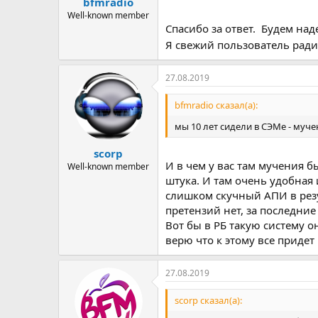
bfmradio
Well-known member
Спасибо за ответ. Будем над
Я свежий пользователь ради
27.08.2019
bfmradio сказал(а):
мы 10 лет сидели в СЭМе - муч
scorp
И в чем у вас там мучения б
Well-known member
штука. И там очень удобная и
слишком скучный АПИ в резул
претензий нет, за последние
Вот бы в РБ такую систему о
верю что к этому все придет
27.08.2019
scorp сказал(а):