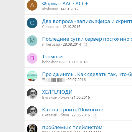
Формат AAC? ACC+
A
abykanov
14.01.2017
Два вопроса - запись эфира и скрипт
C
Connectos
12.10.2016
Последние сутки сервер постоянно 
M
mikerussia
28.08.2014
2
Тормозит....
B
bobokhon1998
02.05.2016
Про джинглы. Как сделать так, что-
☰░▒▓█ █▓▒
09.07.2016
ХЕЛП.ЛЮДИ
Виталий Яблоч
31.05.2016
Как настроить?Помогите
Виталий Яблоч
27.05.2016
2
проблемы с плейлистом