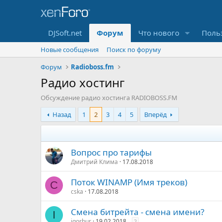
DJSoft.net
Форум
Что нового
Поль
Новые сообщения
Поиск по форуму
Форум
Radioboss.fm
Радио хостинг
Обсуждение радио хостинга RADIOBOSS.FM
Назад
1
2
3
4
5
Вперёд
Вопрос про тарифы
Дмитрий Клима
17.08.2018
Поток WINAMP (Имя треков)
C
cska
17.08.2018
Смена битрейта - смена имени?
I
igorbur
19.02.2018
2