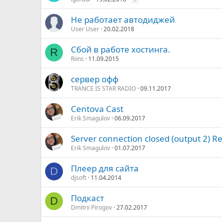
Не работает автодиджей
User User
20.02.2018
Сбой в работе хостинга.
R
Riins
11.09.2015
сервер офф
TRANCE IS STAR RADIO
09.11.2017
Centova Cast
Erik Smagulov
06.09.2017
Server connection closed (output 2) Res
Erik Smagulov
01.07.2017
Плеер для сайта
D
djsoft
11.04.2014
Подкаст
D
Dmitrii Pirogov
27.02.2017