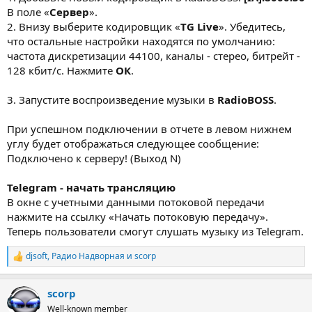
В поле «
Сервер
».
2. Внизу выберите кодировщик «
TG Live
». Убедитесь,
что остальные настройки находятся по умолчанию:
частота дискретизации 44100, каналы - стерео, битрейт -
128 кбит/с. Нажмите
ОК
.
3. Запустите воспроизведение музыки в
RadioBOSS
.
При успешном подключении в отчете в левом нижнем
углу будет отображаться следующее сообщение:
Подключено к серверу! (Выход N)
Telegram - начать трансляцию
В окне с учетными данными потоковой передачи
нажмите на ссылку «Начать потоковую передачу».
Теперь пользователи смогут слушать музыку из Telegram.
djsoft
,
Радио Надворная
и
scorp
Р
е
а
scorp
к
ц
Well-known member