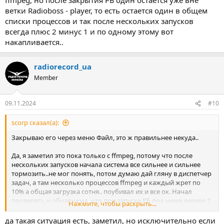
ветки Radioboss - player, то есть остается один в общем
списки процессов и так после нескольких запусков
всегда плюс 2 минус 1 и по одному этому вот
накапливается..
radiorecord_ua
Member
09.11.2024
#10
scorp сказал(а):
Закрываю его через меню Файл, это ж правильнее некуда..
Да, я заметил это пока только с ffmpeg, потому что после
нескольких запусков начала система все сильнее и сильнее
тормозить..не мог понять, потом думаю дай гляну в диспетчер
задач, а там несколько процессов ffmpeg и каждый жрет по
10% а общая загрузка сотня.. поубивал их и все ок. Начал
проверять и обнаружил, что при запуске РБ под нимв дереве 2
Нажмите, чтобы раскрыть...
процесса загружается ffmpeg, но после закрытия РБ один
остается уже вне ветки Radioboss - player, то есть остается один в
да такая ситуация есть, заметил, но исключительно если