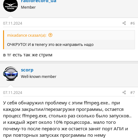
radiorecord_ua
Member
07.11.2024
#6
mixadance сказал(а):
ОЧКРУТО! И в телегу это все направить надо
в тг есть так же стрим
scorp
Well-known member
07.11.2024
#7
У себя обнаружил проблему с этим ffmpeg.exe.. при
каждом закрытии/перезагрузке программы, остается
процесс ffmpeg.exe, столько раз сколько было запусков..
и каждый жрет около 10% процессора.. мало того
почему-то после первого же остается занят порт АПИ и
при повторных запусках программы по нему