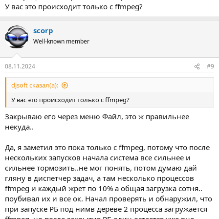
У вас это происходит только с ffmpeg?
scorp
Well-known member
08.11.2024
#9
djsoft сказал(а):
У вас это происходит только с ffmpeg?
Закрываю его через меню Файл, это ж правильнее
некуда..
Да, я заметил это пока только с ffmpeg, потому что после
нескольких запусков начала система все сильнее и
сильнее тормозить..не мог понять, потом думаю дай
гляну в диспетчер задач, а там несколько процессов
ffmpeg и каждый жрет по 10% а общая загрузка сотня..
поубивал их и все ок. Начал проверять и обнаружил, что
при запуске РБ под нимв дереве 2 процесса загружается
ffmpeg, но после закрытия РБ один остается уже вне