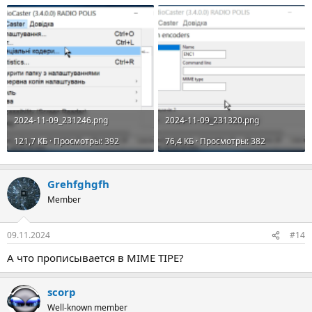
2024-11-09_231246.png
2024-11-09_231320.png
121,7 КБ · Просмотры: 392
76,4 КБ · Просмотры: 382
Grehfghgfh
Member
09.11.2024
#14
А что прописывается в MIME TIPE?
scorp
Well-known member