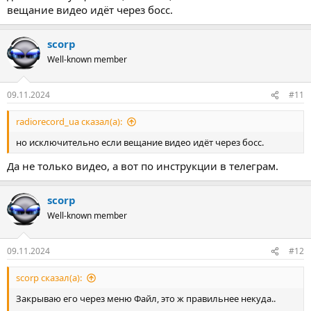
общем списки процессов и так после нескольких запусков
вещание видео идёт через босс.
всегда плюс 2 минус 1 и по одному этому вот накапливается..
scorp
Well-known member
09.11.2024
#11
radiorecord_ua сказал(а):
но исключительно если вещание видео идёт через босс.
Да не только видео, а вот по инструкции в телеграм.
scorp
Well-known member
09.11.2024
#12
scorp сказал(а):
Закрываю его через меню Файл, это ж правильнее некуда..