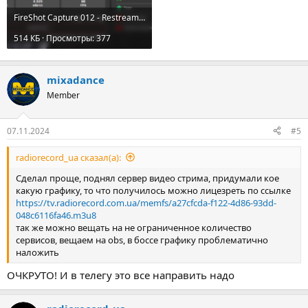
FireShot Capture 012 - Restreamer - tv.radiorecord.com.ua.png
514 КБ · Просмотры: 377
mixadance
Member
07.11.2024
#5
radiorecord_ua сказал(а):
Сделал проще, поднял сервер видео стрима, придумали кое
какую графику, то что получилось можно лицезреть по ссылке
https://tv.radiorecord.com.ua/memfs/a27cfcda-f122-4d86-93dd-
048c6116fa46.m3u8
так же можно вещать на не ограниченное количество
сервисов, вещаем на obs, в боссе графику проблематично
наложить
ОЧКРУТО! И в телегу это все направить надо