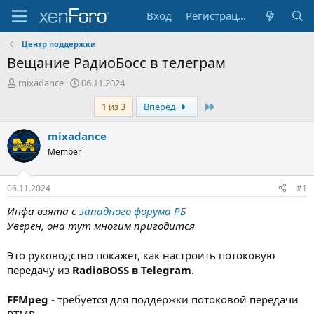
Вход
Регистрация
Центр поддержки
Вещание РадиоБосс в телеграм
А
Д
mixadance
06.11.2024
в
а
Последняя
1 из 3
Вперёд
т
т
о
а
р
н
mixadance
т
а
Member
е
ч
м
а
ы
л
06.11.2024
#1
а
Инфа взята с
западного форума РБ
Уверен, она тут многим пригодится
Это руководство покажет, как настроить потоковую
передачу из
RadioBOSS в Telegram
.
FFMpeg
- требуется для поддержки потоковой передачи
RTMP