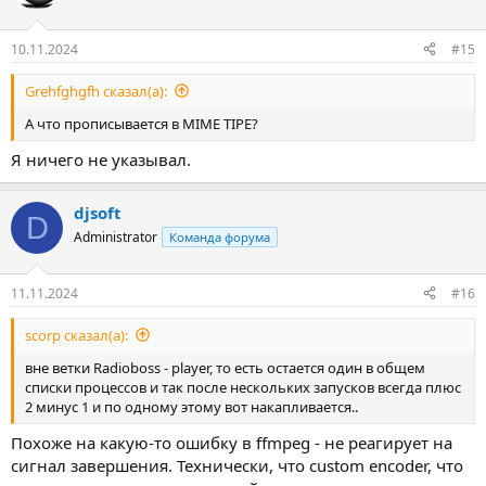
10.11.2024
#15
Grehfghgfh сказал(а):
А что прописывается в MIME TIPE?
Я ничего не указывал.
djsoft
D
Administrator
Команда форума
11.11.2024
#16
scorp сказал(а):
вне ветки Radioboss - player, то есть остается один в общем
списки процессов и так после нескольких запусков всегда плюс
2 минус 1 и по одному этому вот накапливается..
Похоже на какую-то ошибку в ffmpeg - не реагирует на
сигнал завершения. Технически, что custom encoder, что