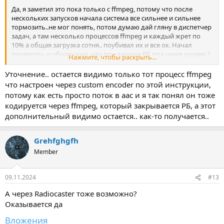
Да, я заметил это пока только с ffmpeg, потому что после
нескольких запусков начала система все сильнее и сильнее
тормозить..не мог понять, потом думаю дай гляну в диспетчер
задач, а там несколько процессов ffmpeg и каждый жрет по
10% а общая загрузка сотня.. поубивал их и все ок. Начал
проверять и обнаружил, что при запуске РБ под нимв дереве 2
Нажмите, чтобы раскрыть...
процесса загружается ffmpeg, но после закрытия РБ один
остается уже вне ветки Radioboss - player, то есть остается один в
Уточнение.. остается видимо только тот процесс ffmpeg
общем списки процессов и так после нескольких запусков
что настроен через custom encoder по этой инструкции,
всегда плюс 2 минус 1 и по одному этому вот накапливается..
потому как есть просто поток в aac и я так понял он тоже
кодируется через ffmpeg, который закрывается РБ, а этот
дополнительный видимо остается.. как-то получается..
Grehfghgfh
Member
09.11.2024
#13
А через Radiocaster тоже возможно?
Оказывается да
Вложения