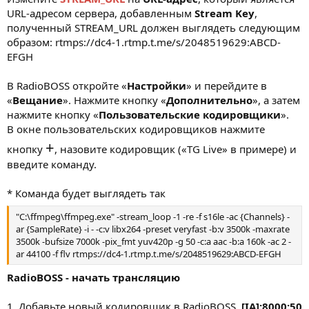
URL-адресом сервера, добавленным
Stream Key
,
полученный STREAM_URL должен выглядеть следующим
образом: rtmps://dc4-1.rtmp.t.me/s/2048519629:ABCD-
EFGH
В RadioBOSS откройте «
Настройки
» и перейдите в
«
Вещание
». Нажмите кнопку «
Дополнительно
», а затем
нажмите кнопку «
Пользовательские кодировщики
».
В окне пользовательских кодировщиков нажмите
+
кнопку
, назовите кодировщик («TG Live» в примере) и
введите команду.
* Команда будет выглядеть так
"C:\ffmpeg\ffmpeg.exe" -stream_loop -1 -re -f s16le -ac {Channels} -
ar {SampleRate} -i - -c:v libx264 -preset veryfast -b:v 3500k -maxrate
3500k -bufsize 7000k -pix_fmt yuv420p -g 50 -c:a aac -b:a 160k -ac 2 -
ar 44100 -f flv rtmps://dc4-1.rtmp.t.me/s/2048519629:ABCD-EFGH
RadioBOSS - начать трансляцию
1. Добавьте новый кодировщик в RadioBOSS.
[IA]:8000:50