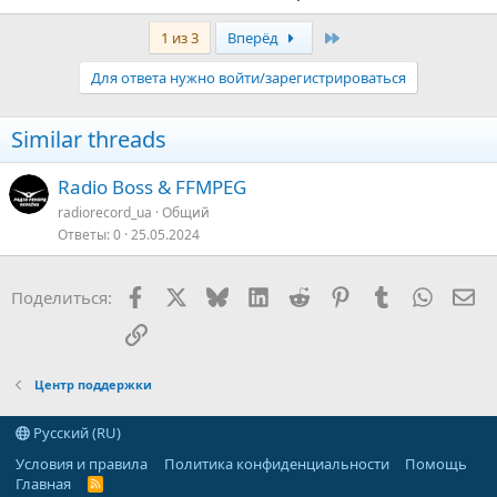
Последняя
1 из 3
Вперёд
Для ответа нужно войти/зарегистрироваться
Similar threads
Radio Boss & FFMPEG
radiorecord_ua
Общий
Ответы
0
25.05.2024
Facebook
X
Bluesky
LinkedIn
Reddit
Pinterest
Tumblr
WhatsA
Эл
Поделиться:
Ссылка
Центр поддержки
Русский (RU)
Условия и правила
Политика конфиденциальности
Помощь
Главная
R