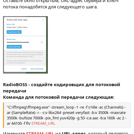
Оставьте окно открытым, URL-адрес сервера и ключ
потока понадобятся для следующего шага.
RadioBOSS - создайте кодировщик для потоковой
передачи
Команда для потоковой передачи следующая:
"C:\ffmpeg\ffmpeg.exe" -stream_loop -1 -re -f s16le -ac {Channels} -
ar {SampleRate} -i - -c:v libx264 -preset veryfast -b:v 3500k -maxrate
3500k -bufsize 7000k -pix_fmt yuv420p -g 50 -c:a aac -b:a 160k -ac 2 -
ar 44100 -f flv
STREAM_URL
Измените
STREAM_URL
на
URL-адрес
, который является