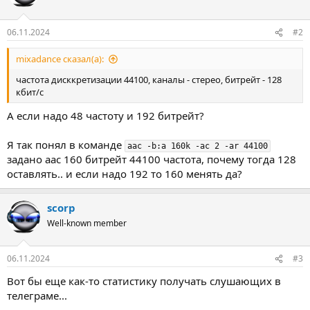
и
и
:
06.11.2024
#2
mixadance сказал(а):
частота дисккретизации 44100, каналы - стерео, битрейт - 128
кбит/с
А если надо 48 частоту и 192 битрейт?
Я так понял в команде
aac -b:a 160k -ac 2 -ar 44100
задано аас 160 битрейт 44100 частота, почему тогда 128
оставлять.. и если надо 192 то 160 менять да?
scorp
Well-known member
06.11.2024
#3
Вот бы еще как-то статистику получать слушающих в
телеграме...