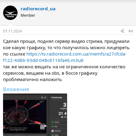
radiorecord_ua
Member
07.11.2024
#4
Сделал проще, поднял сервер видео стрима, придумали
кое какую графику, то что получилось можно лицезреть
по ссылке
https://tv.radiorecord.com.ua/memfs/a27cfcda-
f122-4d86-93dd-048c6116fa46.m3u8
так же можно вещать на не ограниченное количество
сервисов, вещаем на obs, в боссе графику
проблематично наложить
Вложения