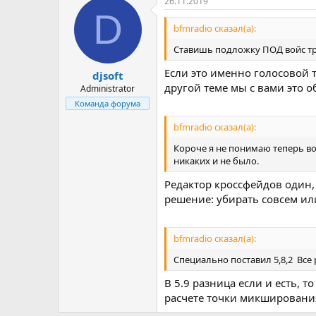
26.11.2019
D
bfmradio сказал(а):
Ставишь подложку ПОД войс тре
Если это именно голосовой 
djsoft
другой теме мы с вами это о
Administrator
Команда форума
bfmradio сказал(а):
Короче я не понимаю теперь воо
никаких и не было.
Редактор кроссфейдов один, 
решение: убирать совсем ил
bfmradio сказал(а):
Специально поставил 5,8,2 Все 
В 5.9 разница если и есть, 
расчете точки микширования