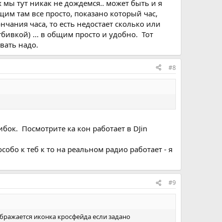
 мы тут никак не дождемся.. может быть и я
щим там все просто, показано который час,
нчания часа, то есть недостает сколько или
тбивкой) ... в общим просто и удобно. Тот
вать надо.
#8
ибок. Посмотрите ка кон работает в DJin
бо к теб к то на реальном радио работает - я
#9
ображается иконка кросфейда если задано