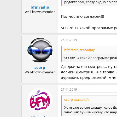
редактором, сразу видно по плей
bfmradio
Well-known member
Полностью согласен!!!
SCORP О какой программе 
26.11.2019
bfmradio сказал(а):
SCORP О какой программе реч
Да, джина я и смотрел... ну
scorp
логики Дмитрия... не теряю 
Well-known member
дурацких предложений, мне ле
27.11.2019
scorp сказал(а):
Хотя уже во сне слышу голос Дми
знаю как лучше и кому что надо...