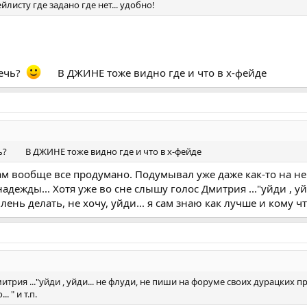
листу где задано где нет... удобно!
речь?
В ДЖИНЕ тоже видно где и что в х-фейде
ь? В ДЖИНЕ тоже видно где и что в х-фейде
 там вообще все продумано. Подумывал уже даже как-то на не
надежды... Хотя уже во сне слышу голос Дмитрия ..."уйди , у
нь делать, не хочу, уйди... я сам знаю как лучше и кому что 
трия ..."уйди , уйди... не флуди, не пиши на форуме своих дурацких пр
 " и т.п.