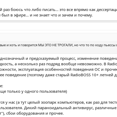
й раз боюсь что либо писать... это все впрямо как дессерт
был в эфире... и не знает что и зачем и почему.
овые и хоть и говорится МЫ ЭТО НЕ ТРОГАЛИ, но что то по ходу пьесс
однозначный и предсказуемый процесс, изменение поведен
дкость, а несколько раз подряд вообще невозможно. В Radi
жности, эксплуатация особенностей поведения ОС и прочее
е поведение (поэтому даже старый RadioBOSS 10+ летней д
е:
обще только у одного пользователя)
я у нас (а тут целый зоопарк компьютеров, как раз для тест
ользователя. Дикий параноидальный антивирус, различные
"), сбои оборудования и прочее.