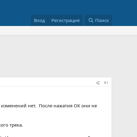
Вход
Регистрация
Поиск
#1
их изменений нет. После нажатия ОК они не
ого трека.