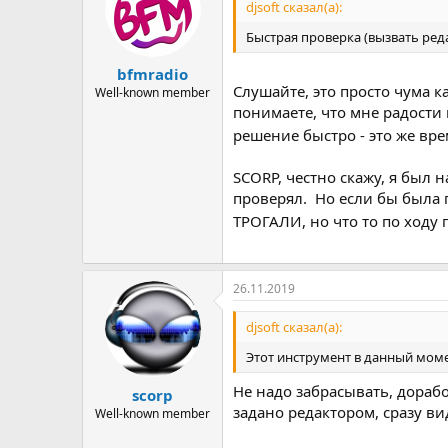
djsoft сказал(а):
Быстрая проверка (вызвать ред
bfmradio
Слушайте, это просто чума ка
Well-known member
понимаете, что мне радости 
решение быстро - это же врем
SCORP, честно скажу, я был 
проверял. Но если бы была п
ТРОГАЛИ, но что то по ходу
26.11.2019
djsoft сказал(а):
Этот инструмент в данный моме
Не надо забрасывать, дорабо
scorp
задано редактором, сразу вид
Well-known member