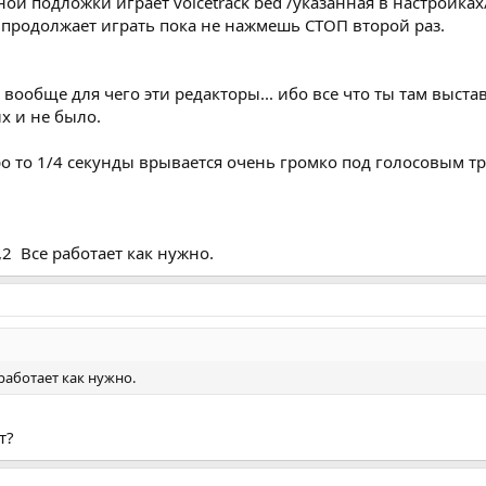
й подложки играет voicetrack bed /указанная в настройках
 продолжает играть пока не нажмешь СТОП второй раз.
вообще для чего эти редакторы... ибо все что ты там выста
х и не было.
о то 1/4 секунды врывается очень громко под голосовым тр
2 Все работает как нужно.
работает как нужно.
т?