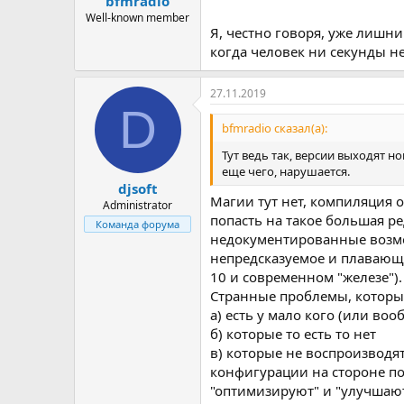
bfmradio
Well-known member
Я, честно говоря, уже лишни
когда человек ни секунды не 
27.11.2019
D
bfmradio сказал(а):
Тут ведь так, версии выходят н
еще чего, нарушается.
djsoft
Магии тут нет, компиляция 
Administrator
попасть на такое большая ре
Команда форума
недокументированные возмо
непредсказуемое и плавающе
10 и современном "железе").
Странные проблемы, которы
а) есть у мало кого (или во
б) которые то есть то нет
в) которые не воспроизводятс
конфигурации на стороне п
"оптимизируют" и "улучшают