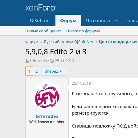
DJSoft.net
Форум
Что нового
Поль
Новые сообщения
Поиск по форуму
Форум
Русский форум DJSoft.Net
Центр поддержки
5,9,0,8 Edito 2 и 3
А
Д
bfmradio
25.11.2019
в
а
1
2
Вперёд
т
т
о
а
р
н
25.11.2019
т
а
Я не знаю что получилось, 
е
ч
м
а
ы
л
Если раньше они хоть как то
а
регистрируются.
bfmradio
Well-known member
Ставишь подложку ПОД войс 