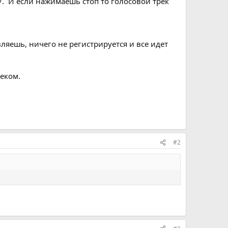
/. И если нажимаешь стоп то голосовой трек
вляешь, ничего не регистрируется и все идет
еком.
#2