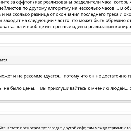
ите за оффтоп) как реализованы разделители часа, которых
йлистов по другому алгоритму на несколько часов ... В об
и на сколько разница от окончания последнего трека и око
 бы заходит на следующий час (то что может быть обрезано о
ровать... да и вообще интересные идеи и реализации копиро
ется.
 может и не рекоммендуется... потому что он не достаточно г
ы не было цены. Вы прислушивайтесь к мнению людей... осо
йте. Кстати посмотрел тут сегодня другой софт, там между терками от