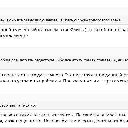
к, а оно все равно включает ее как песню после голосового трека.
трек (отмеченный курсивом в плейлисте), то он обрабатыва
бсуждали уже.
бще для чего эти редакторы... ибо все что ты там выставляешь, ничег
а пользы от него да, немного. Этот инструмент в данный м
и как-то устранять проблемы. Пользоваться им не рекоменд
работает как нужно.
то только в каких-то частных случаях. По скписку ошибок, 
, может еще что-то. Но в целом, эти версии должны работа