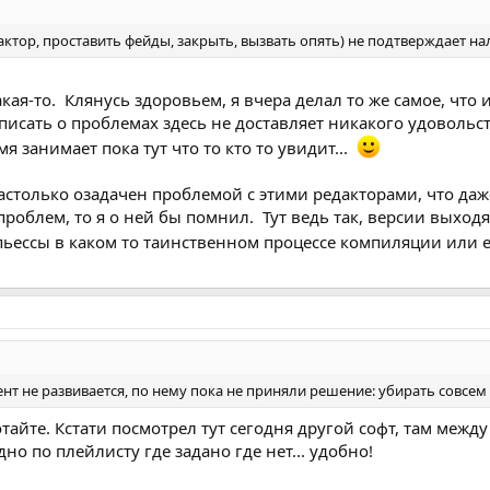
актор, проставить фейды, закрыть, вызвать опять) не подтверждает 
кая-то. Клянусь здоровьем, я вчера делал то же самое, что и
писать о проблемах здесь не доставляет никакого удовольст
я занимает пока тут что то кто то увидит...
настолько озадачен проблемой с этими редакторами, что да
роблем, то я о ней бы помнил. Тут ведь так, версии выход
 пьессы в каком то таинственном процессе компиляции или 
нт не развивается, по нему пока не приняли решение: убирать совсем
тайте. Кстати посмотрел тут сегодня другой софт, там межд
но по плейлисту где задано где нет... удобно!