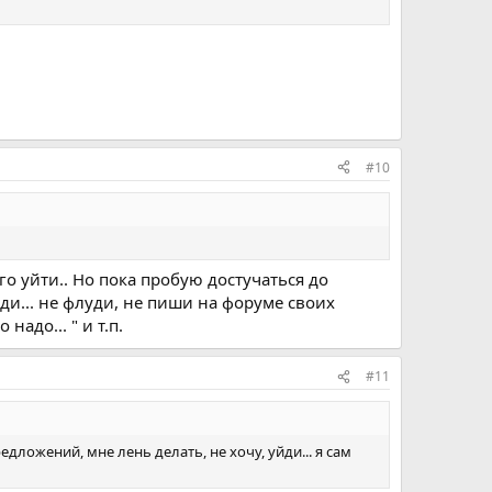
#10
го уйти.. Но пока пробую достучаться до
йди... не флуди, не пиши на форуме своих
надо... " и т.п.
#11
едложений, мне лень делать, не хочу, уйди... я сам