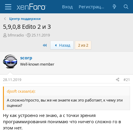
Вход
Регистрация
Центр поддержки
5,9,0,8 Edito 2 и 3
А
Д
bfmradio
25.11.2019
в
а
Первый
Назад
2 из 2
т
т
о
а
р
н
scorp
т
а
Well-known member
е
ч
м
а
ы
л
28.11.2019
#21
а
djsoft сказал(а):
А сложно/просто, вы же не знаете как это работает, к чему эти
оценки?
Ну как устроено не знаю, а с точки зрения
программирования понимаю что ничего сложно го в
этом нет.