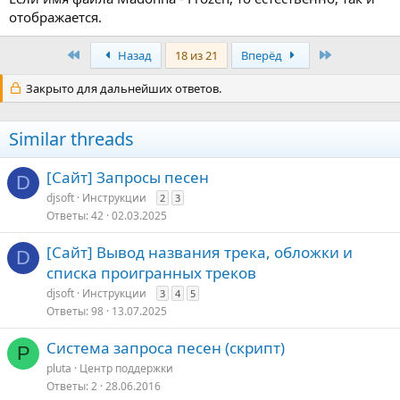
отображается.
Первый
Последняя
Назад
18 из 21
Вперёд
Закрыто для дальнейших ответов.
Similar threads
[Сайт] Запросы песен
D
djsoft
Инструкции
2
3
Ответы
42
02.03.2025
[Сайт] Вывод названия трека, обложки и
D
списка проигранных треков
djsoft
Инструкции
3
4
5
Ответы
98
13.07.2025
Система запроса песен (скрипт)
P
pluta
Центр поддержки
Ответы
2
28.06.2016