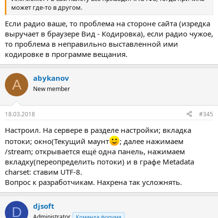
может где-то в другом.
Если радио ваше, то проблема на стороне сайта (изредка
выручает в браузере Вид - Кодировка), если радио чужое,
то проблема в неправильно выставленной ими
кодировке в программе вещания.
abykanov
A
New member
18.03.2018
#345
Настроил. На сервере в разделе настройки; вкладка
потоки; окно(Текущий маунт
; далее нажимаем
/stream; открывается ещё одна панель, нажимаем
вкладку(переопределить потоки) и в графе Metadata
charset: ставим UTF-8.
Вопрос к разработчикам. Нахрена так усложнять.
djsoft
D
Administrator
Команда форума