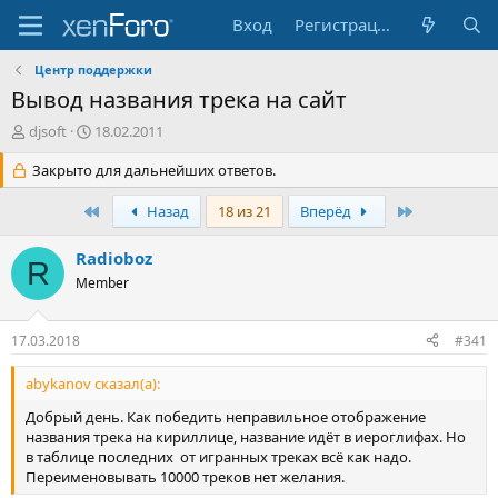
Вход
Регистрация
Центр поддержки
Вывод названия трека на сайт
А
Д
djsoft
18.02.2011
в
а
т
Закрыто для дальнейших ответов.
т
о
а
р
н
Первый
Последняя
Назад
18 из 21
Вперёд
т
а
е
ч
Radioboz
R
м
а
Member
ы
л
а
17.03.2018
#341
abykanov сказал(а):
Добрый день. Как победить неправильное отображение
названия трека на кириллице, название идёт в иероглифах. Но
в таблице последних от игранных треках всё как надо.
Переименовывать 10000 треков нет желания.