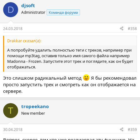
djsoft
D
Administrator
Команда форума
24.03.2018
#358
Drakkar сказал(а):
А попробуйте удалить полностью теги с треков, например при
помощи mp3tag, оставив только имя самого файла например
Madonna - Frozen. Запустите этот трек и поглядите, как он будет
отображаться.
Это слишком радикальный метод
Я бы рекомендовал
просто запустить трек и смотреть как он отображается на
сервере.
tropeekano
T
New member
30.04.2018
#359
Вопрос, скорее, тем кто уже реализовал эту функцию. На