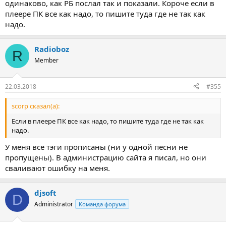
одинаково, как РБ послал так и показали. Короче если в
плеере ПК все как надо, то пишите туда где не так как
надо.
Radioboz
R
Member
22.03.2018
#355
scorp сказал(а):
Eсли в плеере ПК все как надо, то пишите туда где не так как
надо.
У меня все тэги прописаны (ни у одной песни не
пропущены). В администрацию сайта я писал, но они
сваливают ошибку на меня.
djsoft
D
Administrator
Команда форума