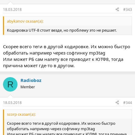
18.03.2018
#343
abykanov сказал(а):
Кодировка UTF-8 стоит везде, но проблему это не решает.
Скорее всего теги в другой кодировке. Их можно быстро
обработать например через софтинку mp3tag
Или может РБ сам налету все приводит к ЮТФ8, тогда
причина может где-то в другом.
Radioboz
R
Member
18.03.2018
#344
scorp сказал(а):
Скорее всего теги в другой кодировке. Их можно быстро
обработать например через софтинку mp3tag
Или может РБ сам налету все приводит к ЮТФ8, тогда причина