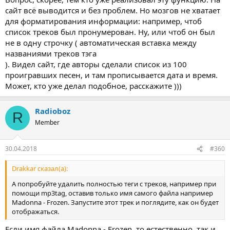
сайт всё выводится и без проблем. Но мозгов не хватает
для форматирования информации: например, чтоб
список треков был пронумерован. Ну, или чтоб он был
не в одну строчку ( автоматическая вставка между
названиями треков тэга
). Видел сайт, где авторы сделали список из 100
проигравших песен, и там прописывается дата и время.
Может, кто уже делал подобное, расскажите )))
Radioboz
R
Member
30.04.2018
#360
Drakkar сказал(а):
А попробуйте удалить полностью теги с треков, например при
помощи mp3tag, оставив только имя самого файла например
Madonna - Frozen. Запустите этот трек и поглядите, как он будет
отображаться.
Если имя файла Madonna - Frozen, то естественно, так и