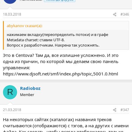
18.03.2018
#346
abykanov сказал(а):
нажимаем вкладку(переопределить потоки) и в графе
Metadata charset: ставим UTF-8.
Вопрос к разработчикам. Нахрена так усложнять.
Это в Centova? Там да, все излишне усложнено. И это
одна из причин, по которой мы делаем свою панель
управления:
https://www.djsoft.net/smf/index.php/topic,5001.0.html
Radioboz
R
Member
21.03.2018
#347
На некоторых сайтах (каталогах) названия треков
считываются (отображаются) с тэгoв, а на других с имени
файла. Как сделать, чтобы всегда отображалось только