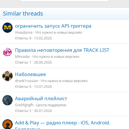
Similar threads
ограничить запуск API-триггера
mixadance
Что нужно в новых версияx
Ответы
8
13.02.2026
Правила неповторения для TRACK LIST
bfmradio
Что нужно в новых версияx
Ответы
1
28.06.2026
Наболевшее
drunk1russian
Что нужно в новых версияx
Ответы
6
15.07.2026
Аварийный плейлист
Grehfghgfh
Центр поддержки
Ответы
5
30.01.2024
Add & Play — радио плеер - iOS, Android.