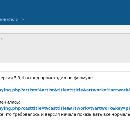
зователи
 версия 5,9,4 вывод происходил по формуле:
laying.php?artist=%artist&title=%title&artwork=%artwor
менилась:
playing.php?casttitle=%casttitle&artwork=%artwork&key=p
 что требовалось и версия начала показывать все нормаль