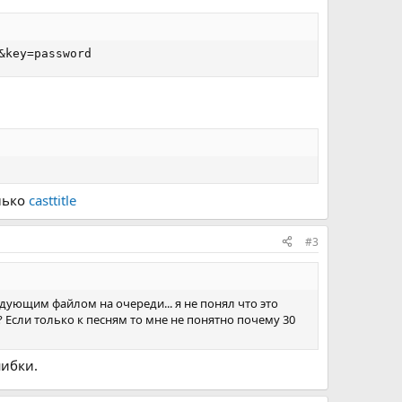
&key=password
олько
casttitle
#3
дующим файлом на очереди... я не понял что это
 Если только к песням то мне не понятно почему 30
шибки.