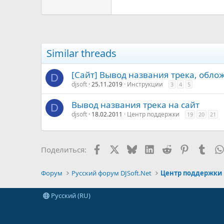
Similar threads
[Сайт] Вывод названия трека, обло
D
djsoft
25.11.2019
Инструкции
3
4
5
Вывод названия трека на сайт
D
djsoft
18.02.2011
Центр поддержки
19
20
21
Facebook
X
Bluesky
LinkedIn
Reddit
Pinterest
Tumb
Поделиться:
Форум
Русский форум DJSoft.Net
Центр поддержки
Русский (RU)