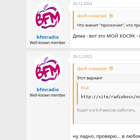
20.12.2023
djsoft сказал(а):
Что значит "проскочил", что пр
Дима - вот это МОЙ КОСЯК - 
bfmradio
Well-known member
20.12.2023
djsoft сказал(а):
Этот вариант
Код:
bfmradio
Well-known member
http://site/radioboss/n
будет и в 6-й версии работать.
Видимо, скрипт на вашем сайте 
ну ладно, проверю... в любо