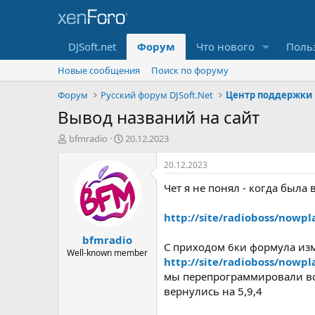
DJSoft.net
Форум
Что нового
Поль
Новые сообщения
Поиск по форуму
Форум
Русский форум DJSoft.Net
Центр поддержки
Вывод названий на сайт
А
Д
bfmradio
20.12.2023
в
а
т
т
20.12.2023
о
а
Чет я не понял - когда была
р
н
т
а
е
ч
http://site/radioboss/nowp
м
а
bfmradio
ы
л
С приходом 6ки формула из
а
Well-known member
http://site/radioboss/now
мы перепрограммировали все
вернулись на 5,9,4