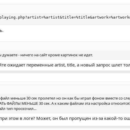
playing.php?artist=%artist&title=%title&artwork=%artwork
ь.
ы думаете - ничего на сайт кроме картинок не идет.
те ожидает переменные artist, title, а новый запрос шлет т
файл меньше 30 сек пролетел но он как бы играл фоном вместе со сле
ТЬ ФАЙЛЫ МЕНЬШЕ 30 сек. А к каким файлам эта настройка относится?
йл тип проскочил...
 при этом в логе? Может, он был пропущен из-за какой-то о