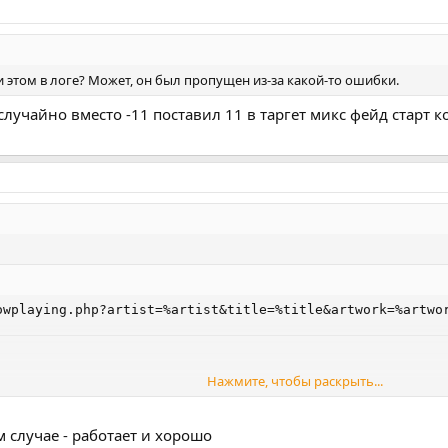
и этом в логе? Может, он был пропущен из-за какой-то ошибки.
случайно вместо -11 поставил 11 в таргет микс фейд старт 
owplaying.php?artist=%artist&title=%title&artwork=%artwo
Нажмите, чтобы раскрыть...
ожидает переменные artist, title, а новый запрос шлет только
casttitle
м случае - работает и хорошо