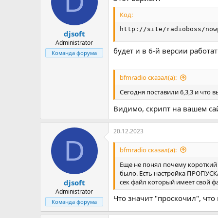
D
Код:
http://site/radioboss/now
djsoft
Administrator
будет и в 6-й версии работат
Команда форума
bfmradio сказал(а):
Сегодня поставили 6,3,3 и что в
Видимо, скрипт на вашем сай
20.12.2023
D
bfmradio сказал(а):
Еще не понял почему короткий 
было. Есть настройка ПРОПУСКА
сек файл который имеет свой фа
djsoft
Administrator
Что значит "проскочил", что
Команда форума