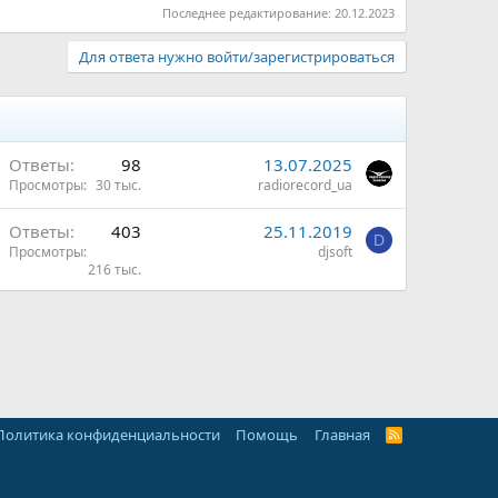
Последнее редактирование:
20.12.2023
Для ответа нужно войти/зарегистрироваться
Ответы
98
13.07.2025
Просмотры
30 тыс.
radiorecord_ua
Ответы
403
25.11.2019
D
Просмотры
djsoft
216 тыс.
ы
Политика конфиденциальности
Помощь
Главная
R
S
S