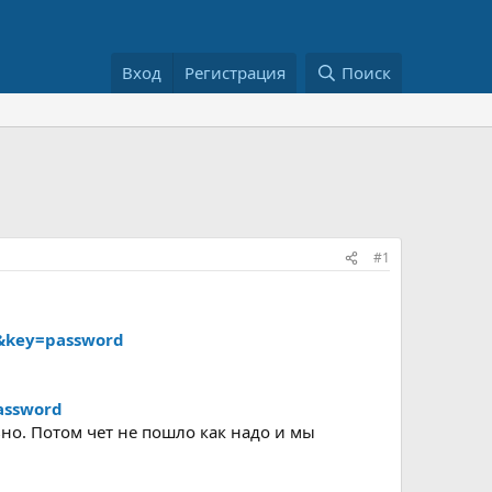
Вход
Регистрация
Поиск
#1
k&key=password
assword
но. Потом чет не пошло как надо и мы