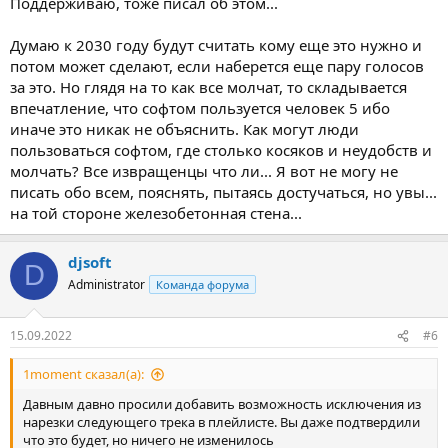
Поддерживаю, тоже писал об этом...
Думаю к 2030 году будут считать кому еще это нужно и
потом может сделают, если наберется еще пару голосов
за это. Но глядя на то как все молчат, то складывается
впечатление, что софтом пользуется человек 5 ибо
иначе это никак не объяснить. Как могут люди
пользоваться софтом, где столько косяков и неудобств и
молчать? Все извращенцы что ли... Я вот не могу не
писать обо всем, пояснять, пытаясь достучаться, но увы...
на той стороне железобетонная стена...
djsoft
D
Administrator
Команда форума
15.09.2022
#6
1moment сказал(а):
Давным давно просили добавить возможность исключения из
нарезки следующего трека в плейлисте. Вы даже подтвердили
что это будет, но ничего не изменилось