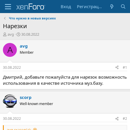
Вход
Регистрация
Что нужно в новых версияx
Нарезки
А
Д
avg
30.08.2022
в
а
т
т
avg
A
о
а
Member
р
н
т
а
е
ч
30.08.2022
#1
м
а
ы
л
Дмитрий, добавьте пожалуйста для нарезок возможность
а
использования в качестве источника муз.базу.
scorp
Well-known member
30.08.2022
#2
avg сказал(а):