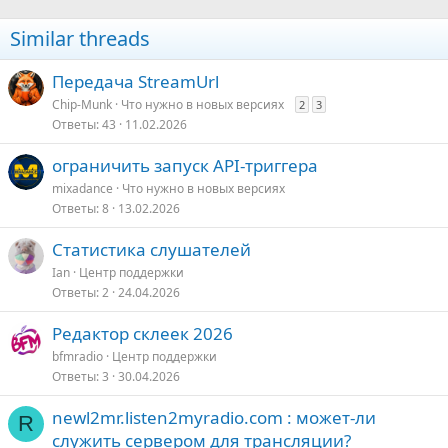
ц
и
Similar threads
и
:
Передача StreamUrl
Chip-Munk
Что нужно в новых версияx
2
3
Ответы
43
11.02.2026
ограничить запуск API-триггера
mixadance
Что нужно в новых версияx
Ответы
8
13.02.2026
Статистика слушателей
Ian
Центр поддержки
Ответы
2
24.04.2026
Редактор склеек 2026
bfmradio
Центр поддержки
Ответы
3
30.04.2026
newl2mr.listen2myradio.com : может-ли
R
служить сервером для трансляции?