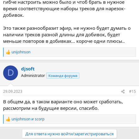
гибче настроить можно было и чтоб брать в нужное
время соответствующие наборы треков для нарезок-
добивок.
Это также разнообразит эфир, не нужно будет думать о
наличии треков разной длины для добивок, будет
меньше повторов в добивках... короче одни плюсы..
unijohnson
Р
е
а
djsoft
к
D
ц
Administrator
Команда форума
и
и
:
29.09.2023
#15
В общем да, в таком варианте оно может сработать,
рассмотрим на будущие версии, спасибо.
unijohnson
и
scorp
Р
е
а
Для ответа нужно войти/зарегистрироваться
к