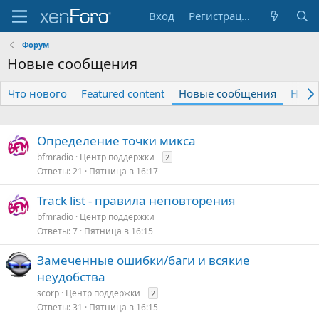
Вход
Регистрация
Форум
Новые сообщения
Что нового
Featured content
Новые сообщения
Новы
Определение точки микса
bfmradio
Центр поддержки
2
Ответы
21
Пятница в 16:17
Track list - правила неповторения
bfmradio
Центр поддержки
Ответы
7
Пятница в 16:15
Замеченные ошибки/баги и всякие
неудобства
scorp
Центр поддержки
2
Ответы
31
Пятница в 16:15