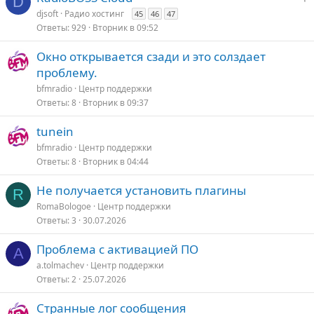
D
т
о
п
а
djsoft
Радио хостинг
45
46
47
о
л
к
Ответы
929
Вторник в 09:52
е
р
е
Окно открывается сзади и это солздает
о
п
проблему.
л
bfmradio
Центр поддержки
е
Ответы
8
Вторник в 09:37
о
tunein
bfmradio
Центр поддержки
Ответы
8
Вторник в 04:44
Не получается установить плагины
R
RomaBologoe
Центр поддержки
Ответы
3
30.07.2026
Проблема с активацией ПО
A
a.tolmachev
Центр поддержки
Ответы
2
25.07.2026
Странные лог сообщения