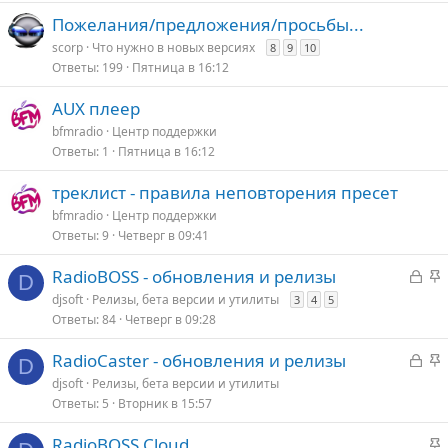
Пожелания/предложения/просьбы...
scorp
Что нужно в новых версияx
8
9
10
Ответы
199
Пятница в 16:12
AUX плеер
bfmradio
Центр поддержки
Ответы
1
Пятница в 16:12
треклист - правила неповторения пресет
bfmradio
Центр поддержки
Ответы
9
Четверг в 09:41
З
З
RadioBOSS - обновления и релизы
D
а
а
djsoft
Релизы, бета версии и утилиты
3
4
5
к
к
Ответы
84
Четверг в 09:28
р
р
ы
З
е
З
RadioCaster - обновления и релизы
D
т
а
п
а
djsoft
Релизы, бета версии и утилиты
о
к
л
к
Ответы
5
Вторник в 15:57
р
е
р
ы
е
З
RadioBOSS Cloud