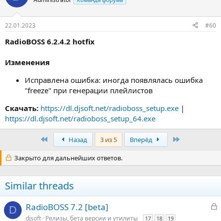
22.01.2023
#60
RadioBOSS 6.2.4.2 hotfix
Изменения
Исправлена ошибка: иногда появлялась ошибка
"freeze" при генерации плейлистов
Скачать:
https://dl.djsoft.net/radioboss_setup.exe
|
https://dl.djsoft.net/radioboss_setup_64.exe
Первый
Последняя
Назад
3 из 5
Вперёд
Закрыто для дальнейших ответов.
Similar threads
З
RadioBOSS 7.2 [beta]
D
а
djsoft
Релизы, бета версии и утилиты
17
18
19