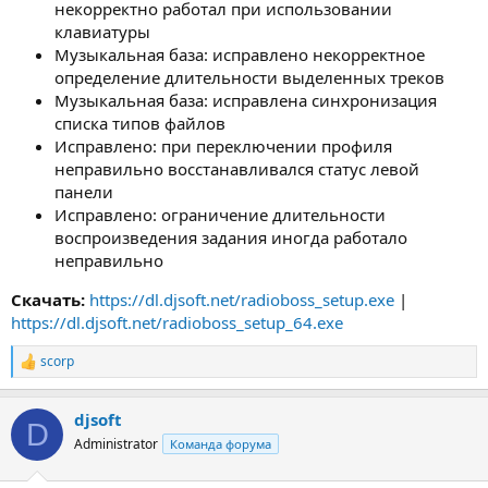
некорректно работал при использовании
клавиатуры
Музыкальная база: исправлено некорректное
определение длительности выделенных треков
Музыкальная база: исправлена синхронизация
списка типов файлов
Исправлено: при переключении профиля
неправильно восстанавливался статус левой
панели
Исправлено: ограничение длительности
воспроизведения задания иногда работало
неправильно
Скачать:
https://dl.djsoft.net/radioboss_setup.exe
|
https://dl.djsoft.net/radioboss_setup_64.exe
scorp
Р
е
а
djsoft
к
D
ц
Administrator
Команда форума
и
и