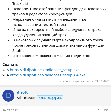
Track List
Некорректное отображение фейдов для некоторых
треков в редакторе кроссфейдов
Мерцание окна статистики вещания при
использовании темной темы
Иногда некорректный выбор следующего трека
когда удален играющий трек
В некоторых случаях старт неколрректного трека
после треков планировщика и активной функции
Shuffle
Исправлено множество мелких недочетов
Скачать
x86
https://dl.djsoft.net/radioboss_setup.exe
x64
https://dl.djsoft.net/radioboss_setup_64.exe
Последнее редактирование:
21.07.2022
djsoft
D
Administrator
Команда форума
29.07.2022
#55