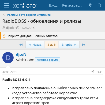
Вход
Регистрация
Релизы, бета версии и утилиты
RadioBOSS - обновления и релизы
А
Д
djsoft
17.07.2015
в
а
т
Закрыто для дальнейших ответов.
т
о
а
р
н
Первый
Последняя
Назад
3 из 5
Вперёд
т
а
е
ч
djsoft
D
м
а
Administrator
Команда форума
ы
л
а
30.01.2021
#41
RadioBOSS 6.0.4
Исправлено появление ошибки "Main device stalled"
когда устройство работало корректно
Исправлена предзагрузка следующего трека если
играет короткий трек