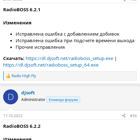
RadioBOSS 6.2.1
Изменения
Исправлена ошибка с добавлением добивок
Исправлена ошибка при подсчете времени выхода
Прочие исправления
Скачать:
https://dl.djsoft.net/radioboss_setup.exe
|
https://dl.djsoft.net/radioboss_setup_64.exe
Radio High Fly
Р
е
а
djsoft
к
D
ц
Administrator
Команда форума
и
и
:
17.10.2022
#56
RadioBOSS 6.2.2
Изменения