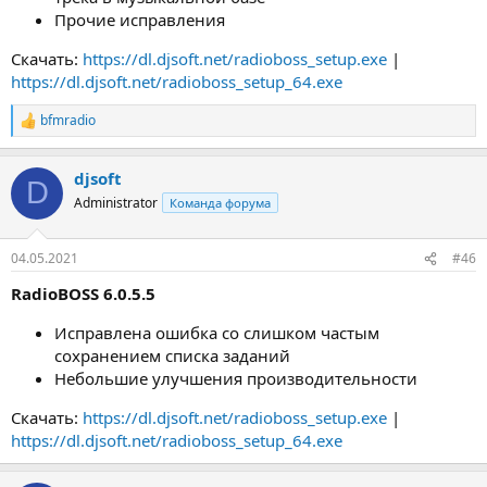
Прочие исправления
Скачать:
https://dl.djsoft.net/radioboss_setup.exe
|
https://dl.djsoft.net/radioboss_setup_64.exe
bfmradio
Р
е
а
djsoft
к
D
ц
Administrator
Команда форума
и
и
:
04.05.2021
#46
RadioBOSS 6.0.5.5
Исправлена ошибка со слишком частым
сохранением списка заданий
Небольшие улучшения производительности
Скачать:
https://dl.djsoft.net/radioboss_setup.exe
|
https://dl.djsoft.net/radioboss_setup_64.exe