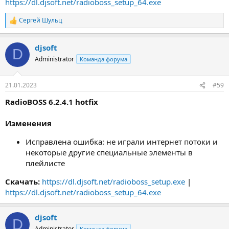
https://dl.djsoft.net/radioboss_setup_64.exe
Сергей Шульц
Р
е
а
djsoft
к
D
ц
Administrator
Команда форума
и
и
:
21.01.2023
#59
RadioBOSS 6.2.4.1 hotfix
Изменения
Исправлена ошибка: не играли интернет потоки и
некоторые другие специальные элементы в
плейлисте
Скачать:
https://dl.djsoft.net/radioboss_setup.exe
|
https://dl.djsoft.net/radioboss_setup_64.exe
djsoft
D
Administrator
Команда форума