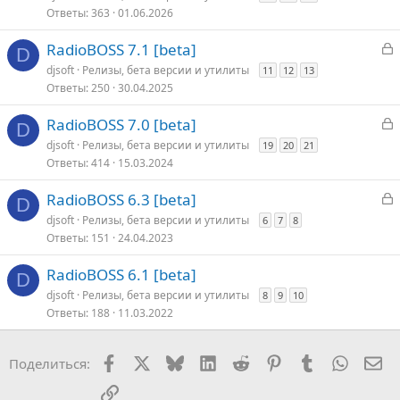
к
Ответы
363
01.06.2026
р
З
RadioBOSS 7.1 [beta]
D
т
а
djsoft
Релизы, бета версии и утилиты
11
12
13
о
к
Ответы
250
30.04.2025
р
З
RadioBOSS 7.0 [beta]
D
т
а
djsoft
Релизы, бета версии и утилиты
19
20
21
о
к
Ответы
414
15.03.2024
р
З
RadioBOSS 6.3 [beta]
D
т
а
djsoft
Релизы, бета версии и утилиты
6
7
8
о
к
Ответы
151
24.04.2023
р
RadioBOSS 6.1 [beta]
D
т
djsoft
Релизы, бета версии и утилиты
8
9
10
о
Ответы
188
11.03.2022
Facebook
X
Bluesky
LinkedIn
Reddit
Pinterest
Tumblr
WhatsA
Эл
Поделиться:
Ссылка