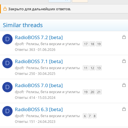
Закрыто для дальнейших ответов.
Similar threads
З
RadioBOSS 7.2 [beta]
D
а
djsoft
Релизы, бета версии и утилиты
17
18
19
к
Ответы
363
01.06.2026
р
З
RadioBOSS 7.1 [beta]
D
т
а
djsoft
Релизы, бета версии и утилиты
11
12
13
о
к
Ответы
250
30.04.2025
р
З
RadioBOSS 7.0 [beta]
D
т
а
djsoft
Релизы, бета версии и утилиты
19
20
21
о
к
Ответы
414
15.03.2024
р
З
RadioBOSS 6.3 [beta]
D
т
а
djsoft
Релизы, бета версии и утилиты
6
7
8
о
к
Ответы
151
24.04.2023
р