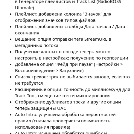
в Генераторе плейлистов и Track List (RadioBOSS
Ultimate)
Плейлист: добавлена колонка "Значок" для
отображения значков типов файлов
Плейлист: добавлены столбцы Дата начала / Дата
окончания
Вещание: опция отправки тега StreamURL в
метаданных потока
Получение данных о погоде теперь можно
настроить в настройках; получение по геопозиции
Добавлена опция "Фейд при паузе" (Настройки >
Воспроизведение > Затухание)
Список треков: трек не выбирается заново, если это
не требуется
Расширенные опции: точность до миллисекунд для
Track Tool, смещение точки микширования
Отображение дубликатов трека и другие опции
теперь защищены UAC
Auto Intro: улучшена обработка вероятностей
правил (сначала проверяется возможность
использования правила)
Auto Intro: улучшена обработка ошибок и