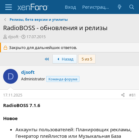
Вход
Регистрация
Релизы, бета версии и утилиты
RadioBOSS - обновления и релизы
А
Д
djsoft
17.07.2015
в
а
т
Закрыто для дальнейших ответов.
т
о
а
р
н
Первый
Назад
5 из 5
т
а
е
ч
djsoft
D
м
а
Administrator
Команда форума
ы
л
а
17.11.2025
#81
RadioBOSS 7.1.6
Новое
Аккаунты пользователей: Планировщик рекламы,
Генератор плейлистов или Музыкальная База