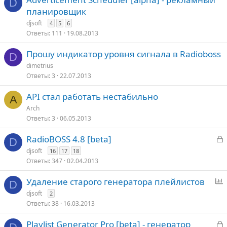
D
планировщик
djsoft
4
5
6
Ответы
111
19.08.2013
Прошу индикатор уровня сигнала в Radioboss
D
dimetrius
Ответы
3
22.07.2013
API стал работать нестабильно
A
Arch
Ответы
3
06.05.2013
З
RadioBOSS 4.8 [beta]
D
а
djsoft
16
17
18
к
Ответы
347
02.04.2013
р
P
Удаление старого генератора плейлистов
D
т
o
djsoft
2
о
l
Ответы
38
16.03.2013
l
З
Playlist Generator Pro [beta] - генератор