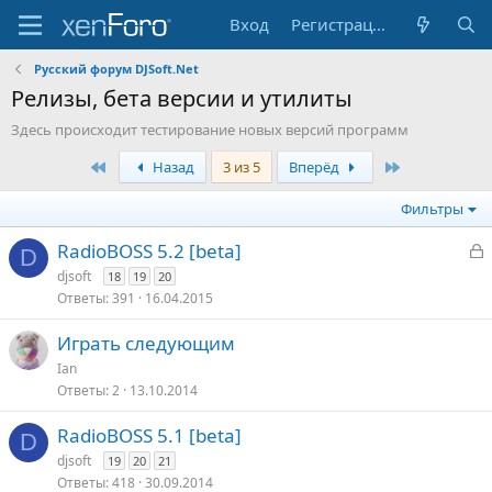
Вход
Регистрация
Русский форум DJSoft.Net
Релизы, бета версии и утилиты
Здесь происходит тестирование новых версий программ
Первый
Последняя
Назад
3 из 5
Вперёд
Фильтры
З
RadioBOSS 5.2 [beta]
D
а
djsoft
18
19
20
к
Ответы
391
16.04.2015
р
Играть следующим
т
Ian
о
Ответы
2
13.10.2014
RadioBOSS 5.1 [beta]
D
djsoft
19
20
21
Ответы
418
30.09.2014