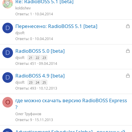
Re: RadioBOSS 5.1 [beta]
koldishev
Ответы
1
10.04.2014
З
Перенесено: RadioBOSS 5.1 [beta]
D
а
djsoft
к
Ответы
0
10.04.2014
р
З
RadioBOSS 5.0 [beta]
D
т
а
djsoft
21
22
23
о
к
Ответы
451
09.04.2014
р
З
RadioBOSS 4.9 [beta]
D
т
а
djsoft
23
24
25
о
к
Ответы
493
10.12.2013
р
где можно скачать версию RadioBOSS Express
О
т
?
о
Олег Труфанов
Ответы
9
15.11.2013
Adverticement Scheduler [alpha] - рекламный