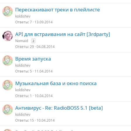
Перескакивают треки в плейлисте
koldishev
Ответы
7
13.09.2014
API для встраивания на сайт [3rdparty]
Nomaid
2
Ответы
29
04.08.2014
Время запуска
koldishev
Ответы
5
11.04.2014
Музыкальная база и окно поиска
koldishev
Ответы
1
10.04.2014
Антивирус - Re: RadioBOSS 5.1 [beta]
koldishev
Ответы
15
10.04.2014