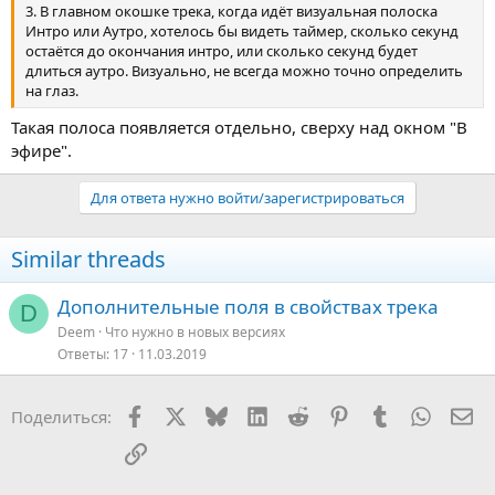
3. В главном окошке трека, когда идёт визуальная полоска
Интро или Аутро, хотелось бы видеть таймер, сколько секунд
остаётся до окончания интро, или сколько секунд будет
длиться аутро. Визуально, не всегда можно точно определить
на глаз.
Такая полоса появляется отдельно, сверху над окном "В
эфире".
Для ответа нужно войти/зарегистрироваться
Similar threads
Дополнительные поля в свойствах трека
D
Deem
Что нужно в новых версияx
Ответы
17
11.03.2019
Facebook
X
Bluesky
LinkedIn
Reddit
Pinterest
Tumblr
WhatsA
Эл
Поделиться:
Ссылка