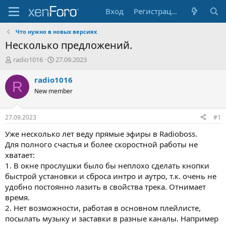
Вход
Регистрация
Что нужно в новых версияx
Несколько предложений.
А
Д
radio1016
27.09.2023
в
а
т
т
radio1016
R
о
а
New member
р
н
т
а
е
ч
27.09.2023
#1
м
а
ы
л
Уже несколько лет веду прямые эфиры в Radioboss.
а
Для полного счастья и более скоростной работы не
хватает:
1. В окне прослушки было бы неплохо сделать кнопки
быстрой установки и сброса интро и аутро, т.к. очень не
удобно постоянно лазить в свойства трека. Отнимает
время.
2. Нет возможности, работая в основном плейлисте,
посылать музыку и заставки в разные каналы. Например