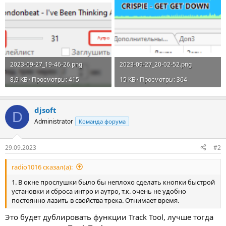
2023-09-27_19-46-26.png
2023-09-27_20-02-52.png
8,9 КБ · Просмотры: 415
15 КБ · Просмотры: 364
djsoft
D
Administrator
Команда форума
29.09.2023
#2
radio1016 сказал(а):
1. В окне прослушки было бы неплохо сделать кнопки быстрой
установки и сброса интро и аутро, т.к. очень не удобно
постоянно лазить в свойства трека. Отнимает время.
Это будет дублировать функции Track Tool, лучше тогда