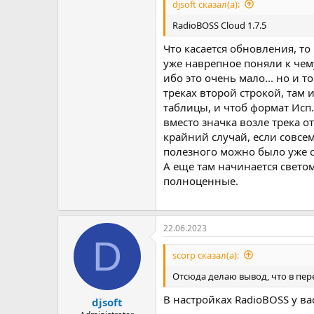
djsoft сказал(а):
RadioBOSS Cloud 1.7.5
Что касается обновления, то 
уже наврепное поняли к чему 
ибо это очень мало... но и 
треках второй строкой, там 
таблицы, и чтоб формат Исп
вместо значка возле трека о
крайний случай, если совсем
полезного можно было уже с
А еще там начинается светому
полноценные.
22.06.2023
D
scorp сказал(а):
Отсюда делаю вывод, что в пер
В настройках RadioBOSS у в
djsoft