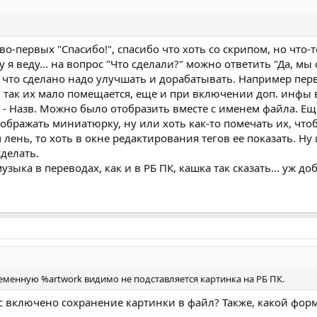
во-первых "Спасибо!", спасибо что хоть со скрипом, но что-т
я веду... на вопрос "Что сделали?" можно ответить "Да, мы с
то что сделано надо улучшать и дорабатывать. Например пе
и так их мало помещается, еще и при включении доп. инфы 
. - Назв. Можно было отобразить вместе с именем файла. Е
тображать миниатюрку, ну или хоть как-то помечать их, чтоб
 лень, то хоть в окне редактирования тегов ее показать. Ну
делать.
зыка в переводах, как и в РБ ПК, кашка так сказать... уж д
еменную %artwork видимо не подставляется картинка на РБ ПК.
ас включено сохранение картинки в файл? Также, какой фор