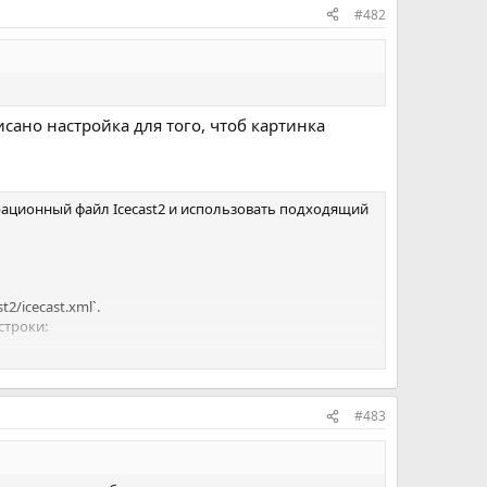
#482
исано настройка для того, чтоб картинка
урационный файл Icecast2 и использовать подходящий
2/icecast.xml`.
строки:
#483