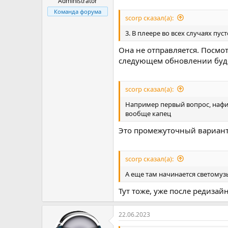
Administrator
Команда форума
scorp сказал(а):
3. В плеере во всех случаях пус
Она не отправляется. Посмот
следующем обновлении буде
scorp сказал(а):
Например первый вопрос, нафиг
вообще капец
Это промежуточный вариант.
scorp сказал(а):
А еще там начинается светомузы
Тут тоже, уже после редизай
22.06.2023