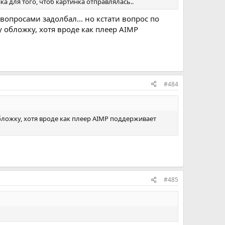
ка для того, чтоб картинка отправлялась..
 вопросами задолбал... но кстати вопрос по
у обложку, хотя вроде как плеер AIMP
#484
 к обложке трека, а `<header name="icy-
обложку, хотя вроде как плеер AIMP поддерживает
#485