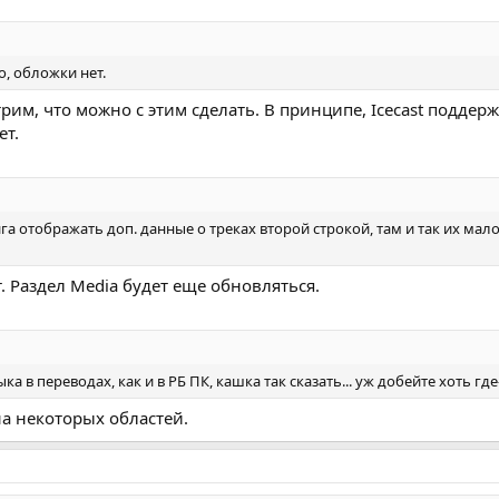
то, обложки нет.
рим, что можно с этим сделать. В принципе, Icecast поддержи
т.
а отображать доп. данные о треках второй строкой, там и так их ма
 Раздел Media будет еще обновляться.
ка в переводах, как и в РБ ПК, кашка так сказать... уж добейте хоть 
на некоторых областей.