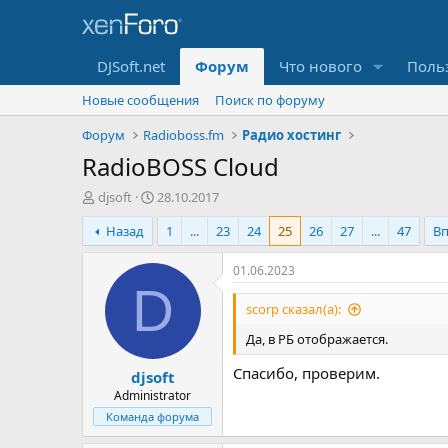
DJSoft.net
Форум
Что нового
Поль
Новые сообщения
Поиск по форуму
Форум
Radioboss.fm
Радио хостинг
RadioBOSS Cloud
А
Д
djsoft
28.10.2017
в
а
Назад
1
...
23
24
25
26
27
...
47
В
т
т
о
а
р
н
01.06.2023
т
а
D
е
ч
scorp сказал(а):
м
а
Да, в РБ отображается.
ы
л
а
Спасибо, проверим.
djsoft
Administrator
Команда форума