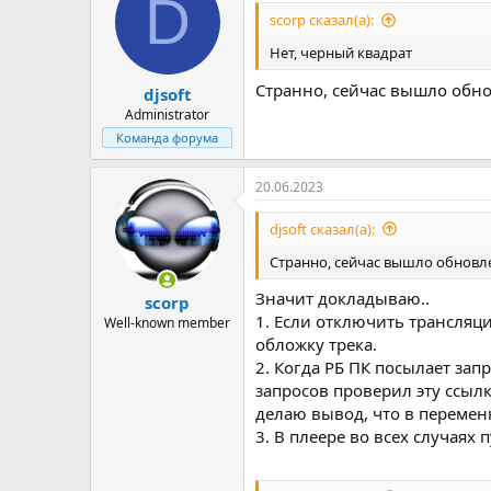
D
scorp сказал(а):
Нет, черный квадрат
Странно, сейчас вышло обно
djsoft
Administrator
Команда форума
20.06.2023
djsoft сказал(а):
Странно, сейчас вышло обновле
Значит докладываю..
scorp
1. Если отключить трансляци
Well-known member
обложку трека.
2. Когда РБ ПК посылает зап
запросов проверил эту ссылк
делаю вывод, что в перемен
3. В плеере во всех случаях 