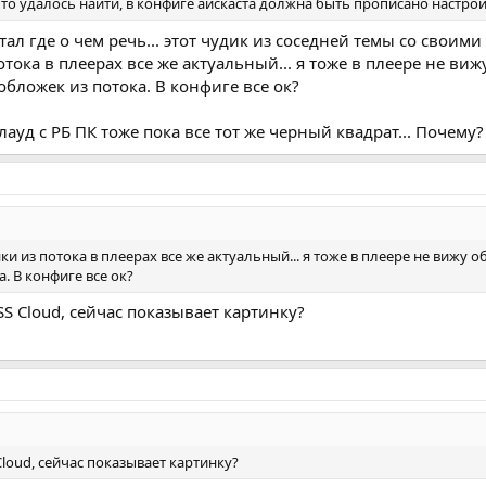
 что удалось найти, в конфиге айскаста должна быть прописано настрой
Streaming example</stream-description>

ww.example.com/</stream-url>

ал где о чем речь... этот чудик из соседней темы со своими
e genre</stream-genre>

ока в плеерах все же актуальный... я тоже в плеере не виж
r-image.jpg</image>

бложек из потока. В конфиге все ок?
metaint">32768</header>

лауд с РБ ПК тоже пока все тот же черный квадрат... Почему?
указывает точку монтирования вашего потока, `<image>` содержит путь
вает, что метаданные будут отправляться каждые 32768 байтов.
 из потока в плеерах все же актуальный... я тоже в плеере не вижу 
. В конфиге все ок?
 конфигурации Icecast2.
2, чтобы изменения вступили в силу.
S Cloud, сейчас показывает картинку?
loud, сейчас показывает картинку?