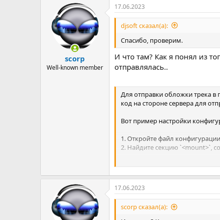
17.06.2023
djsoft сказал(а):
Спасибо, проверим.
И что там? Как я понял из т
scorp
отправлялась..
Well-known member
Для отправки обложки трека в 
код на стороне сервера для о
Вот пример настройки конфигур
1. Откройте файл конфигурации I
2. Найдите секцию `<mount>`, 
Код:
<mount>

17.06.2023
  <mount-name>/your-moun
  <metadata>

scorp сказал(а):
    <stream-title>Exampl