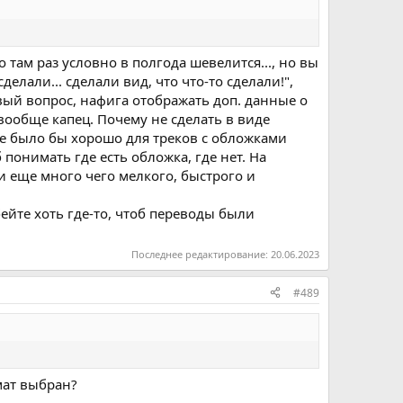
о там раз условно в полгода шевелится..., но вы
делали... сделали вид, что что-то сделали!",
рвый вопрос, нафига отображать доп. данные о
вообще капец. Почему не сделать в виде
ще было бы хорошо для треков с обложками
 понимать где есть обложка, где нет. На
 и еще много чего мелкого, быстрого и
обейте хоть где-то, чтоб переводы были
Последнее редактирование:
20.06.2023
#489
мат выбран?