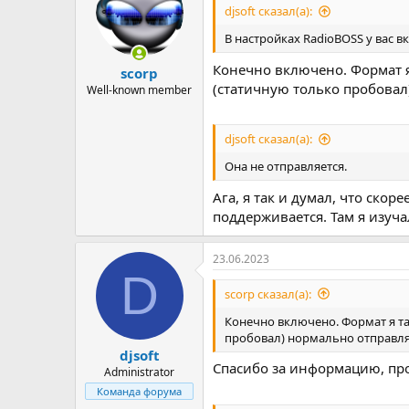
djsoft сказал(а):
В настройках RadioBOSS у вас 
Конечно включено. Формат я 
scorp
(статичную только пробовал
Well-known member
djsoft сказал(а):
Она не отправляется.
Ага, я так и думал, что скор
поддерживается. Там я изуча
23.06.2023
D
scorp сказал(а):
Конечно включено. Формат я та
пробовал) нормально отправля
djsoft
Спасибо за информацию, пр
Administrator
Команда форума