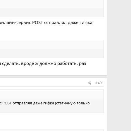
 онлайн-сервис POST отправлял даже гифка
м сделать, вроде ж должно работать, раз
#491
ис POST отправлял даже гифка (статичную только