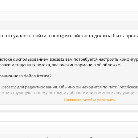
ого что удалось найти, в конфиге айскаста должна быть проп
потоке с использованием Icecast2 вам потребуется настроить конфиг
тправки метаданных потока, включая информацию об обложке.
ационного файла Icecast2:
cecast2 для редактирования. Обычно он находится по пути `/etc/icecast
соответствующую вашему потоку, и добавьте или измените следующие 
Нажмите, чтобы раскрыть...
t-point</mount-name>

e Stream</stream-title>
