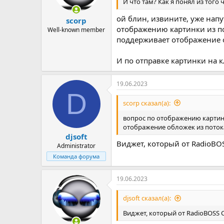
И что там? Как я понял из того
    <stream-description>
    <stream-url>http://w
ой блин, извините, уже напут
scorp
    <stream-genre>Exampl
отображению картинки из пот
    <image>/path/to/cove
Well-known member
    <custom-headers>

поддерживает отображение о
      <header name="icy-
    </custom-headers>

И по отправке картинки на к
  </metadata>

</mount>
19.06.2023
D
scorp сказал(а):
В этом примере `<mount-name>` 
metaint">32768</header>` указы
вопрос по отображению картинки
отображение обложек из потока
3. Сохраните изменения в файле
djsoft
4. Перезапустите службу Icecast
Виджет, который от RadioBOS
Administrator
Команда форума
19.06.2023
djsoft сказал(а):
Виджет, который от RadioBOSS C