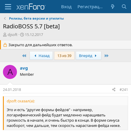
Вход
Регистрация
Релизы, бета версии и утилиты
RadioBOSS 5.7 [beta]
А
Д
djsoft
15.12.2017
в
а
т
Закрыто для дальнейших ответов.
т
о
а
р
н
Первый
Последняя
Назад
13 из 39
Вперёд
т
а
е
ч
avg
A
м
а
Member
ы
л
а
24.01.2018
#241
djsoft сказал(а):
Это и есть "другие формы фейдов" - например,
логарифмический фейд будет медленно наращивать
громкость в начале, и очень быстро в конце. В форме синуса
наоборот, чем дальше, тем скорость нарастания фейда ниже.