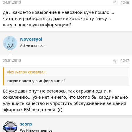
24.01.2018
#246
да .. какое-то ковыряние в навозной куче пошло ...
читать и разбираться даже не хота, что тут несут ..
какую полезную информацию?
Novossyol
Active member
25.01.2018
#247
Alex Ivanov сказал(а):
какую полезную информацию?
Её уже давно тут не осталось, так огрызки одни, к
сожалению... уже нет ничего, что могло бы кардинально
улучшить качество и упростить обслуживание вещания
эфирных FM вещателей. (((
scorp
Well-known member