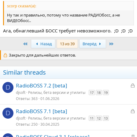
scorp сказал(а):
Ну так и правильно, потому что название РАДИОбосс, а не
ВИДЕОбосс..
Ага, обнаглевший БОСС требует невозможного. ;D ;D ;D
Первый
Последняя
Назад
13 из 39
Вперёд
Закрыто для дальнейших ответов.
Similar threads
З
RadioBOSS 7.2 [beta]
D
а
djsoft
Релизы, бета версии и утилиты
17
18
19
к
Ответы
363
01.06.2026
р
З
RadioBOSS 7.1 [beta]
D
т
а
djsoft
Релизы, бета версии и утилиты
11
12
13
о
к
Ответы
250
30.04.2025
р
З
RadioBOSS Cloud 3.1 [release]