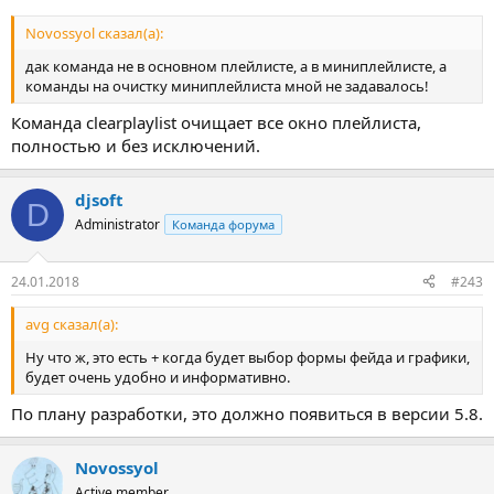
Novossyol сказал(а):
дак команда не в основном плейлисте, а в миниплейлисте, а
команды на очистку миниплейлиста мной не задавалось!
Команда clearplaylist очищает все окно плейлиста,
полностью и без исключений.
djsoft
D
Administrator
Команда форума
24.01.2018
#243
avg сказал(а):
Ну что ж, это есть + когда будет выбор формы фейда и графики,
будет очень удобно и информативно.
По плану разработки, это должно появиться в версии 5.8.
Novossyol
Active member