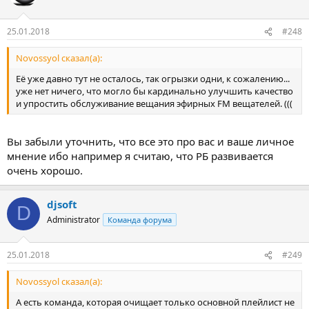
25.01.2018
#248
Novossyol сказал(а):
Её уже давно тут не осталось, так огрызки одни, к сожалению...
уже нет ничего, что могло бы кардинально улучшить качество
и упростить обслуживание вещания эфирных FM вещателей. (((
Вы забыли уточнить, что все это про вас и ваше личное
мнение ибо например я считаю, что РБ развивается
очень хорошо.
djsoft
D
Administrator
Команда форума
25.01.2018
#249
Novossyol сказал(а):
А есть команда, которая очищает только основной плейлист не