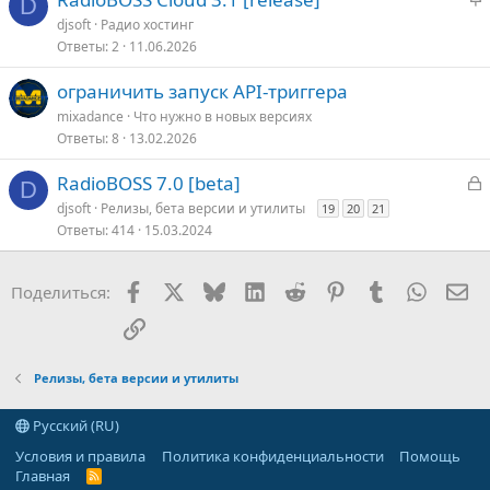
D
т
а
djsoft
Радио хостинг
о
к
Ответы
2
11.06.2026
р
е
ограничить запуск API-триггера
п
mixadance
Что нужно в новых версияx
л
Ответы
8
13.02.2026
е
З
RadioBOSS 7.0 [beta]
D
о
а
djsoft
Релизы, бета версии и утилиты
19
20
21
к
Ответы
414
15.03.2024
р
Facebook
X
Bluesky
LinkedIn
Reddit
Pinterest
Tumblr
WhatsA
Эл
Поделиться:
т
о
Ссылка
Релизы, бета версии и утилиты
Русский (RU)
Условия и правила
Политика конфиденциальности
Помощь
Главная
R