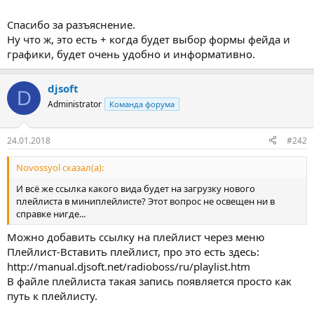
Спасибо за разъяснение.
Ну что ж, это есть + когда будет выбор формы фейда и
графики, будет очень удобно и информативно.
djsoft
D
Administrator
Команда форума
24.01.2018
#242
Novossyol сказал(а):
И всё же ссылка какого вида будет на загрузку нового
плейлиста в миниплейлисте? Этот вопрос не освещен ни в
справке нигде...
Можно добавить ссылку на плейлист через меню
Плейлист-Вставить плейлист, про это есть здесь:
http://manual.djsoft.net/radioboss/ru/playlist.htm
В файле плейлиста такая запись появляется просто как
путь к плейлисту.