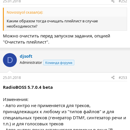
25.01.2018
#252
Novossyol сказал(а):
Каким образом тогда очищать плейлист в случае
необходимости?
Можно очистить перед запуском задания, опцией
"Очистить плейлист".
djsoft
D
Administrator
Команда форума
25.01.2018
#253
RadioBOSS 5.7.0.4 beta
Изменения:
- Авто интро не применяется для треков,
принадлежащих к любому из "типов файлов" и для
специальных треков (генератор DTMF, синтезатор речи и
т.п.) и для голосовых треков
- Авто интро: показ оставшегося времени в окне "В