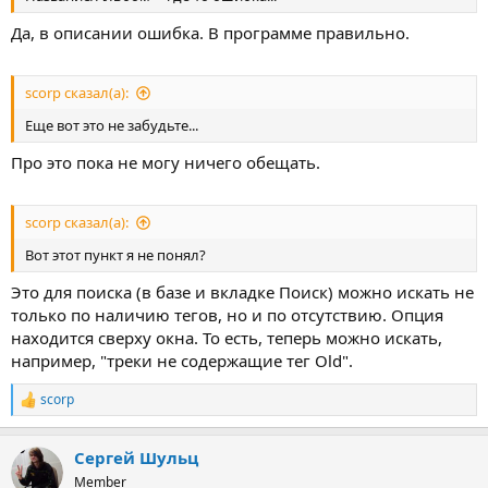
Да, в описании ошибка. В программе правильно.
scorp сказал(а):
Еще вот это не забудьте...
Про это пока не могу ничего обещать.
scorp сказал(а):
Вот этот пункт я не понял?
Это для поиска (в базе и вкладке Поиск) можно искать не
только по наличию тегов, но и по отсутствию. Опция
находится сверху окна. То есть, теперь можно искать,
например, "треки не содержащие тег Old".
scorp
Р
е
а
Сергей Шульц
к
ц
Member