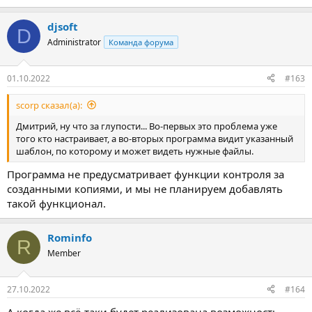
djsoft
D
Administrator
Команда форума
01.10.2022
#163
scorp сказал(а):
Дмитрий, ну что за глупости... Во-первых это проблема уже
того кто настраивает, а во-вторых программа видит указанный
шаблон, по которому и может видеть нужные файлы.
Программа не предусматривает функции контроля за
созданными копиями, и мы не планируем добавлять
такой функционал.
Rominfo
R
Member
27.10.2022
#164
А когда же всё-таки будет реализована возможность