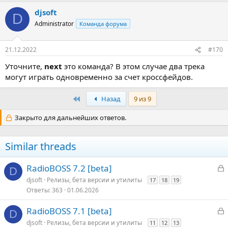
djsoft
D
Administrator
Команда форума
21.12.2022
#170
Уточните,
next
это команда? В этом случае два трека
могут играть одновременно за счет кроссфейдов.
Первый
Назад
9 из 9
Закрыто для дальнейших ответов.
Similar threads
З
RadioBOSS 7.2 [beta]
D
а
djsoft
Релизы, бета версии и утилиты
17
18
19
к
Ответы
363
01.06.2026
р
З
RadioBOSS 7.1 [beta]
D
т
а
djsoft
Релизы, бета версии и утилиты
11
12
13