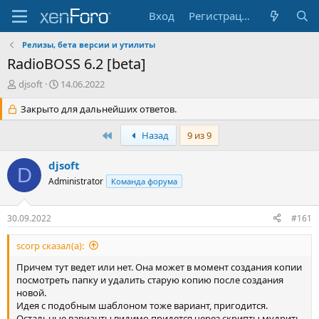
Вход
Регистрация
Релизы, бета версии и утилиты
RadioBOSS 6.2 [beta]
А
Д
djsoft
14.06.2022
в
а
т
Закрыто для дальнейших ответов.
т
о
а
р
н
Первый
Назад
9 из 9
т
а
е
ч
djsoft
D
м
а
Administrator
Команда форума
ы
л
а
30.09.2022
#161
scorp сказал(а):
Причем тут ведет или нет. Она может в момент создания копии
посмотреть папку и удалить старую копию после создания
новой.
Идея с подобным шаблоном тоже вариант, пригодится.
Остальные варианты видимо придется через скрипты мудрить.