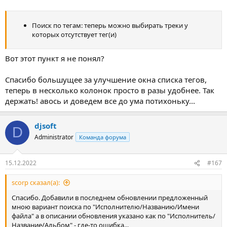
Поиск по тегам: теперь можно выбирать треки у
которых отсутствует тег(и)
Вот этот пункт я не понял?
Спасибо большущее за улучшение окна списка тегов,
теперь в несколько колонок просто в разы удобнее. Так
держать! авось и доведем все до ума потихоньку...
djsoft
D
Administrator
Команда форума
15.12.2022
#167
scorp сказал(а):
Спасибо. Добавили в последнем обновлении предложенный
мною вариант поиска по "Исполнителю/Названию/Имени
файла" а в описании обновления указано как по "Исполнитель/
Название/Альбом" - где-то ошибка...