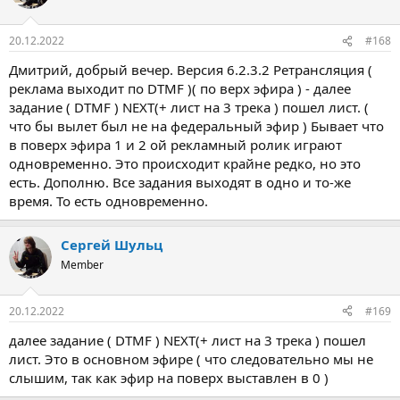
и
и
:
20.12.2022
#168
Дмитрий, добрый вечер. Версия 6.2.3.2 Ретрансляция (
реклама выходит по DTMF )( по верх эфира ) - далее
задание ( DTMF ) NEXT(+ лист на 3 трека ) пошел лист. (
что бы вылет был не на федеральный эфир ) Бывает что
в поверх эфира 1 и 2 ой рекламный ролик играют
одновременно. Это происходит крайне редко, но это
есть. Дополню. Все задания выходят в одно и то-же
время. То есть одновременно.
Сергей Шульц
Member
20.12.2022
#169
далее задание ( DTMF ) NEXT(+ лист на 3 трека ) пошел
лист. Это в основном эфире ( что следовательно мы не
слышим, так как эфир на поверх выставлен в 0 )