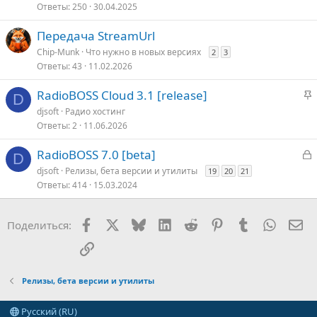
о
к
Ответы
250
30.04.2025
р
Передача StreamUrl
т
Chip-Munk
Что нужно в новых версияx
2
3
о
Ответы
43
11.02.2026
З
RadioBOSS Cloud 3.1 [release]
D
а
djsoft
Радио хостинг
к
Ответы
2
11.06.2026
р
е
З
RadioBOSS 7.0 [beta]
D
п
а
djsoft
Релизы, бета версии и утилиты
19
20
21
л
к
Ответы
414
15.03.2024
е
р
Facebook
X
Bluesky
LinkedIn
Reddit
Pinterest
Tumblr
WhatsA
Эл
Поделиться:
о
т
о
Ссылка
Релизы, бета версии и утилиты
Русский (RU)